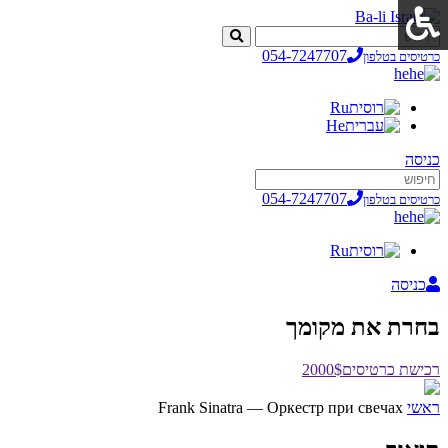
054-7247707
כרטיסים בטלפון
he
Ru
He
כניסה
054-7247707
כרטיסים בטלפון
he
Ru
כניסה
בחרת את מקומך
רכישת כרטיסים
2000$
ראשי
Frank Sinatra — Оркестр при свечах