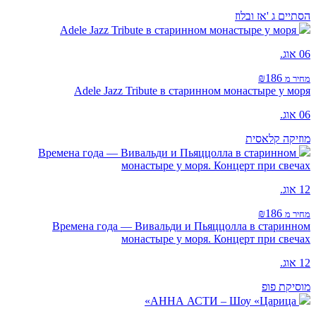
הסתיים
ג 'אז ובלוז
Adele Jazz Tribute в старинном монастыре у моря
06 אוג.
₪186
מחיר מ
Adele Jazz Tribute в старинном монастыре у моря
06 אוג.
מוזיקה קלאסית
Времена года — Вивальди и Пьяццолла в старинном
монастыре у моря. Концерт при свечах
12 אוג.
₪186
מחיר מ
Времена года — Вивальди и Пьяццолла в старинном
монастыре у моря. Концерт при свечах
12 אוג.
מוסיקת פופ
АННА АСТИ – Шоу «Царица»