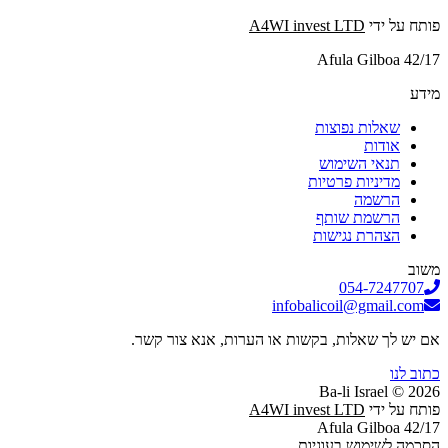
פותח על ידי
A4WI invest LTD
Afula Gilboa 42/17
מידע
שאלות נפוצות
אודות
תנאי השימוש
מדיניות פרטיות
הרשמה
הרשמת שותף
הצהרת נגישות
משוב
054-7247707
infobalicoil@gmail.com
אם יש לך שאלות, בקשות או הערות, אנא צור קשר.
כתוב לנו
2026 © Ba-li Israel
פותח על ידי
A4WI invest LTD
Afula Gilboa 42/17
הסכמה לשימוש בעוגיות