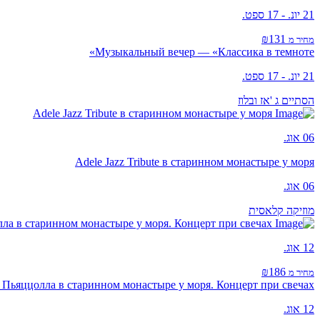
21 יונ. - 17 ספט.
₪131
מחיר מ
Музыкальный вечер — «Классика в темноте»
21 יונ. - 17 ספט.
הסתיים
ג 'אז ובלוז
Adele Jazz Tribute в старинном монастыре у моря
06 אוג.
Adele Jazz Tribute в старинном монастыре у моря
06 אוג.
מוזיקה קלאסית
ла в старинном монастыре у моря. Концерт при свечах
12 אוג.
₪186
מחיר מ
Пьяццолла в старинном монастыре у моря. Концерт при свечах
12 אוג.