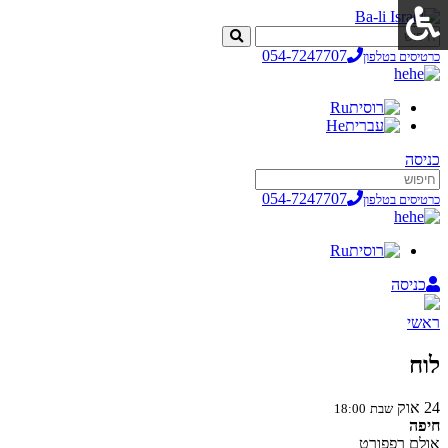
054-7247707
כרטיסים בטלפון
he
Ru
He
כניסה
054-7247707
כרטיסים בטלפון
he
Ru
כניסה
ראשי
לוח
24
אוק
שבת
18:00
חיפה
אולם רפפורט