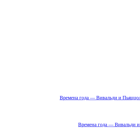
Времена года — Вивальди и Пьяццол
Времена года — Вивальди и 