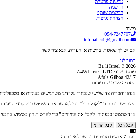
מדיניות פרטיות
הרשמה
הרשמת שותף
הצהרת נגישות
משוב
054-7247707
infobalicoil@gmail.com
אם יש לך שאלות, בקשות או הערות, אנא צור קשר.
כתוב לנו
2026 © Ba-li Israel
פותח על ידי
A4WI invest LTD
Afula Gilboa 42/17
הסכמה לשימוש בעוגיות
אנחנו וחברות צד שלישי שנבחרו על ידינו משתמשים בעוגיות או בטכנולוגי
השתמשו בכפתור "לקבל הכל" כדי לאפשר את השימוש בכל קבצי העוגיות.
או השתמשו בכפתור "לקבל את החיוניים" כדי להרשות רק בשימוש בקבצי עו
קבל הכל
קבל החיוני
כעת
7
אנשים מבצעים רכישה לאירוע זה