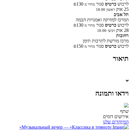
לרכוש
כרטיס
סגור
₪130
מחיר מ
25
אוק
ראשון
18:00
תל אביב‬‎
המרכז למוזיקה ואמנויות הבמה
לרכוש
כרטיס
סגור
₪130
מחיר מ
28
אוק
רביעי
18:00
רחובות
מרכז מורשת לתרבות תימן
לרכוש
כרטיס
סגור
₪150
מחיר מ
תיאור
וידאו ותמונה
שתף
אירועים דומים
המיוחדים שלנו
Музыкальный вечер — «Классика в темноте»