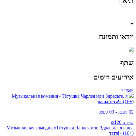
תיאור
וידאו ותמונה
שתף
אירועים דומים
קומדיה
Музыкальная комедия «Тётушка Чарлея или Здрасьте, я
ваша тётя!» (16+)
02 ספט. - 03 ספט.
₪126
מחיר מ
Музыкальная комедия «Тётушка Чарлея или Здрасьте, я ваша
тётя!» (16+)