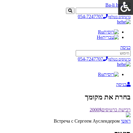
054-7247707
כרטיסים בטלפון
he
Ru
He
כניסה
054-7247707
כרטיסים בטלפון
he
Ru
כניסה
בחרת את מקומך
רכישת כרטיסים
2000$
ראשי
Встреча с Сергеем Ауслендером