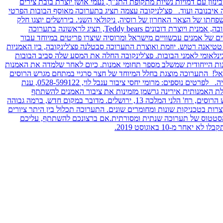
בינזון עם דמויות נשיות מתקופת התנ"ך, נעמי אושן יוצרת בובת צירים
ליה איבנובה ועוד. פצ'לניקובה עצמה תציג בתערוכה מאוסף הבובות הפרטי
רה ששלטה במשפחתו של הצאר האחרון של רוסיה, ניקולאי השני. בירושלים יוצגו חלק
מהבובות של ילדי משפחת המלוכה ברוסיה, תוצרת המאה ה-19, וכ-400 חיילי עץ. לצד הבובות האמנותיות יוקדש אזור מיוחד ל"דובונים". אוקסנה מורטובה, אמנית ויוצרת דובונים Teddy bears, תציג לראשונה בתערוכה
ט חדש של דובונים ותמחיש שהם הרבה מעבר ל"סתם עוד בובה" לילדים. כמו כן במרחב שיוקדש לציורים, יוצגו בתערוכה יותר מ-30 ציורים של אמנים עכשוויים מישראל ומרוסיה שיצרו פריטים במיוחד עבור
טטיאנה רטוש. יוזמת ואוצרת התערוכה סבטלנה פצ'לינקובה, בין האמניות
ינלאומי לאמני הבובות. פצ'לינקובה החלה את המסע שלה סביב הבובות
נות הייחודית שמשלב מספר תחומי אמנות. כיום לאחר שלמדה את האמנות
ישראל! התערוכה מוצגת בחלל המיוחד של חצר סרגיי במתחם מגרש הרוסים
בירושלים, שמעניק לתערוכה אווירה ייחודית של המאה ה19, בזכות המבנה ההיסטורי ששימש כאכסנייה לבני האצולה הרוסית, וכיום שייך לממשלת רוסיה. לפרטים נוספים: מרומי יחסי ציבור ענבל לוי, 0528-599122, ענת
ה והמנהלת האמנותית אירינה גרשמן מזמינות את ציבור האמנים להשתתף
בתערוכת בובות אמנותיות וציור בינלאומית ראשונה בישראל "Art &Dolls Expo Jerusalem" אשר תיערך בין 15-5 בספטמבר 2019 בחצר סרגיי במגרש הרוסים, רח' הלני המלכה 13, ירושלים. מדובר במקום חדש, ברמה גבוהה
דמנויות חדשות. מדובר בתערוכה גדולה, שישתתפו בה יותר מ-40 אמני בובות מרחבי העולם, שיציגו יותר מ 100 בובות המיוצרות בטכניקות שונות ומחומרים שונים. התערוכה תכלול בין היתר ציורים
 הסטטוס של תערוכה שנתית ומסורתית.אם ברצונכם להשתתף, עליכם