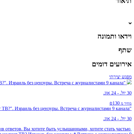
תיאור
וידאו ותמונה
שתף
אירועים דומים
מפגש יצירתי
"О чем молчит ТВ?". Израиль без цензуры. Встреча с журналистами 9 канала.
30 יול. - 24 אוג.
₪130
מחיר מ
"О чем молчит ТВ?". Израиль без цензуры. Встреча с журналистами 9 канала.
30 יול. - 24 אוג.
чив ответов. Вы хотите быть услышанными, хотите стать частью