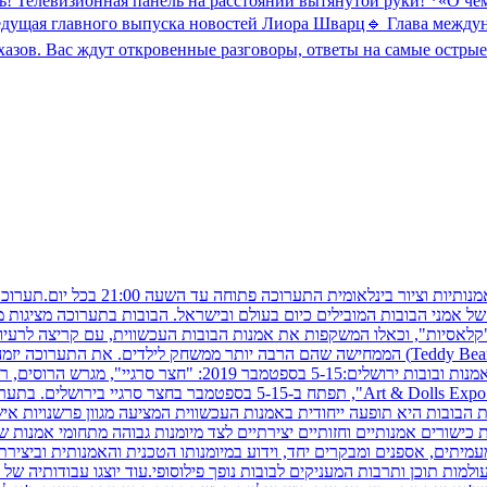
ть! Телевизионная панель на расстоянии вытянутой руки! *«О ч
едущая главного выпуска новостей Лиора Шварц🔹 Глава междун
зов. Вас ждут откровенные разговоры, ответы на самые острые
בובות וציור ייחודיים ומגוונים של אמני הבובות המובילים כיום בעולם ובישראל. הבובות ב
"קלאסיות", וכאלו המשקפות את אמנות הבובות העכשווית, עם קריצה לרעיו
המתבונן. אזור מיוחד יוקדש לבובה האולטימטיבית והאהובה - "דובונים" (Teddy Bears) הממחישה שהם
רת הבובות היא תופעה ייחודית באמנות העכשווית המציעה מגוון פרשנויות איש
ישורים אמנותיים וחזותיים יצירתיים לצד מיומנות גבוהה מתחומי אמנות ש
מיתים, אספנים ומבקרים יחד, וידוע במיומנותו הטכנית והאמנותית וביצירת
למות תוכן ותרבות המעניקים לבובות נופך פילוסופי.עוד יוצגו עבודותיה של