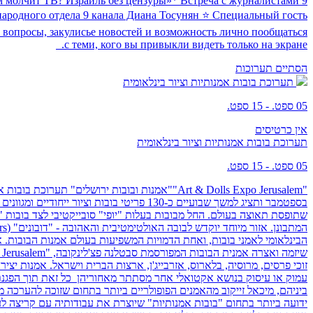
ём молчит ТВ? Израиль без цензуры»* Встреча с журналистами 9
ародного отдела 9 канала Диана Тосунян ⭐ Специальный гость
 вопросы, закулисье новостей и возможность лично пообщаться
с теми, кого вы привыкли видеть только на экране.
הסתיים
תערוכות
תערוכת בובות אמנותיות וציור בינלאומית
05 ספט. - 15 ספט.
אין כרטיסים
תערוכת בובות אמנותיות וציור בינלאומית
05 ספט. - 15 ספט.
בספטמבר ותציג למשך שבועיים כ-130 פריטי 
שתופסת תאוצה בעולם. החל מבובות בעלות "יופי" סובייקטיבי לצד בובות 
זוכי פרסים, מרוסיה, בלארוס, אזרבייג'ן, ארצות הברית וישראל. אמנות יצי
עמוק או עיסוק בנושא אקטואלי אחר מסתתר מאחוריהן כל זאת תוך הפגנת כ
ביניהם, מיכאל זייקוב מהאמנים הפופולריים ביותר בתחום שזוכה להערכה מע
ידועה ביותר בתחום "בובות אמנותיות" שיוצרת את עבודותיה עם קריצה לעו