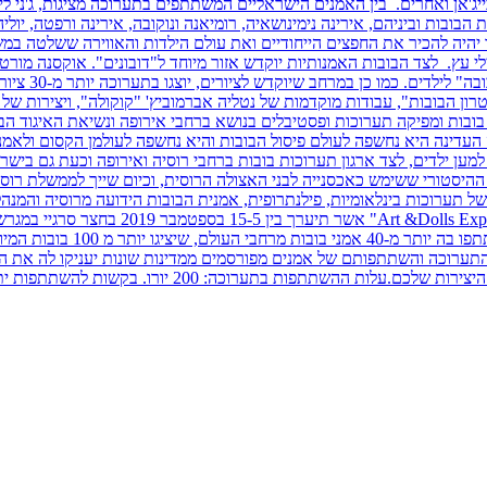
רבייג'אן ואחרים. בין האמנים הישראליים המשתתפים בתערוכה מציגות, ג'ני לי
הבובות וביניהם, אירינה נימינושאיה, רומיאנה ונוקובה, אירינה ורפטה, יו
20 שנה. דרך האוסף הנדיר אפשר יהיה להכיר את החפצים הייחודיים ואת עולם הילדות והאווי
בישראל פרויק
ון הבובות", עבודות מוקדמות של נטליה אברמוביץ' "קוקולה", ויצירות של 
בובות ומפיקה תערוכות ופסטיבלים בנושא ברחבי אירופה ונשיאת האיגוד הב
העדינה היא נחשפה לעולם פיסול הבובות והיא נחשפה לעולמן הקסום ולאמ
 למען ילדים, לצד ארגון תערוכות בובות ברחבי רוסיה ואירופה וכעת גם ב
ת מהמארגנות של תערוכות בינלאומיות, פילנתרופית, אמנית הבובות הידועה מרוסי
במיוחד המכיל בתוכו מגוון הז
 התערוכה והשתתפותם של אמנים מפורסמים ממדינות שונות יעניקו לה את