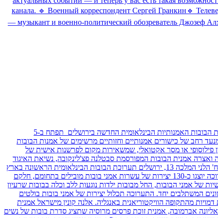
актуальных событий — и теперь у вас есть такая возможнос
канала. 🔹 Военный корреспондент Сергей Гранкин🔹 Телев
— музыкант и военно-политический обозреватель Джозеф Алха
"Art & Dolls Expo Jerusalem""אמנות ובובות ירושלים" תערוכת בובות אמנותיות וציור בינלאומית התערוכה פתוחה עד השעה 21:00 בכל יום.תערוכת הבובות האמנותיות הבינלאומית החדשה בירושלים תפתח ב-5
תערוכה מציגות מנעד רחב של כישורים אמנותיים וחזותיים מרשימים של אמנות הבובות
ן פילוסופי או מסר אקטואלי, שמשאירות מקום לפרשנות אישית של
 הרבה יותר ממשחק לילדים. את התערוכה יזמה ואצרה אמנית הבובות המפורסמת סבטלנה פצ'לינקובה, נשיאת האיגוד
הבינלאומי לאמני בובות, ואחת הדמויות המשפיעות בעולם אמנות הבובות. אמנות ובובות ירושלים:5-15 בספטמבר 2019: "חצר סרגיי", מגרש הרוסים, רח' הלני המלכה 13, ירושלים תערוכת הבובות הבינלאומית הראשונה בארץ
שיזמה ואצרה אמנית הבובות המפורסמת סבטלנה פצ'לינקובה, "Art & Dolls Expo Jerusalem", תפתח ב-5-15 בספטמבר בחצר סרגיי בירושלים. בתערוכה יוצגו כ-130 יצירות של עשרות אמני בובות מובילים בתחומם, חלקם
יות של אמני הבובות, החל מבובות ילדות נוגעות ללב וכלה בבובות שרעיון
ונים המשתלבים יחד. התערוכה תכלול יצירות של אמני בובות בולטים
 דמויות מהתקופה הוויקטוריאנית באנגליה. אלנה קונין מישראל אמנית
 אליונה אברמובה, אמנית זוכת פרסים מרוסיה שתציג סדרת בובות של נשים