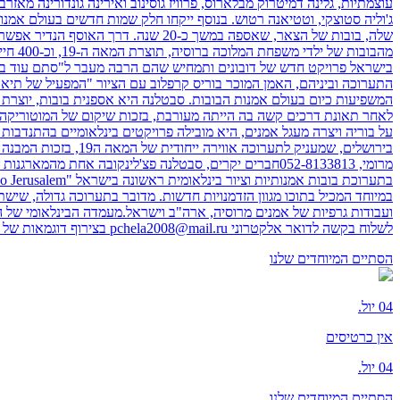
עוצמתיות, גלינה דמיטרוק מבלארוס, פרוויז גוסינוב ואירינה גונדורינה מאז
ג'וליה סטוצקי, וטטיאנה רטוש. בנוסף ייקחו חלק שמות חדשים בעולם אמנות 
שלה, בובות של הצאר, שאספה במשך כ-
התערוכה וביניהם, האמן המוכר בוריס קרפלוב עם הציור "המפעיל של תיאטר
המשפיעות כיום בעולם אמנות הבובות. סבטלנה היא אספנית בובות, יוצרת 
לאחר תאונת דרכים קשה בה הייתה מעורבת, בזכות שיקום של המוטוריקה 
על בוריה ויצרה מעגל אמנים, היא מובילה פרויקטים בינלאומיים בהתנדבות
מרומי, 052-8133813חברים יקרים, סבטלנה פצ'לינקובה אח
ועבודות גרפיות של אמנים מרוסיה, ארה"ב וישראל.מעמדה הבינלאומי של
לשלוח בקשה לדואר אלקטרוני pchela2008@mail.ru בצירוף דוגמאות של היצירות שלכם.עלות ההשתתפות בתערוכה: 200 יורו. בקשות להשתתפות יתקבלו לא יאחר מ-10 באוגוסט 2019.
הסתיים
המיוחדים שלנו
04 יול.
אין כרטיסים
04 יול.
הסתיים
המיוחדים שלנו