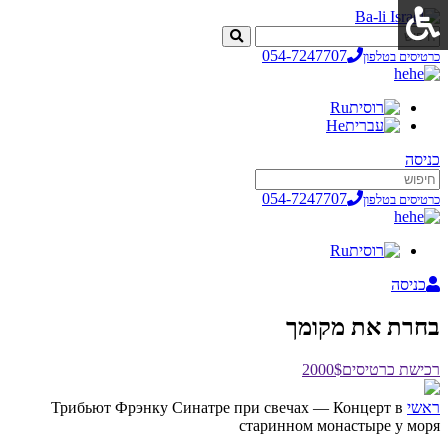
054-7247707
כרטיסים בטלפון
he
Ru
He
כניסה
054-7247707
כרטיסים בטלפון
he
Ru
כניסה
בחרת את מקומך
רכישת כרטיסים
2000$
ראשי
Трибьют Фрэнку Синатре при свечах — Концерт в
старинном монастыре у моря