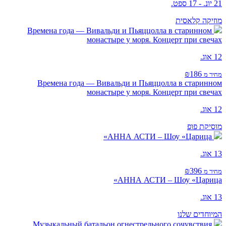
21 יונ. - 17 ספט.
מוזיקה קלאסית
Времена года — Вивальди и Пьяццолла в старинном
монастыре у моря. Концерт при свечах
12 אוג.
₪186
מחיר מ
Времена года — Вивальди и Пьяццолла в старинном
монастыре у моря. Концерт при свечах
12 אוג.
מוסיקת פופ
АННА АСТИ – Шоу «Царица»
13 אוג.
₪396
מחיר מ
АННА АСТИ – Шоу «Царица»
13 אוג.
המיוחדים שלנו
Музыкальный батальон огнестрельного сочувствия