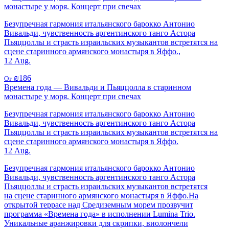
монастыре у моря. Концерт при свечах
Безупречная гармония итальянского барокко Антонио
Вивальди, чувственность аргентинского танго Астора
Пьяццоллы и страсть израильских музыкантов встретятся на
сцене старинного армянского монастыря в Яффо.,
12 Aug.
₪186
От
Времена года — Вивальди и Пьяццолла в старинном
монастыре у моря. Концерт при свечах
Безупречная гармония итальянского барокко Антонио
Вивальди, чувственность аргентинского танго Астора
Пьяццоллы и страсть израильских музыкантов встретятся на
сцене старинного армянского монастыря в Яффо.
12 Aug.
Безупречная гармония итальянского барокко Антонио
Вивальди, чувственность аргентинского танго Астора
Пьяццоллы и страсть израильских музыкантов встретятся
на сцене старинного армянского монастыря в Яффо.На
открытой террасе над Средиземным морем прозвучит
программа «Времена года» в исполнении Lumina Trio.
Уникальные аранжировки для скрипки, виолончели