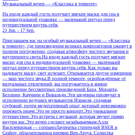
Музыкальный вечер — «Классика в темноте»
На входе каждый гость получает мягкие маски для сна в
индивидуальной упаковке — маленький ритуал перед
путешествием внутрь себя.
21 Jun. - 17 Sep.
Приглашаем вас на особый музыкальный вечер — «Классика
в темноте», где произведения великих композиторов оживут в
полном погружении, создавая атмосферу чистого звучания и
внутреннего света.На входе каждый гость получает мягкие
маски для сна в индивидуальной упаковке — маленький
ритуал перед путешествием внутрь себя. Как только вы
надеваете маску, свет исчезает. Открывается другое измерение
— мир чистого звука.В полной темноте, освобождённые от
визуальных отвлечений, вы погружаетесь в живое
исполнение бессмертных произведений Баха, Моцарта,
Беллини, Каччини и Вивальди.Эти шедевры прозвучат в
исполнении ведущих музыкантов Израиля, создавая
глубокий, почти медитативный опыт, который невозможно
пережить иначе.Это не просто концерт.Это уникальное
путешествие.Это встреча с музыкой, которая звучит прямо
внутри вас.Это вечер сделают незабываемым:Алла
Василевицкая — сопраноЛауреатка стипендий BSER и
Grabov, обладательница премии Ben-Aroya. Солистка