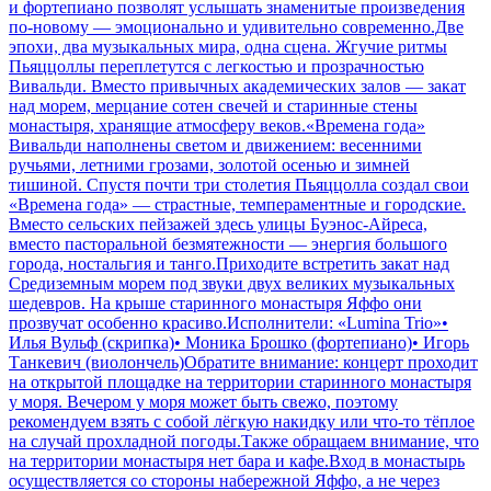
и фортепиано позволят услышать знаменитые произведения
по-новому — эмоционально и удивительно современно.Две
эпохи, два музыкальных мира, одна сцена. Жгучие ритмы
Пьяццоллы переплетутся с легкостью и прозрачностью
Вивальди. Вместо привычных академических залов — закат
над морем, мерцание сотен свечей и старинные стены
монастыря, хранящие атмосферу веков.«Времена года»
Вивальди наполнены светом и движением: весенними
ручьями, летними грозами, золотой осенью и зимней
тишиной. Спустя почти три столетия Пьяццолла создал свои
«Времена года» — страстные, темпераментные и городские.
Вместо сельских пейзажей здесь улицы Буэнос-Айреса,
вместо пасторальной безмятежности — энергия большого
города, ностальгия и танго.Приходите встретить закат над
Средиземным морем под звуки двух великих музыкальных
шедевров. На крыше старинного монастыря Яффо они
прозвучат особенно красиво.Исполнители: «Lumina Trio»•
Илья Вульф (скрипка)• Моника Брошко (фортепиано)• Игорь
Танкевич (виолончель)Обратите внимание: концерт проходит
на открытой площадке на территории старинного монастыря
у моря. Вечером у моря может быть свежо, поэтому
рекомендуем взять с собой лёгкую накидку или что-то тёплое
на случай прохладной погоды.Также обращаем внимание, что
на территории монастыря нет бара и кафе.Вход в монастырь
осуществляется со стороны набережной Яффо, а не через