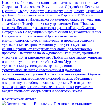
Израильской оперы, исполнявшая ведущие партии в операх
Дворжака, Чайковского, Рахманинова, Оффенбаха, Беллини,
Пуччини, Верди, Моцарта, Вайнберга, Бизе, Глюка, Пуленка и
др.Павел Левин — скрипкаЖивёт в Израиле с 1995 года.
Первый скрипач Израильского камерного оркестра, участник
ансамблей «Полифония» под управлением Гила Шохата,
квартета Левина и джаз-клезмер группы «Нигун Самеах».
Сотрудничает с ведущими израильскими музыкантами.Алиса
Гольденберг — виолончельПрофессиональная
виолончелистка, лауреат конкурсов, в прошлом солистка
музыкальных театров. Активно участвует в музыкальной
жизни Израиля: от камерных ансамблей до масштабных
проектов. Выступала на международных сценах, принимала
участие в ТВ- и кинопроектах. Любит диалог между жанрами
и живое звучание здесь и сейчас.Яков Муравин —
музыкальный руководитель, аранжировщик,
фортепианоПианист с классическим и джазовым
образованием, выпускник Иерусалимской академии. Один из
ведущих аранжировщиков джазовой сцены, объединяет
дисциплину и свободу в каждом проекте. Его игра - это
основа, на которой строится весь концерт.В цену билета
входит стоимость оформления и обработки заказа.
Классическая музыка
Времена года — Вивальди и Пьяццолла в старинном