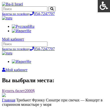
054-7247707
Билеты по телефону
ru
Ru
He
Мой кабинет
054-7247707
Билеты по телефону
ru
He
Мой кабинет
Вы выбрали места:
Купить билет
2000$
Главная
Трибьют Фрэнку Синатре при свечах — Концерт в
старинном монастыре у моря