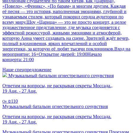
миллионам слушателей по таким хитам, как «Царица»,
«Повело», «Феникс», «По барам» и многим другим. Каждая
её песня — это история, наполненная эмоциями, глубиной и
узнаваемым стилем, который покорил сердца аудитории по
всему миру.Шоу «Царица» — это не просто концерт, а целое
художественное представление, где музыка соединяется с
эффектной режиссурой, живыми эмоциями и атмосферой,
которую Анна умеет создавать на сцене. Зрителей ждёт вечер,
полный вдохновения, ярких впечатлений и особой
энергетики, за которую её любят тысячи поклонников.Вход на
мероприятие: 16+Открытие дверей: 19:00Начало
концерта: 21:00
Наше спецпредложение
Музыкальный батальон огнестрельного сочувствия
Ответим на вопросы, не раскрывая секреты Моссада.,
19 Aug. - 27 Aug.
₪110
От
Музыкальный батальон огнестрельного сочувствия
Ответим на вопросы, не раскрывая секреты Моссада.
19 Aug. - 27 Aug.
Музыкальный батальон огнестрельного сочувствия.Проездом