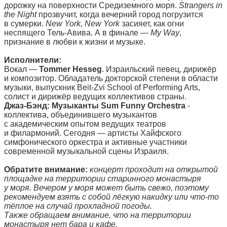
дорожку на поверхности Средиземного моря.
Strangers in
the Night
прозвучит, когда вечерний город погрузится
в сумерки.
New York, New York
засияет, как огни
неспящего Тель-Авива. А в финале —
My Way
,
признание в любви к жизни и музыке.
Исполнители:
Вокал —
Tommer Hesseg
. Израильский певец, дирижёр
и композитор. Обладатель докторской степени в области
музыки, выпускник Beit-Zvi School of Performing Arts,
солист и дирижёр ведущих коллективов страны.
Джаз-Бэнд: Музыканты Sum Funny Orchestra
-
коллектива, объединившего музыкантов
с академическим опытом ведущих театров
и филармоний. Сегодня — артисты Хайфского
симфонического оркестра и активные участники
современной музыкальной сцены Израиля.
Обратите внимание:
концерт проходит на открытой
площадке на территории старинного монастыря
у моря. Вечером у моря может быть свежо, поэтому
рекомендуем взять с собой лёгкую накидку или что-то
тёплое на случай прохладной погоды.
Также обращаем внимание, что на территории
монастыря нет бара и кафе.