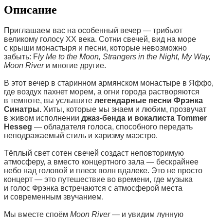
Описание
Приглашаем вас на особенный вечер — трибьют
великому голосу ХХ века. Сотни свечей, вид на море
с крыши монастыря и песни, которые невозможно
забыть: F
ly Me to the Moon, Strangers in the Night, My Way,
Moon River
и многие другие.
В этот вечер в старинном армянском монастыре в Яффо,
где воздух пахнет морем, а огни города растворяются
в темноте, вы услышите
легендарные песни Фрэнка
Синатры.
Хиты, которые мы знаем и любим, прозвучат
в живом исполнении
джаз-бенда и вокалиста Tommer
Hesseg
— обладателя голоса, способного передать
неподражаемый стиль и харизму маэстро.
Тёплый свет сотен свечей создаст неповторимую
атмосферу, а вместо концертного зала — бескрайнее
небо над головой и плеск волн вдалеке. Это не просто
концерт — это путешествие во времени, где музыка
и голос Фрэнка встречаются с атмосферой места
и современным звучанием.
Мы вместе споём
Moon River
— и увидим лунную