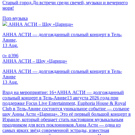
Старый город.До встречи среди свечей, музыки и вечернего
моря!
Поп-музыка
АННА АСТИ – Шоу «Царица»
АННА АСТИ — долгожданный сольный концерт в Тель-
Авиве,
13 Aug.
₪396
От
АННА АСТИ – Шоу «Царица»
АННА АСТИ — долгожданный сольный концерт в Тель-
Авиве
13 Aug.
Вход на мероприятие: 16+АННА АСТИ — долгожданный
сольный концерт в Тель-Авиве13 августа 2026 года при
поддержке Focus Live Entertainment, Euphoria House & Royal
Club в Тель-Авиве состоится уникальное событие — сольное
шоу Анны Асти «Царица». Это её первый большой концерт в
Израиле, который обещает стать настоящим музыкальным
праздником для всех поклонников.Анна Асти — одна из
самых ярких звёзд современной эстрады, известная