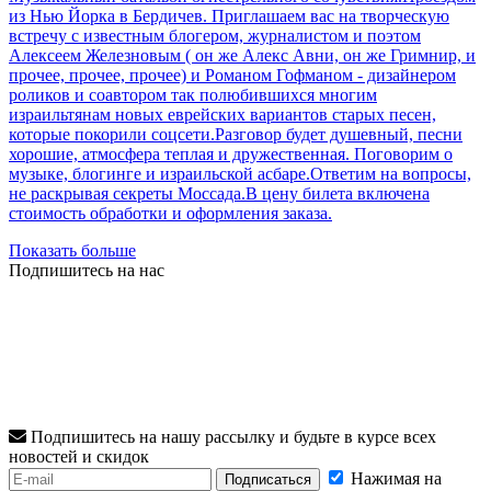
из Нью Йорка в Бердичев. Приглашаем вас на творческую
встречу с известным блогером, журналистом и поэтом
Алексеем Железновым ( он же Алекс Авни, он же Гримнир, и
прочее, прочее, прочее) и Романом Гофманом - дизайнером
роликов и соавтором так полюбившихся многим
израильтянам новых еврейских вариантов старых песен,
которые покорили соцсети.Разговор будет душевный, песни
хорошие, атмосфера теплая и дружественная. Поговорим о
музыке, блогинге и израильской асбаре.Ответим на вопросы,
не раскрывая секреты Моссада.В цену билета включена
стоимость обработки и оформления заказа.
Показать больше
Подпишитесь на нас
Подпишитесь на нашу рассылку и будьте в курсе всех
новостей и скидок
Нажимая на
Подписаться