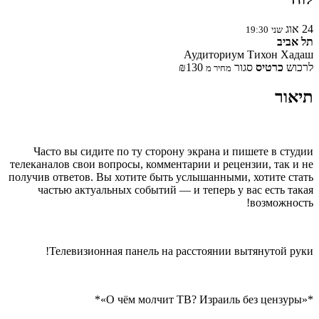
24
אוג
שני
19:30
תל אביב
Аудиториум Тихон Хадаш
לרכוש
כרטיס
סגור
₪130
מחיר מ
תיאור
Часто вы сидите по ту сторону экрана и пишете в студии
телеканалов свои вопросы, комментарии и рецензии, так и не
получив ответов. Вы хотите быть услышанными, хотите стать
частью актуальных событий — и теперь у вас есть такая
возможность!
Телевизионная панель на расстоянии вытянутой руки!
*«О чём молчит ТВ? Израиль без цензуры»*