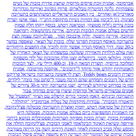
אברמובה, אמנית זוכת פרסים מרוסיה שתציג סדרת בובות של נשים
עוצמתיות, גלינה דמיטרוק מבלארוס, פרוויז גוסינוב ואירינה גונדורינה
מאזרבייג'אן ואחרים. בין האמנים הישראליים המשתתפים בתערוכה
מציגות, ג'ני ליבינזון עם דמויות נשיות מתקופת התנ"ך, נעמי אושן יוצרת
בובת צירים ג'וליה סטוצקי, וטטיאנה רטוש. בנוסף ייקחו חלק שמות
חדשים בעולם אמנות הבובות וביניהם, אירינה נימינושאיה, רומיאנה
ונוקובה, אירינה ורפטה, יוליה איבנובה ועוד. פצ'לניקובה עצמה תציג
בתערוכה מאוסף הבובות הפרטי שלה, בובות של הצאר, שאספה במשך
כ-20 שנה. דרך האוסף הנדיר אפשר יהיה להכיר את החפצים הייחודיים
ואת עולם הילדות והאווירה ששלטה במשפחתו של הצאר האחרון של
רוסיה, ניקולאי השני. בירושלים יוצגו חלק מהבובות של ילדי משפחת
המלוכה ברוסיה, תוצרת המאה ה-19, וכ-400 חיילי עץ. לצד הבובות
האמנותיות יוקדש אזור מיוחד ל"דובונים". אוקסנה מורטובה, אמנית
ויוצרת דובונים Teddy bears, תציג לראשונה בתערוכה בישראל פרויקט
חדש של דובונים ותמחיש שהם הרבה מעבר ל"סתם עוד בובה" לילדים.
כמו כן במרחב שיוקדש לציורים, יוצגו בתערוכה יותר מ-30 ציורים של
אמנים עכשוויים מישראל ומרוסיה שיצרו פריטים במיוחד עבור
התערוכה וביניהם, האמן המוכר בוריס קרפלוב עם הציור "המפעיל של
תיאטרון הבובות", עבודות מוקדמות של נטליה אברמוביץ' "קוקולה",
ויצירות של טטיאנה רטוש. יוזמת ואוצרת התערוכה סבטלנה פצ'לינקובה,
בין האמניות המשפיעות כיום בעולם אמנות הבובות. סבטלנה היא
אספנית בובות, יוצרת בובות ומפיקה תערוכות ופסטיבלים בנושא ברחבי
אירופה ונשיאת האיגוד הבינלאומי לאמני הבובות. פצ'לינקובה החלה את
המסע שלה סביב הבובות לאחר תאונת דרכים קשה בה הייתה מעורבת,
בזכות שיקום של המוטוריקה העדינה היא נחשפה לעולם פיסול הבובות