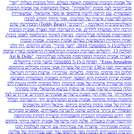
של אמנות הבובות שתופסת תאוצה בעולם. החל מבובות בעלות "יופי"
סובייקטיבי לצד בובות "קלאסיות", וכאלו המשקפות את אמנות הבובות
העכשווית, עם קריצה לרעיון פילוסופי או מסר אקטואלי, שמשאירות
מקום לפרשנות אישית של המתבונן. אזור מיוחד יוקדש לבובה
האולטימטיבית והאהובה - "דובונים" (Teddy Bears) הממחישה שהם
הרבה יותר ממשחק לילדים. את התערוכה יזמה ואצרה אמנית הבובות
המפורסמת סבטלנה פצ'לינקובה, נשיאת האיגוד הבינלאומי לאמני בובות,
ואחת הדמויות המשפיעות בעולם אמנות הבובות. אמנות ובובות
ירושלים:5-15 בספטמבר 2019: "חצר סרגיי", מגרש הרוסים, רח' הלני
המלכה 13, ירושלים תערוכת הבובות הבינלאומית הראשונה בארץ שיזמה
ואצרה אמנית הבובות המפורסמת סבטלנה פצ'לינקובה, "Art & Dolls
Expo Jerusalem", תפתח ב-5-15 בספטמבר בחצר סרגיי בירושלים.
בתערוכה יוצגו כ-130 יצירות של עשרות אמני בובות מובילים בתחומם,
חלקם זוכי פרסים, מרוסיה, בלארוס, אזרבייג'ן, ארצות הברית וישראל.
אמנות יצירת הבובות היא תופעה ייחודית באמנות העכשווית המציעה
מגוון פרשנויות אישיות של אמני הבובות, החל מבובות ילדות נוגעות ללב
וכלה בבובות שרעיון עמוק או עיסוק בנושא אקטואלי אחר מסתתר
מאחוריהן כל זאת תוך הפגנת כישורים אמנותיים וחזותיים יצירתיים לצד
מיומנות גבוהה מתחומי אמנות שונים המשתלבים יחד. התערוכה תכלול
יצירות של אמני בובות בולטים ביניהם, מיכאל זייקוב מהאמנים
הפופולריים ביותר בתחום שזוכה להערכה מעמיתים, אספנים ומבקרים
יחד, וידוע במיומנותו הטכנית והאמנותית וביצירת דמויות מהתקופה
הוויקטוריאנית באנגליה. אלנה קונין מישראל אמנית ידועה ביותר בתחום
"בובות אמנותיות" שיוצרת את עבודותיה עם קריצה לעולמות תוכן
ותרבות המעניקים לבובות נופך פילוסופי.עוד יוצגו עבודותיה של אליונה