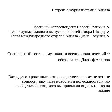
Встреча с журналистами 9 канала.
🔹 Военный корреспондент Сергей Гранкин
🔹 Телеведущая главного выпуска новостей Лиора Шварц
🔹 Глава международного отдела 9 канала Диана Тосунян
⭐ Специальный гость — музыкант и военно-политический
обозреватель Джозеф Алхазов.
Вас ждут откровенные разговоры, ответы на самые острые
вопросы, закулисье новостей и возможность лично
пообщаться с теми, кого вы привыкли видеть только на
экране.