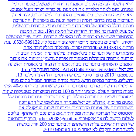
והיא נחשפה לעולמן הקסום ולאמנות הייחודית שמשלב מספר תחומי
אמנות. כיום לאחר שלמדה את האמנות על בוריה ויצרה מעגל אמנים,
היא מובילה פרויקטים בינלאומיים בהתנדבות למען ילדים, לצד ארגון
תערוכות בובות ברחבי רוסיה ואירופה וכעת גם בישראל! התערוכה
מוצגת בחלל המיוחד של חצר סרגיי במתחם מגרש הרוסים בירושלים,
שמעניק לתערוכה אווירה ייחודית של המאה ה19, בזכות המבנה
ההיסטורי ששימש כאכסנייה לבני האצולה הרוסית, וכיום שייך לממשלת
רוסיה. לפרטים נוספים: מרומי יחסי ציבור ענבל לוי, 0528-599122, ענת
מרומי, 052-8133813חברים יקרים, סבטלנה פצ'לינקובה אחת
מהמארגנות של תערוכות בינלאומיות, פילנתרופית, אמנית הבובות
הידועה מרוסיה והמנהלת האמנותית אירינה גרשמן מזמינות את ציבור
האמנים להשתתף בתערוכת בובות אמנותיות וציור בינלאומית ראשונה
בישראל "Art &Dolls Expo Jerusalem" אשר תיערך בין 15-5
בספטמבר 2019 בחצר סרגיי במגרש הרוסים, רח' הלני המלכה 13,
ירושלים. מדובר במקום חדש, ברמה גבוהה במיוחד המכיל בתוכו מגוון
הזדמנויות חדשות. מדובר בתערוכה גדולה, שישתתפו בה יותר מ-40 אמני
בובות מרחבי העולם, שיציגו יותר מ 100 בובות המיוצרות בטכניקות שונות
ומחומרים שונים. התערוכה תכלול בין היתר ציורים ועבודות גרפיות של
אמנים מרוסיה, ארה"ב וישראל.מעמדה הבינלאומי של התערוכה
והשתתפותם של אמנים מפורסמים ממדינות שונות יעניקו לה את
הסטטוס של תערוכה שנתית ומסורתית.אם ברצונכם להשתתף, עליכם
לשלוח בקשה לדואר אלקטרוני pchela2008@mail.ru בצירוף דוגמאות
של היצירות שלכם.עלות ההשתתפות בתערוכה: 200 יורו. בקשות
להשתתפות יתקבלו לא יאחר מ-10 באוגוסט 2019.