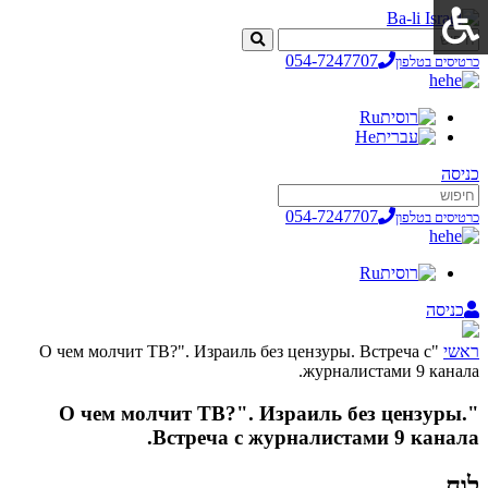
054-7247707
כרטיסים בטלפון
he
Ru
He
כניסה
054-7247707
כרטיסים בטלפון
he
Ru
כניסה
ראשי
"О чем молчит ТВ?". Израиль без цензуры. Встреча с
журналистами 9 канала.
"О чем молчит ТВ?". Израиль без цензуры.
Встреча с журналистами 9 канала.
לוח