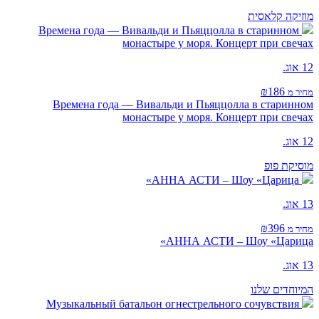
מוזיקה קלאסית
Времена года — Вивальди и Пьяццолла в старинном
монастыре у моря. Концерт при свечах
12 אוג.
₪186
מחיר מ
Времена года — Вивальди и Пьяццолла в старинном
монастыре у моря. Концерт при свечах
12 אוג.
מוסיקת פופ
АННА АСТИ – Шоу «Царица»
13 אוג.
₪396
מחיר מ
АННА АСТИ – Шоу «Царица»
13 אוג.
המיוחדים שלנו
Музыкальный батальон огнестрельного сочувствия