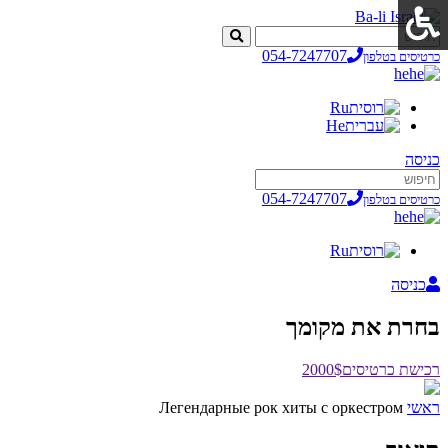
054-7247707
כרטיסים בטלפון
he
Ru
He
כניסה
054-7247707
כרטיסים בטלפון
he
Ru
כניסה
בחרת את מקומך
רכישת כרטיסים
2000$
ראשי
Легендарные рок хиты с оркестром