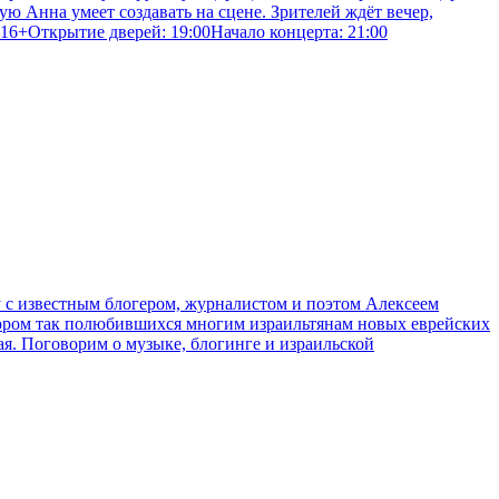
ю Анна умеет создавать на сцене. Зрителей ждёт вечер,
16+Открытие дверей: 19:00Начало концерта: 21:00
 с известным блогером, журналистом и поэтом Алексеем
втором так полюбившихся многим израильтянам новых еврейских
ая. Поговорим о музыке, блогинге и израильской