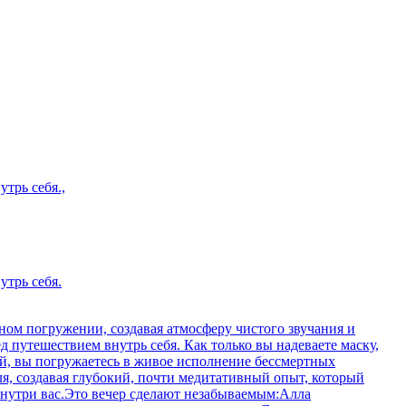
трь себя.,
утрь себя.
ном погружении, создавая атмосферу чистого звучания и
 путешествием внутрь себя. Как только вы надеваете маску,
ий, вы погружаетесь в живое исполнение бессмертных
, создавая глубокий, почти медитативный опыт, который
внутри вас.Это вечер сделают незабываемым:Алла