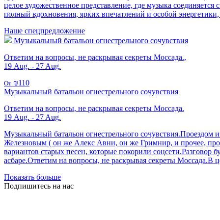
целое художественное представление, где музыка соединяется 
полный вдохновения, ярких впечатлений и особой энергетики, 
Наше спецпредложение
Музыкальный батальон огнестрельного сочувствия
Ответим на вопросы, не раскрывая секреты Моссада.,
19 Aug. - 27 Aug.
₪110
От
Музыкальный батальон огнестрельного сочувствия
Ответим на вопросы, не раскрывая секреты Моссада.
19 Aug. - 27 Aug.
Музыкальный батальон огнестрельного сочувствия.Проездом из
Железновым ( он же Алекс Авни, он же Гримнир, и прочее, пр
вариантов старых песен, которые покорили соцсети.Разговор б
асбаре.Ответим на вопросы, не раскрывая секреты Моссада.В ц
Показать больше
Подпишитесь на нас