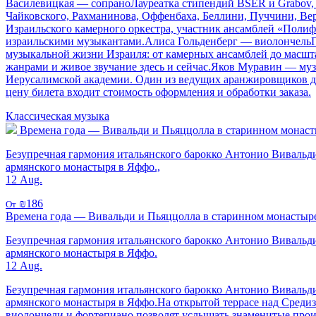
Василевицкая — сопраноЛауреатка стипендий BSER и Grabov, 
Чайковского, Рахманинова, Оффенбаха, Беллини, Пуччини, Вер
Израильского камерного оркестра, участник ансамблей «Поли
израильскими музыкантами.Алиса Гольденберг — виолончельПр
музыкальной жизни Израиля: от камерных ансамблей до масшт
жанрами и живое звучание здесь и сейчас.Яков Муравин — му
Иерусалимской академии. Один из ведущих аранжировщиков джаз
цену билета входит стоимость оформления и обработки заказа.
Классическая музыка
Времена года — Вивальди и Пьяццолла в старинном монасты
Безупречная гармония итальянского барокко Антонио Вивальди
армянского монастыря в Яффо.,
12 Aug.
₪186
От
Времена года — Вивальди и Пьяццолла в старинном монастыре
Безупречная гармония итальянского барокко Антонио Вивальди
армянского монастыря в Яффо.
12 Aug.
Безупречная гармония итальянского барокко Антонио Вивальди
армянского монастыря в Яффо.На открытой террасе над Среди
виолончели и фортепиано позволят услышать знаменитые прои