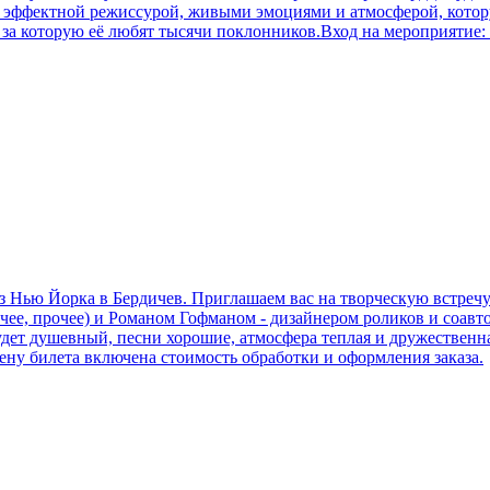
с эффектной режиссурой, живыми эмоциями и атмосферой, котору
за которую её любят тысячи поклонников.Вход на мероприятие: 
 Нью Йорка в Бердичев. Приглашаем вас на творческую встречу
очее, прочее) и Романом Гофманом - дизайнером роликов и соа
удет душевный, песни хорошие, атмосфера теплая и дружественн
ену билета включена стоимость обработки и оформления заказа.