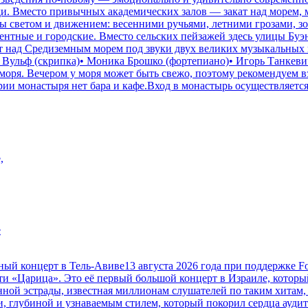
и. Вместо привычных академических залов — закат над морем, 
 светом и движением: весенними ручьями, летними грозами, зо
ентные и городские. Вместо сельских пейзажей здесь улицы Буэ
кат над Средиземным морем под звуки двух великих музыкальны
я Вульф (скрипка)• Моника Брошко (фортепиано)• Игорь Танкев
оря. Вечером у моря может быть свежо, поэтому рекомендуем вз
ии монастыря нет бара и кафе.Вход в монастырь осуществляется
,
е
онцерт в Тель-Авиве13 августа 2026 года при поддержке Focus 
и «Царица». Это её первый большой концерт в Израиле, которы
ной эстрады, известная миллионам слушателей по таким хитам,
и, глубиной и узнаваемым стилем, который покорил сердца ауди