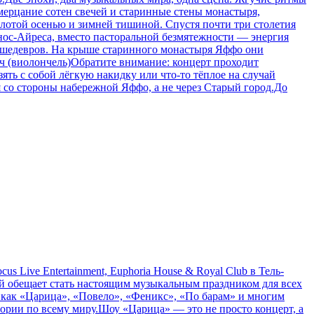
мерцание сотен свечей и старинные стены монастыря,
лотой осенью и зимней тишиной. Спустя почти три столетия
нос-Айреса, вместо пасторальной безмятежности — энергия
х шедевров. На крыше старинного монастыря Яффо они
ич (виолончель)Обратите внимание: концерт проходит
ять с собой лёгкую накидку или что-то тёплое на случай
 со стороны набережной Яффо, а не через Старый город.До
Live Entertainment, Euphoria House & Royal Club в Тель-
й обещает стать настоящим музыкальным праздником для всех
 как «Царица», «Повело», «Феникс», «По барам» и многим
тории по всему миру.Шоу «Царица» — это не просто концерт, а