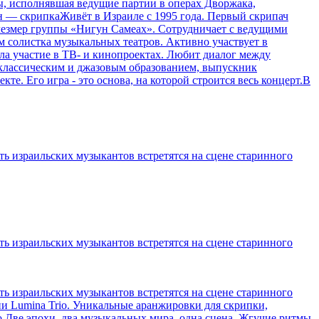
, исполнявшая ведущие партии в операх Дворжака,
н — скрипкаЖивёт в Израиле с 1995 года. Первый скрипач
клезмер группы «Нигун Самеах». Сотрудничает с ведущими
 солистка музыкальных театров. Активно участвует в
а участие в ТВ- и кинопроектах. Любит диалог между
классическим и джазовым образованием, выпускник
. Его игра - это основа, на которой строится весь концерт.В
ть израильских музыкантов встретятся на сцене старинного
ть израильских музыкантов встретятся на сцене старинного
ть израильских музыкантов встретятся на сцене старинного
и Lumina Trio. Уникальные аранжировки для скрипки,
.Две эпохи, два музыкальных мира, одна сцена. Жгучие ритмы