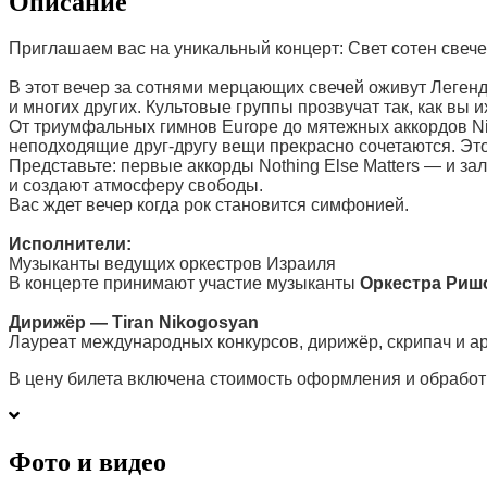
Описание
Приглашаем вас на уникальный концерт: Свет сотен свечей
В этот вечер за сотнями мерцающих свечей оживут Легенды
и многих других. Культовые группы прозвучат так, как вы
От триумфальных гимнов Europe до мятежных аккордов Nir
неподходящие друг-другу вещи прекрасно сочетаются. Этот
Представьте: первые аккорды Nothing Else Matters — и за
и создают атмосферу свободы.
Вас ждет вечер когда рок становится симфонией.
Исполнители:
Музыканты ведущих оркестров Израиля
В концерте принимают участие музыканты
Оркестра Риш
Дирижёр — Tiran Nikogosyan
Лауреат международных конкурсов, дирижёр, скрипач и а
В цену билета включена стоимость оформления и обработ
Фото и видео