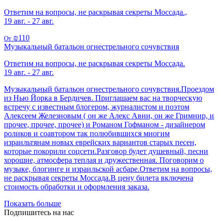
Ответим на вопросы, не раскрывая секреты Моссада.,
19 авг. - 27 авг.
₪110
От
Музыкальный батальон огнестрельного сочувствия
Ответим на вопросы, не раскрывая секреты Моссада.
19 авг. - 27 авг.
Музыкальный батальон огнестрельного сочувствия.Проездом
из Нью Йорка в Бердичев. Приглашаем вас на творческую
встречу с известным блогером, журналистом и поэтом
Алексеем Железновым ( он же Алекс Авни, он же Гримнир, и
прочее, прочее, прочее) и Романом Гофманом - дизайнером
роликов и соавтором так полюбившихся многим
израильтянам новых еврейских вариантов старых песен,
которые покорили соцсети.Разговор будет душевный, песни
хорошие, атмосфера теплая и дружественная. Поговорим о
музыке, блогинге и израильской асбаре.Ответим на вопросы,
не раскрывая секреты Моссада.В цену билета включена
стоимость обработки и оформления заказа.
Показать больше
Подпишитесь на нас