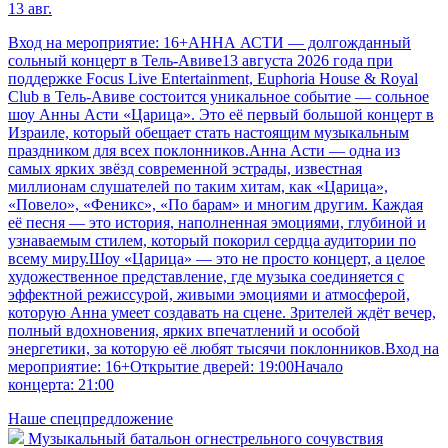
13 авг.
Вход на мероприятие: 16+АННА АСТИ — долгожданный
сольный концерт в Тель-Авиве13 августа 2026 года при
поддержке Focus Live Entertainment, Euphoria House & Royal
Club в Тель-Авиве состоится уникальное событие — сольное
шоу Анны Асти «Царица». Это её первый большой концерт в
Израиле, который обещает стать настоящим музыкальным
праздником для всех поклонников.Анна Асти — одна из
самых ярких звёзд современной эстрады, известная
миллионам слушателей по таким хитам, как «Царица»,
«Повело», «Феникс», «По барам» и многим другим. Каждая
её песня — это история, наполненная эмоциями, глубиной и
узнаваемым стилем, который покорил сердца аудитории по
всему миру.Шоу «Царица» — это не просто концерт, а целое
художественное представление, где музыка соединяется с
эффектной режиссурой, живыми эмоциями и атмосферой,
которую Анна умеет создавать на сцене. Зрителей ждёт вечер,
полный вдохновения, ярких впечатлений и особой
энергетики, за которую её любят тысячи поклонников.Вход на
мероприятие: 16+Открытие дверей: 19:00Начало
концерта: 21:00
Наше спецпредложение
Музыкальный батальон огнестрельного сочувствия