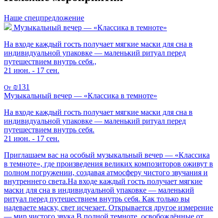
Наше спецпредложение
Музыкальный вечер — «Классика в темноте»
На входе каждый гость получает мягкие маски для сна в
индивидуальной упаковке — маленький ритуал перед
путешествием внутрь себя.,
21 июн. - 17 сен.
₪131
От
Музыкальный вечер — «Классика в темноте»
На входе каждый гость получает мягкие маски для сна в
индивидуальной упаковке — маленький ритуал перед
путешествием внутрь себя.
21 июн. - 17 сен.
Приглашаем вас на особый музыкальный вечер — «Классика
в темноте», где произведения великих композиторов оживут в
полном погружении, создавая атмосферу чистого звучания и
внутреннего света.На входе каждый гость получает мягкие
маски для сна в индивидуальной упаковке — маленький
ритуал перед путешествием внутрь себя. Как только вы
надеваете маску, свет исчезает. Открывается другое измерение
— мир чистого звука.В полной темноте, освобождённые от