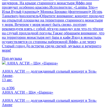
шедевров. На крыше старинного монастыря Яффо они
прозвучат особенно красиво.Исполнители: «Lumina Trio»•
Илья Вульф (скрипка)• Моника Брошко (фортепиано)• Игорь
Танкевич (виолончель)Обратите внимание: концерт проходит
на открытой площадке на территории старинного монастыря
у моря. Вечером у моря может быть свежо, поэтому
рекомендуем взять с собой лёгкую накидку или что-то тёплое
на случай прохладной погоды.Также обращаем внимание, что
на территории монастыря нет бара и кафе.Вход в монастырь
осуществляется со стороны набережной Яффо, а не через
Старый город.До встречи среди свечей, музыки и вечернего
моря!
Поп-музыка
АННА АСТИ – Шоу «Царица»
АННА АСТИ — долгожданный сольный концерт в Тель-
Авиве,
13 авг.
₪396
От
АННА АСТИ – Шоу «Царица»
АННА АСТИ — долгожданный сольный концерт в Тель-
Авиве