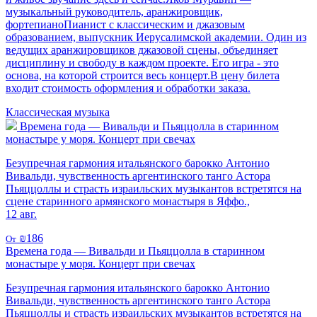
музыкальный руководитель, аранжировщик,
фортепианоПианист с классическим и джазовым
образованием, выпускник Иерусалимской академии. Один из
ведущих аранжировщиков джазовой сцены, объединяет
дисциплину и свободу в каждом проекте. Его игра - это
основа, на которой строится весь концерт.В цену билета
входит стоимость оформления и обработки заказа.
Классическая музыка
Времена года — Вивальди и Пьяццолла в старинном
монастыре у моря. Концерт при свечах
Безупречная гармония итальянского барокко Антонио
Вивальди, чувственность аргентинского танго Астора
Пьяццоллы и страсть израильских музыкантов встретятся на
сцене старинного армянского монастыря в Яффо.,
12 авг.
₪186
От
Времена года — Вивальди и Пьяццолла в старинном
монастыре у моря. Концерт при свечах
Безупречная гармония итальянского барокко Антонио
Вивальди, чувственность аргентинского танго Астора
Пьяццоллы и страсть израильских музыкантов встретятся на