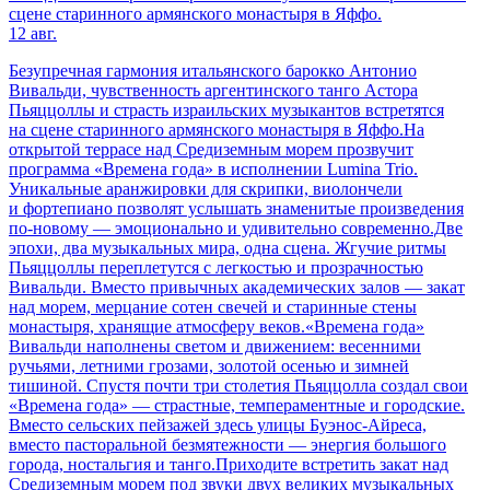
сцене старинного армянского монастыря в Яффо.
12 авг.
Безупречная гармония итальянского барокко Антонио
Вивальди, чувственность аргентинского танго Астора
Пьяццоллы и страсть израильских музыкантов встретятся
на сцене старинного армянского монастыря в Яффо.На
открытой террасе над Средиземным морем прозвучит
программа «Времена года» в исполнении Lumina Trio.
Уникальные аранжировки для скрипки, виолончели
и фортепиано позволят услышать знаменитые произведения
по-новому — эмоционально и удивительно современно.Две
эпохи, два музыкальных мира, одна сцена. Жгучие ритмы
Пьяццоллы переплетутся с легкостью и прозрачностью
Вивальди. Вместо привычных академических залов — закат
над морем, мерцание сотен свечей и старинные стены
монастыря, хранящие атмосферу веков.«Времена года»
Вивальди наполнены светом и движением: весенними
ручьями, летними грозами, золотой осенью и зимней
тишиной. Спустя почти три столетия Пьяццолла создал свои
«Времена года» — страстные, темпераментные и городские.
Вместо сельских пейзажей здесь улицы Буэнос-Айреса,
вместо пасторальной безмятежности — энергия большого
города, ностальгия и танго.Приходите встретить закат над
Средиземным морем под звуки двух великих музыкальных