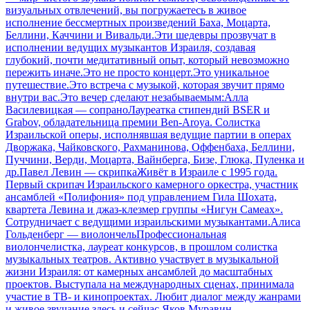
визуальных отвлечений, вы погружаетесь в живое
исполнение бессмертных произведений Баха, Моцарта,
Беллини, Каччини и Вивальди.Эти шедевры прозвучат в
исполнении ведущих музыкантов Израиля, создавая
глубокий, почти медитативный опыт, который невозможно
пережить иначе.Это не просто концерт.Это уникальное
путешествие.Это встреча с музыкой, которая звучит прямо
внутри вас.Это вечер сделают незабываемым:Алла
Василевицкая — сопраноЛауреатка стипендий BSER и
Grabov, обладательница премии Ben-Aroya. Солистка
Израильской оперы, исполнявшая ведущие партии в операх
Дворжака, Чайковского, Рахманинова, Оффенбаха, Беллини,
Пуччини, Верди, Моцарта, Вайнберга, Бизе, Глюка, Пуленка и
др.Павел Левин — скрипкаЖивёт в Израиле с 1995 года.
Первый скрипач Израильского камерного оркестра, участник
ансамблей «Полифония» под управлением Гила Шохата,
квартета Левина и джаз-клезмер группы «Нигун Самеах».
Сотрудничает с ведущими израильскими музыкантами.Алиса
Гольденберг — виолончельПрофессиональная
виолончелистка, лауреат конкурсов, в прошлом солистка
музыкальных театров. Активно участвует в музыкальной
жизни Израиля: от камерных ансамблей до масштабных
проектов. Выступала на международных сценах, принимала
участие в ТВ- и кинопроектах. Любит диалог между жанрами
и живое звучание здесь и сейчас.Яков Муравин —