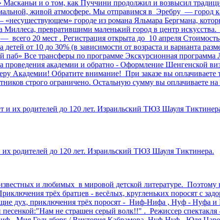
и» Масканьи и о том, как Пуччини продолжил и возвысил тради
рмальной, живой атмосфере. Мы отправимся в Эребру — город кан
— «несуществующем» городе из романа Яльмара Бергмана, кото
а Миллеса, превратившими маленький город в центр искусства
— всего 20 мест . Регистрация открыта до 10 апреля Стоимость
 детей от 10 до 30% (в зависимости от возраста и варианта ра
й паб» Все трансферы по программе Экскурсионная программа 
та проведения академии и обратно - Оформление Шенгенской ви
ру Академии! Обратите внимание! При заказе вы оплачиваете то
иков строго ограничено. Остальную сумму вы оплачиваете на 
ет и их родителей до 120 лет. Израильский ТЮЗ Шауля Тиктинер
 и их родителей до 120 лет. Израильский ТЮЗ Шауля Тиктинера.
х известных и любимых в мировой детской литературе. Поэтому 
 Приключения трёх братцев - весёлых, кругленьких поросят с з
ие дух, приключения трёх поросят - Ниф-Нифа , Нуф - Нуфа и 
й песенкой:"Нам не страшен серый волк!!" . Режиссер спектак
ф - Мия Гольдберг / Виктория Кабрамова Нуф-Нуф - Юля Царе