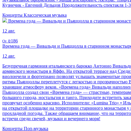
Кузнечик - Евгений Дельцов Продолжительность спектакля 1-30
Концерты
Классическая музыка
Времена года — Вивальди и Пьяццолла в старинном монасты
12 авг.
₪186
От
Времена года — Вивальди и Пьяццолла в старинном монастыре
12 авг.
Безупречная гармония итальянского барокко Антонио Вивальди 
армянского монастыря в Яффо. На открытой террасе над Среди
виолончели и фортепиано позволят услышать знаменитые прои
ритмы Пьяццоллы переплетутся с легкостью и прозрачностью В
хранящие атмосферу веков. «Времена года» Вивальди наполнен
Пьяццолла создал свои «Времена года» — страстные, темперам
большого города, ностальгия и танго. Приходите встретить з
прозвучат особенно красиво. Исполнители: «Lumina Trio» • Ил
на открытой площадке на территории старинного монастыря у м
прохладной погоды. Также обращаем внимание, что на территор
встречи среди свечей, музыки и вечернего моря!
Концерты
Поп-музыка