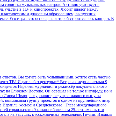
м солистка музыкальных театров. Активно участвует в
а участие в ТВ- и кинопроектах. Любит диалог между
с классическим и джазовым образованием, выпускник
. Его игра - это основа, на которой строится весь концерт. В
в ответов. Вы хотите быть услышанными, хотите стать частью
олчит ТВ? Израиль без цензуры»* Встреча с журналистами 9
ондентов Израиля, журналист и режиссёр документального
ах на Ближнем Востоке. Он освещал не только интифаду, но и
рц Лиора Шварц – журналист, ведущая главного выпуска
ой, возглавляла группу проектов в одном из крупнейших пиар-
 в Израиль, космос и Средневековье. Глава международного
тей израильского 9 канала с более чем 25-летним опытом
отала на ведущих русскоязычных телеканалах Грузии, Израиля