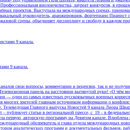
рофессиональная виолончелистка, лауреат конкурсов, в прошло
абных проектов. Выступала на международных сценах, принимал
узыкальный руководитель, аранжировщик, фортепиано Пианист 
овой сцены, объединяет дисциплину и свободу в каждом проекте
истами 9 канала.
тами 9 канала.
каналов свои вопросы, комментарии и рецензии, так и не получи
 Телевизионная панель на расстоянии вытянутой руки! «О чём м
ин — один из самых известных русскоязычных военных корресп
ля многих зрителей главным источником информации о конфликт
е. Телеведущая Главного выпуска Новостей 9 канала Лиора Шва
 – публикует статьи в региональной прессе, с 19 – в федеральн
а вела первую авторскую программу на Девятом канале. Влюблена
еждународный обозреватель и глава отдела международных новос
втором аналитических программ и документальных фильмов, раб