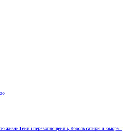
всю
сю жизнь!Гений перевоплощений, Король сатиры и юмора –