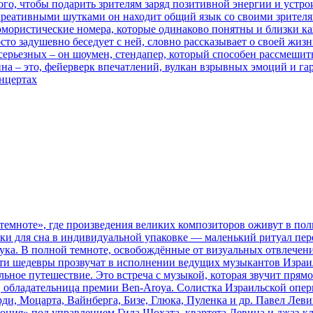
го, чтобы подарить зрителям заряд позитивной энергии и устро
еативными шутками он находит общий язык со своими зрителям
мористические номера, которые одинаково понятны и близки ка
то задушевно беседует с ней, словно рассказывает о своей жиз
 серьезных – он шоумен, стендапер, который способен рассмеши
на – это, фейерверк впечатлений, вулкан взрывных эмоций и га
нцертах
емноте», где произведения великих композиторов оживут в пол
ски для сна в индивидуальной упаковке — маленький ритуал пере
звука. В полной темноте, освобождённые от визуальных отвлече
ти шедевры прозвучат в исполнении ведущих музыкантов Израил
льное путешествие. Это встреча с музыкой, которая звучит прям
 обладательница премии Ben-Aroya. Солистка Израильской опер
ди, Моцарта, Вайнберга, Бизе, Глюка, Пуленка и др. Павел Лев
фония» под управлением Гила Шохата, квартета Левина и джаз-