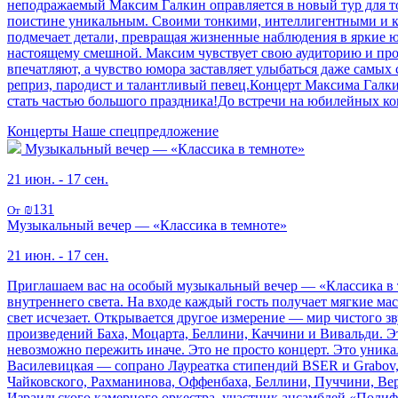
неподражаемый Максим Галкин оправляется в новый тур для то
поистине уникальным. Своими тонкими, интеллигентными и кр
подмечает детали, превращая жизненные наблюдения в яркие ю
настоящему смешной. Максим чувствует свою аудиторию и прос
впечатляют, а чувство юмора заставляет улыбаться даже самых
реприз, пародист и талантливый певец.Концерт Максима Галки
стать частью большого праздника!До встречи на юбилейных ко
Концерты
Наше спецпредложение
Музыкальный вечер — «Классика в темноте»
21 июн. - 17 сен.
₪131
От
Музыкальный вечер — «Классика в темноте»
21 июн. - 17 сен.
Приглашаем вас на особый музыкальный вечер — «Классика в т
внутреннего света. На входе каждый гость получает мягкие ма
свет исчезает. Открывается другое измерение — мир чистого 
произведений Баха, Моцарта, Беллини, Каччини и Вивальди. Э
невозможно пережить иначе. Это не просто концерт. Это уника
Василевицкая — сопрано Лауреатка стипендий BSER и Grabov,
Чайковского, Рахманинова, Оффенбаха, Беллини, Пуччини, Вер
Израильского камерного оркестра, участник ансамблей «Поли