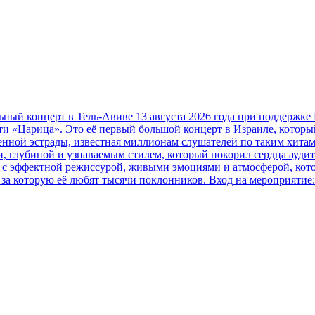
онцерт в Тель-Авиве 13 августа 2026 года при поддержке Focus
и «Царица». Это её первый большой концерт в Израиле, которы
нной эстрады, известная миллионам слушателей по таким хитам
и, глубиной и узнаваемым стилем, который покорил сердца ауди
я с эффектной режиссурой, живыми эмоциями и атмосферой, кото
за которую её любят тысячи поклонников. Вход на мероприятие: