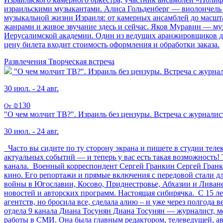
израильскими музыкантами. Алиса Гольденберг — виолончель П
музыкальной жизни Израиля: от камерных ансамблей до масшт
жанрами и живое звучание здесь и сейчас. Яков Муравин — м
Иерусалимской академии. Один из ведущих аранжировщиков джаз
цену билета входит стоимость оформления и обработки заказа.
Развлечения
Творческая встреча
"О чем молчит ТВ?". Израиль без цензуры. Встреча с журнал
30 июл. - 24 авг.
₪130
От
"О чем молчит ТВ?". Израиль без цензуры. Встреча с журналис
30 июл. - 24 авг.
Часто вы сидите по ту сторону экрана и пишете в студии теле
актуальных событий — и теперь у вас есть такая возможность!
канала. Военный корреспондент Сергей Гранкин Сергей Гранк
кино. Его репортажи и прямые включения с передовой стали д
войны в Югославии, Косово, Приднестровье, Абхазии и Ливан
новостей и авторских программ. Настоящая сибирячка. С 15 лет
агентств, но бросила все, сделала алию – и уже через полгод
отдела 9 канала Диана Тосунян Диана Тосунян — журналист, м
работы в СМИ. Она была главным редактором, телеведущей, а