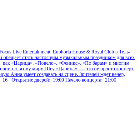
 Live Entertainment, Euphoria House & Royal Club в Тель-
й обещает стать настоящим музыкальным праздником для всех
, как «Царица», «Повело», «Феникс», «По барам» и многим
тории по всему миру. Шоу «Царица» — это не просто концерт,
рую Анна умеет создавать на сцене. Зрителей ждёт вечер,
 16+ Открытие дверей: 19:00 Начало концерта: 21:00