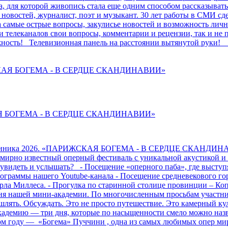
а, для которой живопись стала еще одним способом рассказыват
новостей, журналист, поэт и музыкант. 30 лет работы в СМИ сд
а самые острые вопросы, закулисье новостей и возможность личн
ии телеканалов свои вопросы, комментарии и рецензии, так и не
я возможность! Телевизионная панель на расстоянии вытя
ИЖСКАЯ БОГЕМА - В СЕРДЦЕ СКАНДИНАВИИ»
СКАЯ БОГЕМА - В СЕРДЦЕ СКАНДИНАВИИ»
Казиника 2026. «ПАРИЖСКАЯ БОГЕМА - В СЕРДЦЕ СКАНДИНАВИ
всемирно известный оперный фестиваль с уникальной акустикой
увидеть и услышать? - Посещение «оперного паба», где выступя
рограммы нашего Youtube-канала - Посещение средневекового гор
рла Миллеса. - Прогулка по старинной столице провинции – Коп
 дня нашей мини-академии. По многочисленным просьбам участ
ышлять. Обсуждать. Это не просто путешествие. Это камерный
кадемию — три дня, которые по насыщенности смело можно наз
том году — «Богема» Пуччини , одна из самых любимых опер ми