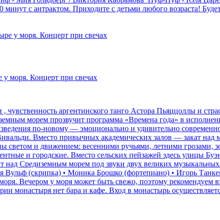
 минут с антрактом. Приходите с детьми любого возраста! Буде
ре у моря. Концерт при свечах
 у моря. Концерт при свечах
, чувственность аргентинского танго Астора Пьяццоллы и страс
земным морем прозвучит программа «Времена года» в исполнени
зведения по-новому — эмоционально и удивительно современно.
ивальди. Вместо привычных академических залов — закат над м
ы светом и движением: весенними ручьями, летними грозами, з
ентные и городские. Вместо сельских пейзажей здесь улицы Буэ
акат над Средиземным морем под звуки двух великих музыкальн
ья Вульф (скрипка) • Моника Брошко (фортепиано) • Игорь Танк
оря. Вечером у моря может быть свежо, поэтому рекомендуем вз
ии монастыря нет бара и кафе. Вход в монастырь осуществляетс