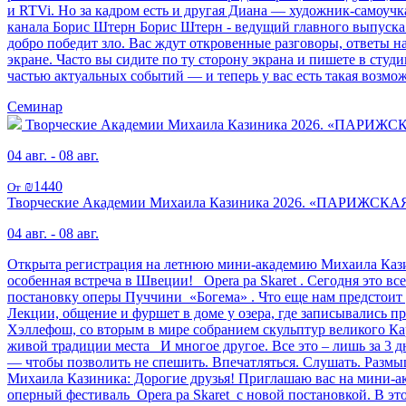
и RTVi. Но за кадром есть и другая Диана — художник-самоучк
канала Борис Штерн Борис Штерн - ведущий главного выпуска 
добро победит зло. Вас ждут откровенные разговоры, ответы н
экране. Часто вы сидите по ту сторону экрана и пишете в студ
частью актуальных событий — и теперь у вас есть така
Семинар
Творческие Академии Михаила Казиника 2026. «ПАР
04 авг. - 08 авг.
₪1440
От
Творческие Академии Михаила Казиника 2026. «ПАРИЖ
04 авг. - 08 авг.
Открыта регистрация на летнюю мини-академию Михаила 
особенная встреча в Швеции! Opera pa Skaret . Сегодня это 
постановку оперы Пуччини «Богема» . Что еще нам предстоит 
Лекции, общение и фуршет в доме у озера, где записывались п
Хэллефош, со вторым в мире собранием скульптур великого Ка
живой традиции места И многое другое. Все это – лишь за 3
— чтобы позволить не спешить. Впечатляться. Слушать. Разм
Михаила Казиника: Дорогие друзья! Приглашаю вас на мини-а
оперный фестиваль Opera pa Skaret с новой постановкой. В э