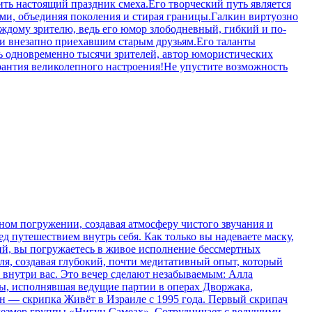
ить настоящий праздник смеха.Его творческий путь является
и, объединяя поколения и стирая границы.Галкин виртуозно
ждому зрителю, ведь его юмор злободневный, гибкий и по-
ни внезапно приехавшим старым друзьям.Его таланты
ть одновременно тысячи зрителей, автор юмористических
рантия великолепного настроения!Не упустите возможность
ном погружении, создавая атмосферу чистого звучания и
д путешествием внутрь себя. Как только вы надеваете маску,
ний, вы погружаетесь в живое исполнение бессмертных
я, создавая глубокий, почти медитативный опыт, который
о внутри вас. Это вечер сделают незабываемым: Алла
ы, исполнявшая ведущие партии в операх Дворжака,
ин — скрипка Живёт в Израиле с 1995 года. Первый скрипач
клезмер группы «Нигун Самеах». Сотрудничает с ведущими