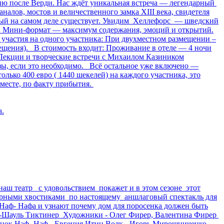
цию после Верди. Нас ждёт уникальная встреча — легендарный
алов, мостов и величественного замка XIII века, свидетеля
рый на самом деле существует. Увидим Хеллефорс — шведский
. Мини-формат — максимум содержания, эмоций и открытий.
 участия на одного участника: При двухместном размещении –
змещения). В стоимость входит: Проживание в отеле — 4 ночи
Лекции и творческие встречи с Михаилом Казиником
зы, если это необходимо. Всё остальное уже включено —
лько 400 евро ( 1440 шекелей) на каждого участника, это
месте, по факту прибытия.
а.
наш театр с удовольствием покажет и в этом сезоне этот
адорными хвостиками по настоящему аншлаговый спектакль для
Наф- Нафа и узнают почему дом для поросенка должен быть
ля -Шауль Тиктинер Художники - Олег Фирер, Валентина Фирер
нок Наф- Наф - Евгения Итин Волк - Игорь Мирошниченко