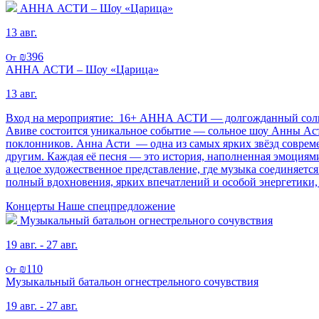
АННА АСТИ – Шоу «Царица»
13 авг.
₪396
От
АННА АСТИ – Шоу «Царица»
13 авг.
Вход на мероприятие: 16+ АННА АСТИ — долгожданный сольный к
Авиве состоится уникальное событие — сольное шоу Анны Аст
поклонников. Анна Асти — одна из самых ярких звёзд совреме
другим. Каждая её песня — это история, наполненная эмоциям
а целое художественное представление, где музыка соединяетс
полный вдохновения, ярких впечатлений и особой энергетики, 
Концерты
Наше спецпредложение
Музыкальный батальон огнестрельного сочувствия
19 авг. - 27 авг.
₪110
От
Музыкальный батальон огнестрельного сочувствия
19 авг. - 27 авг.