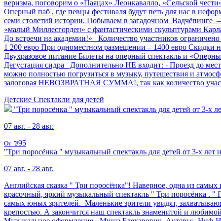
веризма, поговорим о «Паяцах» Леонкавалло, «Сельской чест
Оперный паб , где певцы фестиваля будут петь для нас в нефо
семи столетий истории. Побываем в загадочном Вадчёпинге 
«малый Миллесгорден» с фантастическими скульптурами Карл
До встречи на академии!» Количество участников ограничено 
1 200 евро При одноместном размещении – 1400 евро Скидки на
Двухразовое питание Билеты на оперный спектакль и «Оперны
Дегустация сидра Дополнительно НЕ входит: - Проезд до мес
можно полностью погрузиться в музыку, путешествия и атмосфе
залоговая НЕВОЗВРАТНАЯ СУММА!, так как количество участн
Детские
Спектакли для детей
"Три поросёнка " музыкальный спектакль для детей от 3-х л
07 авг. - 28 авг.
₪95
От
"Три поросёнка " музыкальный спектакль для детей от 3-х лет
07 авг. - 28 авг.
Английская сказка " Три поросёнка"! Наверное, одна из самы
красочный, яркий музыкальный спектакль " Три поросёнка . "
самых юных зрителей. Маленькие зрители увидят, захватывающ
крепостью. А закончится наш спектакль знаменитой и любимо
Музыкальное оформление - Миша Блехарович. Актеры: Ниф-Ни