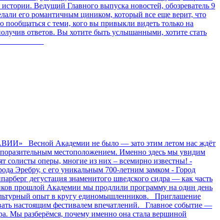
ь истории. Ведущий Главного выпуска новостей, обозреватель 9
елали его романтичным циником, который все еще верит, что
о пообщаться с теми, кого вы привыкли видеть только на
 получив ответов. Вы хотите быть услышанными, хотите стать
нутой руки!
И» Весной Академии не было — зато этим летом нас ждёт
 и поразительным местоположением. Именно здесь мы увидим
т солисты оперы, многие из них – всемирно известны! -
ода Эребру, с его уникальным 700-летним замком - Город
парберг дегустация знаменитого шведского сидра — как часть
ников прошлой Академии мы продлили программу на один день
 культурный опыт в кругу единомышленников. Приглашение
вать настоящим фестивалем впечатлений. Главное событие —
ра. Мы разберёмся, почему именно она стала вершиной