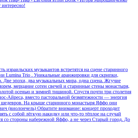
т интересно!
ть израильских музыкантов встретятся на сцене старинного
и Lumina Trio . Уникальные аранжировки для скрипки,
 Две эпохи, два музыкальных мира, одна сцена. Жгучие
орем, мерцание сотен свечей и старинные стены монастыря,
олотой осенью и зимней тишиной. Спустя почти три столетия
нос-Айреса, вместо пасторальной безмятежности — энергия
ых шедевров. На крыше старинного монастыря Яффо они
евич (виолончель) Обратите внимание: концерт проходит
ять с собой лёгкую накидку или что-то тёплое на случай
я со стороны набережной Яффо, а не через Старый город. До