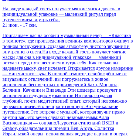
На входе каждый гость получает мягкие маски для сна в
индивидуальной упаковке — маленький ритуал перед
путешествием внутрь себя.,
21 июн. - 17 сен.
Приглашаем вас на особый музыкальный вечер — «Классика
в темноте», где произведения великих композиторов оживут в
полном погружении, создавая атмосферу чистого звучания и
внутреннего света.На входе каждый гость получает мягкие
маски для сна в индивидуальной упаковке — маленький
ритуал перед путешествием внутрь себя. Как только вы
надеваете маску, свет исчезает. Открывается другое измерение
— мир чистого звука.В полной темноте, освобождённые от
визуальных отвлечений, вы погружаетесь в живое
исполнение бессмертных произведений Баха, Моцарта,
Беллини, Каччини и Вивальди.Эти шедевры прозвучат в
исполнении ведущих музыкантов Израиля, создавая
глубокий, почти медитативный опыт, который невозможно
пережить иначе.Это не просто концерт.Это уникальное
путешествие.Это встреча с музыкой, которая звучит прямо
внутри вас.Это вечер сделают незабываемым:Алла
Василевицкая — сопраноЛауреатка стипендий BSER и
Grabov, обладательница премии Ben-Aroya. Солистка
Израильской оперы, исполнявшая ведущие партии в операх