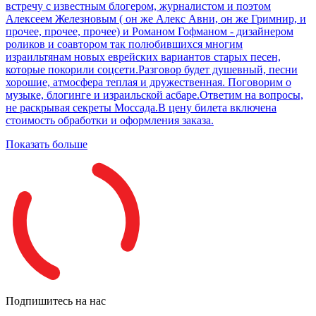
встречу с известным блогером, журналистом и поэтом
Алексеем Железновым ( он же Алекс Авни, он же Гримнир, и
прочее, прочее, прочее) и Романом Гофманом - дизайнером
роликов и соавтором так полюбившихся многим
израильтянам новых еврейских вариантов старых песен,
которые покорили соцсети.Разговор будет душевный, песни
хорошие, атмосфера теплая и дружественная. Поговорим о
музыке, блогинге и израильской асбаре.Ответим на вопросы,
не раскрывая секреты Моссада.В цену билета включена
стоимость обработки и оформления заказа.
Показать больше
Подпишитесь на нас