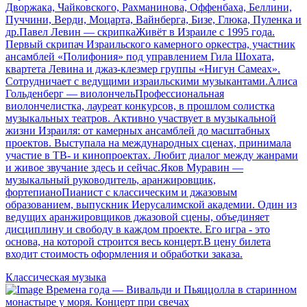
Дворжака, Чайковского, Рахманинова, Оффенбаха, Беллини,
Пуччини, Верди, Моцарта, Вайнберга, Бизе, Глюка, Пуленка и
др.Павел Левин — скрипкаЖивёт в Израиле с 1995 года.
Первый скрипач Израильского камерного оркестра, участник
ансамблей «Полифония» под управлением Гила Шохата,
квартета Левина и джаз-клезмер группы «Нигун Самеах».
Сотрудничает с ведущими израильскими музыкантами.Алиса
Гольденберг — виолончельПрофессиональная
виолончелистка, лауреат конкурсов, в прошлом солистка
музыкальных театров. Активно участвует в музыкальной
жизни Израиля: от камерных ансамблей до масштабных
проектов. Выступала на международных сценах, принимала
участие в ТВ- и кинопроектах. Любит диалог между жанрами
и живое звучание здесь и сейчас.Яков Муравин —
музыкальный руководитель, аранжировщик,
фортепианоПианист с классическим и джазовым
образованием, выпускник Иерусалимской академии. Один из
ведущих аранжировщиков джазовой сцены, объединяет
дисциплину и свободу в каждом проекте. Его игра - это
основа, на которой строится весь концерт.В цену билета
входит стоимость оформления и обработки заказа.
Классическая музыка
Времена года — Вивальди и Пьяццолла в старинном
монастыре у моря. Концерт при свечах