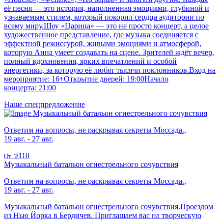
её песня — это история, наполненная эмоциями, глубиной и
узнаваемым стилем, который покорил сердца аудитории по
всему миру.Шоу «Царица» — это не просто концерт, а целое
художественное представление, где музыка соединяется с
эффектной режиссурой, живыми эмоциями и атмосферой,
которую Анна умеет создавать на сцене. Зрителей ждёт вечер,
полный вдохновения, ярких впечатлений и особой
энергетики, за которую её любят тысячи поклонников.Вход на
мероприятие: 16+Открытие дверей: 19:00Начало
концерта: 21:00
Наше спецпредложение
Музыкальный батальон огнестрельного сочувствия
Ответим на вопросы, не раскрывая секреты Моссада.,
19 авг. - 27 авг.
₪110
От
Музыкальный батальон огнестрельного сочувствия
Ответим на вопросы, не раскрывая секреты Моссада.,
19 авг. - 27 авг.
Музыкальный батальон огнестрельного сочувствия.Проездом
из Нью Йорка в Бердичев. Приглашаем вас на творческую