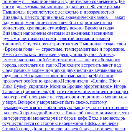
по-новому — эмоционально и удивительно современно.Две
эпохи, два музыкальных мира, одна сцена. Жгучие ритмы
Пьяццоллы переплетутся с легкостью и прозрачностью
Вивальди. Вместо привычных академических залов — закат
над морем, мерцание сотен свечей и старинные стены
монастыря, хранящие атмосферу веков.«Времена года»
Вивальди наполнены светом и движением: весенними
ручьями, летними грозами, золотой осенью и зимней
тишиной. Спустя почти три столетия Пьяццолла создал свои
«Времена года» — страстные, темпераментные и городские.
Вместо сельских пейзажей здесь улицы Буэнос-Айреса,
вместо пасторальной безмятежности — энергия большого
города, ностальгия и танго.Приходите встретить закат над
Средиземным морем под звуки двух великих музыкальных
шедевров. На крыше старинного монастыря Яффо они
прозвучат особенно красиво.Исполнители: «Lumina Trio»•
Илья Вульф (скрипка)• Моника Брошко (фортепиано)• Игорь
Танкевич (виолончель)Обратите внимание: концерт проходит
на открытой площадке на территории старинного монастыря
у моря. Вечером у моря может быть свежо, поэтому
рекомендуем взять с собой лёгкую накидку или что-то тёплое
на случай прохладной погоды.Также обращаем внимание, что
на территории монастыря нет бара и кафе.Вход в монастырь
осуществляется со стороны набережной Яффо, а не через
Старый город.До встречи среди свечей, музыки и вечернего