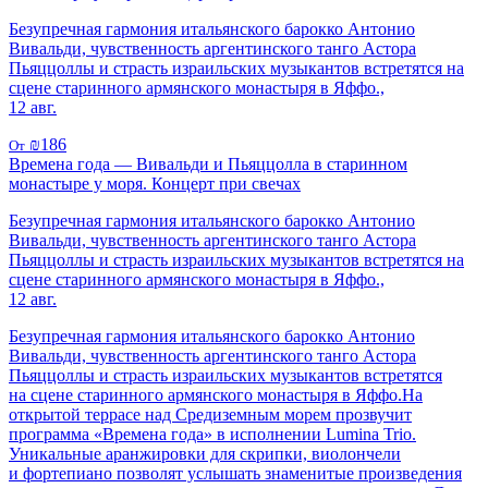
Безупречная гармония итальянского барокко Антонио
Вивальди, чувственность аргентинского танго Астора
Пьяццоллы и страсть израильских музыкантов встретятся на
сцене старинного армянского монастыря в Яффо.,
12 авг.
₪186
От
Времена года — Вивальди и Пьяццолла в старинном
монастыре у моря. Концерт при свечах
Безупречная гармония итальянского барокко Антонио
Вивальди, чувственность аргентинского танго Астора
Пьяццоллы и страсть израильских музыкантов встретятся на
сцене старинного армянского монастыря в Яффо.,
12 авг.
Безупречная гармония итальянского барокко Антонио
Вивальди, чувственность аргентинского танго Астора
Пьяццоллы и страсть израильских музыкантов встретятся
на сцене старинного армянского монастыря в Яффо.На
открытой террасе над Средиземным морем прозвучит
программа «Времена года» в исполнении Lumina Trio.
Уникальные аранжировки для скрипки, виолончели
и фортепиано позволят услышать знаменитые произведения