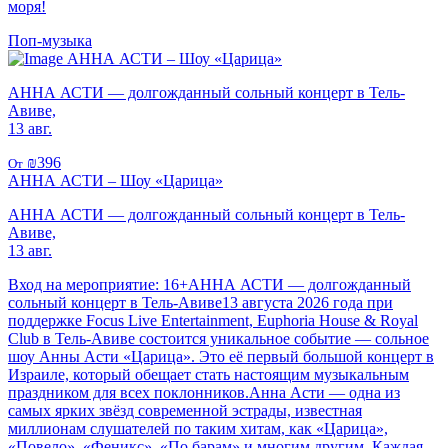
моря!
Поп-музыка
АННА АСТИ – Шоу «Царица»
АННА АСТИ — долгожданный сольный концерт в Тель-
Авиве,
13 авг.
₪396
От
АННА АСТИ – Шоу «Царица»
АННА АСТИ — долгожданный сольный концерт в Тель-
Авиве,
13 авг.
Вход на мероприятие: 16+АННА АСТИ — долгожданный
сольный концерт в Тель-Авиве13 августа 2026 года при
поддержке Focus Live Entertainment, Euphoria House & Royal
Club в Тель-Авиве состоится уникальное событие — сольное
шоу Анны Асти «Царица». Это её первый большой концерт в
Израиле, который обещает стать настоящим музыкальным
праздником для всех поклонников.Анна Асти — одна из
самых ярких звёзд современной эстрады, известная
миллионам слушателей по таким хитам, как «Царица»,
«Повело», «Феникс», «По барам» и многим другим. Каждая