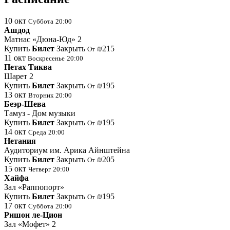
10
окт
Суббота
20:00
Ашдод
Матнас «Дюна-Юд» 2
Купить
Билет
Закрыть
₪215
От
11
окт
Воскресенье
20:00
Петах Тиква
Шарет 2
Купить
Билет
Закрыть
₪195
От
13
окт
Вторник
20:00
Беэр-Шева
Тамуз - Дом музыки
Купить
Билет
Закрыть
₪195
От
14
окт
Среда
20:00
Нетания
Аудиториум им. Арика Айнштейна
Купить
Билет
Закрыть
₪205
От
15
окт
Четверг
20:00
Хайфа
Зал «Раппопорт»
Купить
Билет
Закрыть
₪195
От
17
окт
Суббота
20:00
Ришон ле-Цион
Зал «Мофет» 2