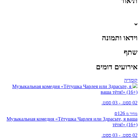
תיאור
וידאו ותמונה
שתף
אירועים דומים
קומדיה
Музыкальная комедия «Тётушка Чарлея или Здрасьте, я
ваша тётя!» (16+)
02 ספט. - 03 ספט.
₪126
מחיר מ
Музыкальная комедия «Тётушка Чарлея или Здрасьте, я ваша
тётя!» (16+)
02 ספט. - 03 ספט.