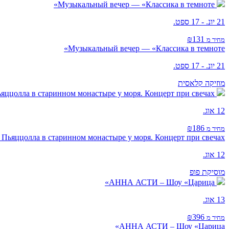
Музыкальный вечер — «Классика в темноте»
21 יונ. - 17 ספט.
₪131
מחיר מ
Музыкальный вечер — «Классика в темноте»
21 יונ. - 17 ספט.
מוזיקה קלאסית
яццолла в старинном монастыре у моря. Концерт при свечах
12 אוג.
₪186
מחיר מ
Пьяццолла в старинном монастыре у моря. Концерт при свечах
12 אוג.
מוסיקת פופ
АННА АСТИ – Шоу «Царица»
13 אוג.
₪396
מחיר מ
АННА АСТИ – Шоу «Царица»