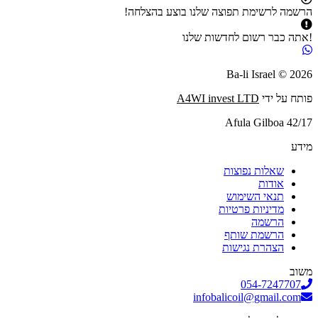
הרשמה לרשימת תפוצה שלנו בוצע בהצלחה!
!אתה כבר רשום לחדשות שלנו
2026 © Ba-li Israel
פותח על ידי
A4WI invest LTD
Afula Gilboa 42/17
מידע
שאלות נפוצות
אודות
תנאי השימוש
מדיניות פרטיות
הרשמה
הרשמת שותף
הצהרת נגישות
משוב
054-7247707
infobalicoil@gmail.com