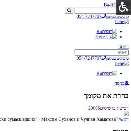
054-7247707
כרטיסים בטלפון
he
Ru
He
כניסה
054-7247707
כרטיסים בטלפון
he
Ru
כניסה
בחרת את מקומך
רכישת כרטיסים
2000$
ראשי
"Записки сумасшедших" - Максим Суханов и Чулпан Хаматова