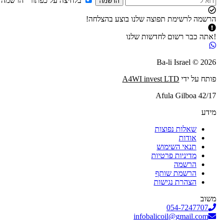
בלחיצה על כפתור "הרשמה"
הרשמה
הרשמה לרשימת תפוצה שלנו בוצע בהצלחה!
!אתה כבר רשום לחדשות שלנו
2026 © Ba-li Israel
פותח על ידי
A4WI invest LTD
Afula Gilboa 42/17
מידע
שאלות נפוצות
אודות
תנאי השימוש
מדיניות פרטיות
הרשמה
הרשמת שותף
הצהרת נגישות
משוב
054-7247707
infobalicoil@gmail.com