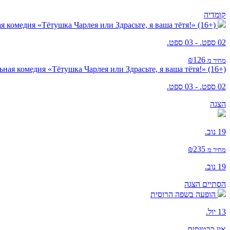
קומדיה
 комедия «Тётушка Чарлея или Здрасьте, я ваша тётя!» (16+)
02 ספט. - 03 ספט.
₪126
מחיר מ
ная комедия «Тётушка Чарлея или Здрасьте, я ваша тётя!» (16+)
02 ספט. - 03 ספט.
הצגה
19 נוב.
₪235
מחיר מ
19 נוב.
הסתיים
הצגה
הופעה בשפה הרוסית
13 יול.
אין כרטיסים