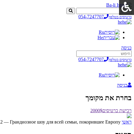
054-7247707
כרטיסים בטלפון
he
Ru
He
כניסה
054-7247707
כרטיסים בטלפון
he
Ru
כניסה
בחרת את מקומך
רכישת כרטיסים
2000$
ראשי
&2 — Грандиозное шоу для всей семьи, покорившее Европу