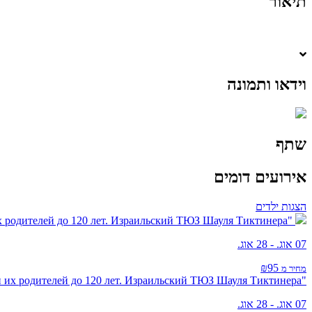
תיאור
וידאו ותמונה
שתף
אירועים דומים
הצגות ילדים
"Три поросёнка " музыкальный спектакль для детей от 3-х лет и их родителей до 120 лет. Израильский ТЮЗ Шауля Тиктинера.
07 אוג. - 28 אוג.
₪95
מחיר מ
"Три поросёнка " музыкальный спектакль для детей от 3-х лет и их родителей до 120 лет. Израильский ТЮЗ Шауля Тиктинера.
07 אוג. - 28 אוג.