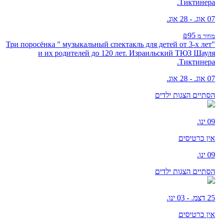
Тиктинера.
07 אוג. - 28 אוג.
₪95
מחיר מ
"Три поросёнка " музыкальный спектакль для детей от 3-х лет
и их родителей до 120 лет. Израильский ТЮЗ Шауля
Тиктинера.
07 אוג. - 28 אוג.
הסתיים
הצגות ילדים
09 ינו.
אין כרטיסים
09 ינו.
הסתיים
הצגות ילדים
25 דצמ. - 03 ינו.
אין כרטיסים