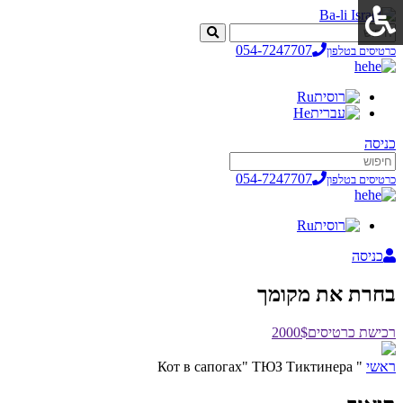
054-7247707
כרטיסים בטלפון
he
Ru
He
כניסה
054-7247707
כרטיסים בטלפון
he
Ru
כניסה
בחרת את מקומך
רכישת כרטיסים
2000$
ראשי
" Кот в сапогах" ТЮЗ Тиктинера