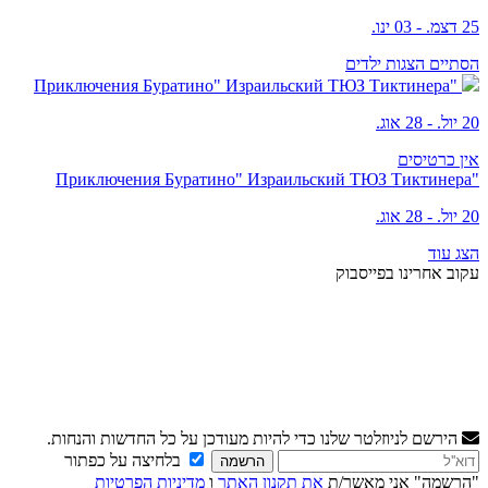
25 דצמ. - 03 ינו.
הסתיים
הצגות ילדים
"Приключения Буратино" Израильский ТЮЗ Тиктинера
20 יול. - 28 אוג.
אין כרטיסים
"Приключения Буратино" Израильский ТЮЗ Тиктинера
20 יול. - 28 אוג.
הצג עוד
עקוב אחרינו בפייסבוק
הירשם לניוזלטר שלנו כדי להיות מעודכן על כל החדשות והנחות.
בלחיצה על כפתור
הרשמה
"הרשמה" אני מאשר/ת
את תקנון האתר
ו
מדיניות הפרטיות