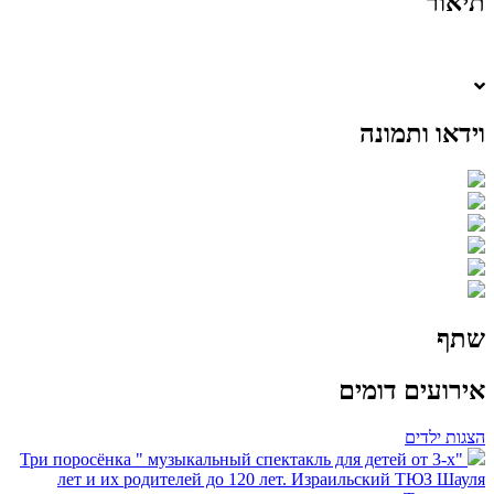
תיאור
וידאו ותמונה
שתף
אירועים דומים
הצגות ילדים
"Три поросёнка " музыкальный спектакль для детей от 3-х
лет и их родителей до 120 лет. Израильский ТЮЗ Шауля