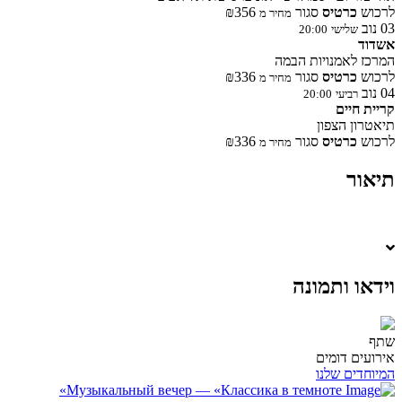
לרכוש
כרטיס
סגור
₪356
מחיר מ
03
נוב
שלישי
20:00
אשדוד
המרכז לאמנויות הבמה
לרכוש
כרטיס
סגור
₪336
מחיר מ
04
נוב
רביעי
20:00
קריית חיים
תיאטרון הצפון
לרכוש
כרטיס
סגור
₪336
מחיר מ
תיאור
וידאו ותמונה
שתף
אירועים דומים
המיוחדים שלנו
Музыкальный вечер — «Классика в темноте»