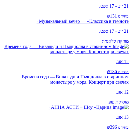
21 יונ. - 17 ספט.
₪131
מחיר מ
Музыкальный вечер — «Классика в темноте»
21 יונ. - 17 ספט.
מוזיקה קלאסית
Времена года — Вивальди и Пьяццолла в старинном
монастыре у моря. Концерт при свечах
12 אוג.
₪186
מחיר מ
Времена года — Вивальди и Пьяццолла в старинном
монастыре у моря. Концерт при свечах
12 אוג.
מוסיקת פופ
АННА АСТИ – Шоу «Царица»
13 אוג.
₪396
מחיר מ