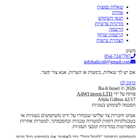
שאלות נפוצות
אודות
תנאי השימוש
מדיניות פרטיות
הרשמה
הרשמת שותף
הצהרת נגישות
משוב
054-7247707
infobalicoil@gmail.com
אם יש לך שאלות, בקשות או הערות, אנא צור קשר.
כתוב לנו
2026 © Ba-li Israel
פותח על ידי
A4WI invest LTD
Afula Gilboa 42/17
הסכמה לשימוש בעוגיות
אנחנו וחברות צד שלישי שנבחרו על ידינו משתמשים בעוגיות או
בטכנולוגיות דומות למטרות טכניות ובהסכמתך, למטרות אחרות
המפורטות במדיניות קובצי העוגיות.
השתמשו בכפתור "לקבל הכל" כדי לאפשר את השימוש בכל קבצי