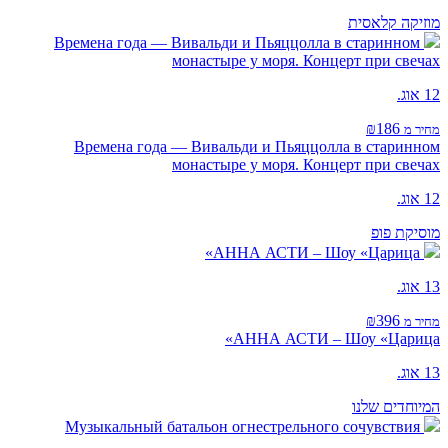
מוזיקה קלאסית
Времена года — Вивальди и Пьяццолла в старинном
монастыре у моря. Концерт при свечах
12 אוג.
₪186
מחיר מ
Времена года — Вивальди и Пьяццолла в старинном
монастыре у моря. Концерт при свечах
12 אוג.
מוסיקת פופ
АННА АСТИ – Шоу «Царица»
13 אוג.
₪396
מחיר מ
АННА АСТИ – Шоу «Царица»
13 אוג.
המיוחדים שלנו
Музыкальный батальон огнестрельного сочувствия