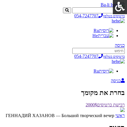
054-7247707
כרטיסים בטלפון
he
Ru
He
כניסה
054-7247707
כרטיסים בטלפון
he
Ru
כניסה
בחרת את מקומך
רכישת כרטיסים
2000$
ראשי
ГЕННАДИЙ ХАЗАНОВ — Большой творческий вечер