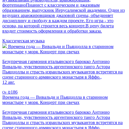
фортепианоПианист с классическим и джазовым
образованием, выпускник Иерусалимской академии. Один из
ведущих аранжировщиков джазовой сцены, объединяет
дисциплину и свободу в каждом проекте. Его игра - это
основа, на которой строится весь концерт.В цену билета
входит стоимость оформления и обработки заказа.
Классическая музыка
Времена года — Вивальди и Пьяццолла в старинном
монастыре у моря. Концерт при свечах
Безупречная гармония итальянского барокко Антонио
Вивальди, чувственность аргентинского танго Астора
Пьяццоллы и страсть израильских музыкантов встретятся на
сцене старинного армянского монастыря в Яффо.,
12 авг.
₪186
От
Времена года — Вивальди и Пьяццолла в старинном
монастыре у моря. Концерт при свечах
Безупречная гармония итальянского барокко Антонио
Вивальди, чувственность аргентинского танго Астора
Пьяццоллы и страсть израильских музыкантов встретятся на
сцене старинного армянского монастыря в Яффо.