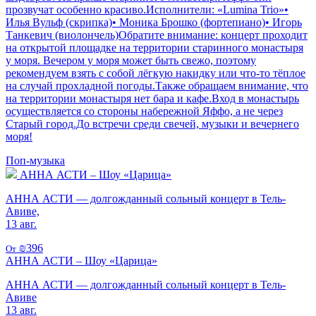
прозвучат особенно красиво.Исполнители: «Lumina Trio»•
Илья Вульф (скрипка)• Моника Брошко (фортепиано)• Игорь
Танкевич (виолончель)Обратите внимание: концерт проходит
на открытой площадке на территории старинного монастыря
у моря. Вечером у моря может быть свежо, поэтому
рекомендуем взять с собой лёгкую накидку или что-то тёплое
на случай прохладной погоды.Также обращаем внимание, что
на территории монастыря нет бара и кафе.Вход в монастырь
осуществляется со стороны набережной Яффо, а не через
Старый город.До встречи среди свечей, музыки и вечернего
моря!
Поп-музыка
АННА АСТИ – Шоу «Царица»
АННА АСТИ — долгожданный сольный концерт в Тель-
Авиве,
13 авг.
₪396
От
АННА АСТИ – Шоу «Царица»
АННА АСТИ — долгожданный сольный концерт в Тель-
Авиве
13 авг.