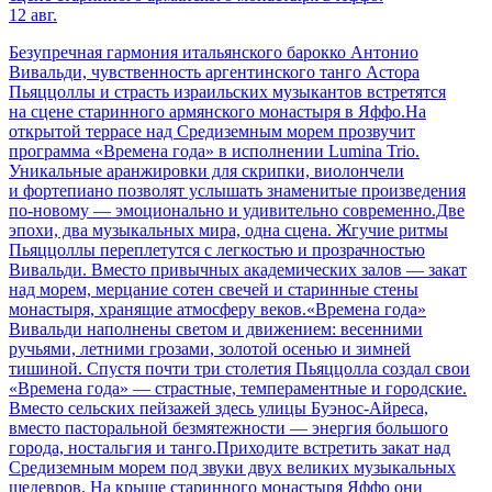
12 авг.
Безупречная гармония итальянского барокко Антонио
Вивальди, чувственность аргентинского танго Астора
Пьяццоллы и страсть израильских музыкантов встретятся
на сцене старинного армянского монастыря в Яффо.На
открытой террасе над Средиземным морем прозвучит
программа «Времена года» в исполнении Lumina Trio.
Уникальные аранжировки для скрипки, виолончели
и фортепиано позволят услышать знаменитые произведения
по-новому — эмоционально и удивительно современно.Две
эпохи, два музыкальных мира, одна сцена. Жгучие ритмы
Пьяццоллы переплетутся с легкостью и прозрачностью
Вивальди. Вместо привычных академических залов — закат
над морем, мерцание сотен свечей и старинные стены
монастыря, хранящие атмосферу веков.«Времена года»
Вивальди наполнены светом и движением: весенними
ручьями, летними грозами, золотой осенью и зимней
тишиной. Спустя почти три столетия Пьяццолла создал свои
«Времена года» — страстные, темпераментные и городские.
Вместо сельских пейзажей здесь улицы Буэнос-Айреса,
вместо пасторальной безмятежности — энергия большого
города, ностальгия и танго.Приходите встретить закат над
Средиземным морем под звуки двух великих музыкальных
шедевров. На крыше старинного монастыря Яффо они