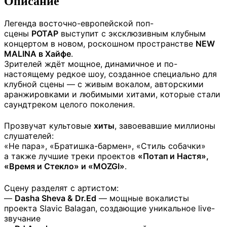
Описание
Легенда восточно-европейской поп-
сцены
POTAP
выступит с эксклюзивным клубным
концертом в новом, роскошном пространстве
NEW
MALINA в Хайфе
.
Зрителей ждёт мощное, динамичное и по-
настоящему редкое шоу, созданное специально для
клубной сцены — с живым вокалом, авторскими
аранжировками и любимыми хитами, которые стали
саундтреком целого поколения.
Прозвучат культовые
хиты
, завоевавшие миллионы
слушателей:
«Не пара», «Братишка-бармен», «Стиль собачки»
а также лучшие треки проектов
«Потап и Настя»,
«Время и Стекло» и «MOZGI»
.
Сцену разделят с артистом:
—
Dasha Sheva & Dr.Ed
— мощные вокалисты
проекта Slavic Balagan, создающие уникальное live-
звучание