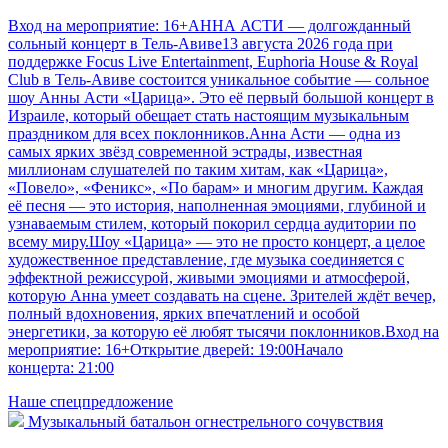
Вход на мероприятие: 16+АННА АСТИ — долгожданный
сольный концерт в Тель-Авиве13 августа 2026 года при
поддержке Focus Live Entertainment, Euphoria House & Royal
Club в Тель-Авиве состоится уникальное событие — сольное
шоу Анны Асти «Царица». Это её первый большой концерт в
Израиле, который обещает стать настоящим музыкальным
праздником для всех поклонников.Анна Асти — одна из
самых ярких звёзд современной эстрады, известная
миллионам слушателей по таким хитам, как «Царица»,
«Повело», «Феникс», «По барам» и многим другим. Каждая
её песня — это история, наполненная эмоциями, глубиной и
узнаваемым стилем, который покорил сердца аудитории по
всему миру.Шоу «Царица» — это не просто концерт, а целое
художественное представление, где музыка соединяется с
эффектной режиссурой, живыми эмоциями и атмосферой,
которую Анна умеет создавать на сцене. Зрителей ждёт вечер,
полный вдохновения, ярких впечатлений и особой
энергетики, за которую её любят тысячи поклонников.Вход на
мероприятие: 16+Открытие дверей: 19:00Начало
концерта: 21:00
Наше спецпредложение
Музыкальный батальон огнестрельного сочувствия