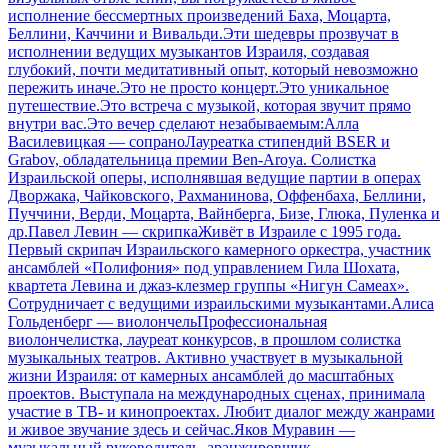
исполнение бессмертных произведений Баха, Моцарта,
Беллини, Каччини и Вивальди.Эти шедевры прозвучат в
исполнении ведущих музыкантов Израиля, создавая
глубокий, почти медитативный опыт, который невозможно
пережить иначе.Это не просто концерт.Это уникальное
путешествие.Это встреча с музыкой, которая звучит прямо
внутри вас.Это вечер сделают незабываемым:Алла
Василевицкая — сопраноЛауреатка стипендий BSER и
Grabov, обладательница премии Ben-Aroya. Солистка
Израильской оперы, исполнявшая ведущие партии в операх
Дворжака, Чайковского, Рахманинова, Оффенбаха, Беллини,
Пуччини, Верди, Моцарта, Вайнберга, Бизе, Глюка, Пуленка и
др.Павел Левин — скрипкаЖивёт в Израиле с 1995 года.
Первый скрипач Израильского камерного оркестра, участник
ансамблей «Полифония» под управлением Гила Шохата,
квартета Левина и джаз-клезмер группы «Нигун Самеах».
Сотрудничает с ведущими израильскими музыкантами.Алиса
Гольденберг — виолончельПрофессиональная
виолончелистка, лауреат конкурсов, в прошлом солистка
музыкальных театров. Активно участвует в музыкальной
жизни Израиля: от камерных ансамблей до масштабных
проектов. Выступала на международных сценах, принимала
участие в ТВ- и кинопроектах. Любит диалог между жанрами
и живое звучание здесь и сейчас.Яков Муравин —
музыкальный руководитель, аранжировщик,