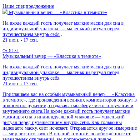
Наше спецпредложение
Музыкальный вечер — «Классика в темноте»
На входе каждый гость получает мягкие маски для сна в
индивидуальной упаковке — маленький ритуал перед
путешествием внутрь себя.,
21 июн. - 17 сен.
₪131
От
Музыкальный вечер — «Классика в темноте»
На входе каждый гость получает мягкие маски для сна в
индивидуальной упаковке — маленький ритуал перед
путешествием внутрь себя.
21 июн. - 17 сен.
Приглашаем вас на особый музыкальный вечер — «Классика
в темноте», где произведения великих композиторов оживут в
полном погружении, создавая атмосферу чистого звучания и
внутреннего света.На входе каждый гость получает мягкие
маски для сна в индивидуальной упаковке — маленький
ритуал перед путешествием внутрь себя. Как только вы
надеваете маску, свет исчезает. Открывается другое измерение
— мир чистого звука.В полной темноте, освобождённые от
визуальных отвлечений, вы погружаетесь в живое