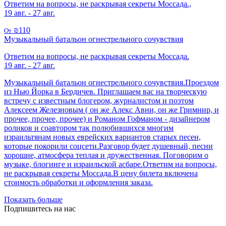
Ответим на вопросы, не раскрывая секреты Моссада.,
19 авг. - 27 авг.
₪110
От
Музыкальный батальон огнестрельного сочувствия
Ответим на вопросы, не раскрывая секреты Моссада.
19 авг. - 27 авг.
Музыкальный батальон огнестрельного сочувствия.Проездом
из Нью Йорка в Бердичев. Приглашаем вас на творческую
встречу с известным блогером, журналистом и поэтом
Алексеем Железновым ( он же Алекс Авни, он же Гримнир, и
прочее, прочее, прочее) и Романом Гофманом - дизайнером
роликов и соавтором так полюбившихся многим
израильтянам новых еврейских вариантов старых песен,
которые покорили соцсети.Разговор будет душевный, песни
хорошие, атмосфера теплая и дружественная. Поговорим о
музыке, блогинге и израильской асбаре.Ответим на вопросы,
не раскрывая секреты Моссада.В цену билета включена
стоимость обработки и оформления заказа.
Показать больше
Подпишитесь на нас