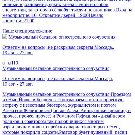
полный вдохновения, ярких впечатлений и особой
энергетики, за которую её любят тысячи поклонников.Вход на
мероприятие: 16+Открытие дверей: 19:00Начало
концерта: 21:00
Наше спецпредложение
Музыкальный батальон огнестрельного сочувствия
Ответим на вопросы, не раскрывая секреты Моссада.,
19 авг. - 27 авг.
₪110
От
Музыкальный батальон огнестрельного сочувствия
Ответим на вопросы, не раскрывая секреты Моссада.
19 авг. - 27 авг.
Музыкальный батальон огнестрельного сочувствия.Проездом
из Нью Йорка в Бердичев. Приглашаем вас на творческую
встречу с известным блогером, журналистом и поэтом
Алексеем Железновым ( он же Алекс Авни, он же Гримнир, и
прочее, прочее, прочее) и Романом Гофманом - дизайнером
роликов и соавтором так полюбившихся многим
израильтянам новых еврейских вариантов старых песен,
которые покорили соцсети.Разговор будет душевный, песни