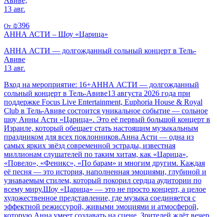
Авиве,
13 авг.
₪396
От
АННА АСТИ – Шоу «Царица»
АННА АСТИ — долгожданный сольный концерт в Тель-
Авиве
13 авг.
Вход на мероприятие: 16+АННА АСТИ — долгожданный
сольный концерт в Тель-Авиве13 августа 2026 года при
поддержке Focus Live Entertainment, Euphoria House & Royal
Club в Тель-Авиве состоится уникальное событие — сольное
шоу Анны Асти «Царица». Это её первый большой концерт в
Израиле, который обещает стать настоящим музыкальным
праздником для всех поклонников.Анна Асти — одна из
самых ярких звёзд современной эстрады, известная
миллионам слушателей по таким хитам, как «Царица»,
«Повело», «Феникс», «По барам» и многим другим. Каждая
её песня — это история, наполненная эмоциями, глубиной и
узнаваемым стилем, который покорил сердца аудитории по
всему миру.Шоу «Царица» — это не просто концерт, а целое
художественное представление, где музыка соединяется с
эффектной режиссурой, живыми эмоциями и атмосферой,
которую Анна умеет создавать на сцене. Зрителей ждёт вечер,