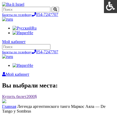
054-7247707
Билеты по телефону
ru
Ru
He
Мой кабинет
054-7247707
Билеты по телефону
ru
He
Мой кабинет
Вы выбрали места:
Купить билет
2000$
Главная
Легенда аргентинского танго Маркос Аяла — De
Tango y Sombras