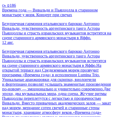
₪186
От
Времена года — Вивальди и Пьяццолла в старинном
монастыре у моря. Концерт при свечах
Безупречная гармония итальянского барокко Антонио
Вивальди, чувственность аргентинского танго Астора
Пьяццоллы и страсть израильских музыкантов встретятся на
сцене старинного армянского монастыря в Яффо.
12 авг.
Безупречная гармония итальянского барокко Антонио
Вивальди, чувственность аргентинского танго Астора
Пьяццоллы и страсть израильских музыкантов встретятся
на сцене старинного армянского монастыря в Яффо.На
открытой террасе над Средиземным морем прозвучит
программа «Времена года» в исполнении Lumina Trio.
Уникальные аранжировки для скрипки, виолончели
и фортепиано позволят услышать знаменитые произведения
по-новому — эмоционально и удивительно современно.Две
эпохи, два музыкальных мира, одна сцена. Жгучие ритмы
Пьяццоллы переплетутся с легкостью и прозрачностью
Вивальди. Вместо привычных академических залов — закат
над морем, мерцание сотен свечей и старинные стены
монастыря, хранящие атмосферу веков.«Времена года»