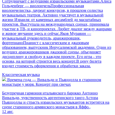
Сотрудничает с ведущими израильскими музыкантами.Алиса
Гольденберг — виолончельПрофессиональная
виолончелистка, лауреат конкурсов, в прошлом солистка
музыкальных театров. Активно участвует в музыкальной
жизни Израиля: от камерных ансамблей до масштабных
проектов. Выступала на международных сценах, принимала
участие в ТВ- и кинопроектах. Любит диалог между жанрами
и живое звучание здесь и сейчас.Яков Муравин —
музыкальный руководитель, аранжировщик,
фортепианоПианист с классическим и джазовым
образованием, выпускник Иерусалимской академии. Один из
ведущих аранжировщиков джазовой сцены, объединяет
дисциплину и свободу в каждом проекте. Его игра - это
основа, на которой строится весь концерт.В цену билета
входит стоимость оформления и обработки заказа.
Классическая музыка
Времена года — Вивальди и Пьяццолла в старинном
монастыре у моря. Концерт при свечах
Безупречная гармония итальянского барокко Антонио
Вивальди, чувственность аргентинского танго Астора
Пьяццоллы и страсть израильских музыкантов встретятся на
сцене старинного армянского монастыря в Яффо.,
12 авг.