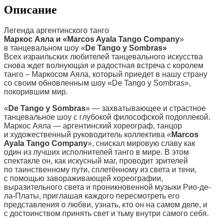
Описание
Легенда аргентинского танго
Маркос Аяла и «Marcos Ayala Tango Company
»
в танцевальном шоу «
De Tango y Sombras»
Всех израильских любителей танцевального искусства
снова ждет волнующая и радостная встреча с королем
танго – Маркосом Аяла, который приедет в нашу страну
со своим обновленным шоу «De Tango y Sombras»,
покорившим мир.
«
De Tango y Sombras
» — захватывающее и страстное
танцевальное шоу с глубокой философской подоплекой.
Маркос Аяла — аргентинский хореограф, танцор
и художественный руководитель коллектива «
Marcos
Ayala Tango Company
», снискал мировую славу как
один из лучших исполнителей танго в мире. В этом
спектакле он, как искусный маг, проводит зрителей
по таинственному пути, сплетённому из света и тени,
с помощью завораживающей хореографии,
выразительного света и проникновенной музыки Рио-де-
ла-Платы, приглашая каждого пересмотреть его
представления о любви, узнать, кто он на самом деле, и
с достоинством принять свет и тьму внутри самого себя.