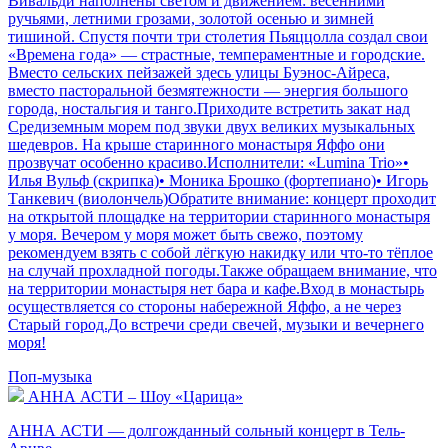
Вивальди наполнены светом и движением: весенними
ручьями, летними грозами, золотой осенью и зимней
тишиной. Спустя почти три столетия Пьяццолла создал свои
«Времена года» — страстные, темпераментные и городские.
Вместо сельских пейзажей здесь улицы Буэнос-Айреса,
вместо пасторальной безмятежности — энергия большого
города, ностальгия и танго.Приходите встретить закат над
Средиземным морем под звуки двух великих музыкальных
шедевров. На крыше старинного монастыря Яффо они
прозвучат особенно красиво.Исполнители: «Lumina Trio»•
Илья Вульф (скрипка)• Моника Брошко (фортепиано)• Игорь
Танкевич (виолончель)Обратите внимание: концерт проходит
на открытой площадке на территории старинного монастыря
у моря. Вечером у моря может быть свежо, поэтому
рекомендуем взять с собой лёгкую накидку или что-то тёплое
на случай прохладной погоды.Также обращаем внимание, что
на территории монастыря нет бара и кафе.Вход в монастырь
осуществляется со стороны набережной Яффо, а не через
Старый город.До встречи среди свечей, музыки и вечернего
моря!
Поп-музыка
АННА АСТИ – Шоу «Царица»
АННА АСТИ — долгожданный сольный концерт в Тель-