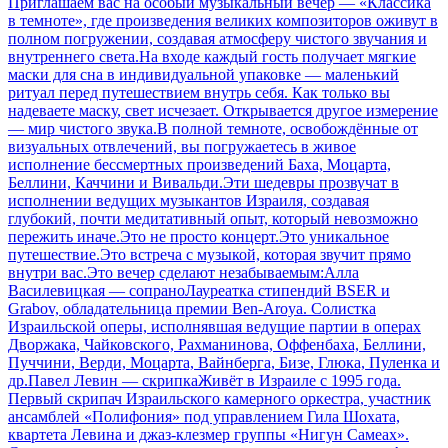
Приглашаем вас на особый музыкальный вечер — «Классика
в темноте», где произведения великих композиторов оживут в
полном погружении, создавая атмосферу чистого звучания и
внутреннего света.На входе каждый гость получает мягкие
маски для сна в индивидуальной упаковке — маленький
ритуал перед путешествием внутрь себя. Как только вы
надеваете маску, свет исчезает. Открывается другое измерение
— мир чистого звука.В полной темноте, освобождённые от
визуальных отвлечений, вы погружаетесь в живое
исполнение бессмертных произведений Баха, Моцарта,
Беллини, Каччини и Вивальди.Эти шедевры прозвучат в
исполнении ведущих музыкантов Израиля, создавая
глубокий, почти медитативный опыт, который невозможно
пережить иначе.Это не просто концерт.Это уникальное
путешествие.Это встреча с музыкой, которая звучит прямо
внутри вас.Это вечер сделают незабываемым:Алла
Василевицкая — сопраноЛауреатка стипендий BSER и
Grabov, обладательница премии Ben-Aroya. Солистка
Израильской оперы, исполнявшая ведущие партии в операх
Дворжака, Чайковского, Рахманинова, Оффенбаха, Беллини,
Пуччини, Верди, Моцарта, Вайнберга, Бизе, Глюка, Пуленка и
др.Павел Левин — скрипкаЖивёт в Израиле с 1995 года.
Первый скрипач Израильского камерного оркестра, участник
ансамблей «Полифония» под управлением Гила Шохата,
квартета Левина и джаз-клезмер группы «Нигун Самеах».