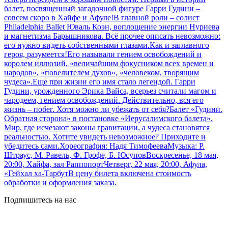
балет, посвященный загадочной фигуре Гарри Гудини –
совсем скоро в Хайфе и Афуле!В главной роли – солист
Philadelphia Ballet Юваль Коэн, воплощение энергии Нуриева
и магнетизма Барышникова. Всё прочее описать невозможно:
его нужно видеть собственными глазами.Как и заглавного
героя, разумеется!Его называли гением освобождений и
королем иллюзий, «величайшим фокусником всех времен и
народов», «повелителем духов», «человеком, творящим
чудеса».Еще при жизни его имя стало легендой. Гарри
Гудини, урожденного Эрика Вайса, всерьез считали магом и
чародеем, гением освобождений. Действительно, вся его
жизнь – побег. Хотя можно ли убежать от себя?Балет «Гудини.
Обратная сторона» в постановке «Иерусалимского балета».
Мир, где исчезают законы гравитации, а чудеса становятся
реальностью. Хотите увидеть невозможное? Приходите и
убедитесь сами.Хореография: Надя ТимофееваМузыка: Р.
Штраус, М. Равель, Ф. Грофе, Б. ЮсуповВоскресенье, 18 мая,
20:00, Хайфа, зал РаппопортЧетверг, 22 мая, 20:00, Афула,
«Гейхал ха-ТарбутВ цену билета включена стоимость
обработки и оформления заказа.
Подпишитесь на нас