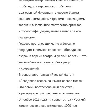
не каждый театр решается его поставить. И,
чтобы чудо свершилось, чтобы этот
драгоценный бриллиант мирового балета
заиграл всеми своими гранями – необходимы
талант и высочайшее мастерство артистов
и хореографа, дерзнувшего взяться за его
постановку.
Гордеев-постановщик чутко и бережно
подходит к великой классике. «Лебединое
озеро» в версии театра «Русский балет» – это
масштабная постановка, без купюр
и сокращений.
В репертуаре театра «Русский балет»
«Лебединое озеро» занимает особое место.
Это самый востребованный спектакль
в репертуаре прославленного коллектива.
В ноябре 2012 года на сцене театра «Русский
балет» состоялось юбилейное 1000-ное