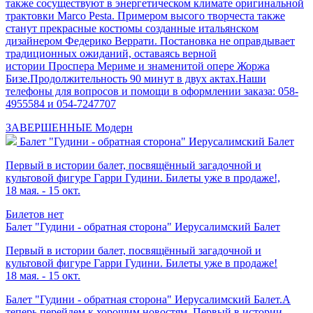
также сосуществуют в энергетическом климате оригинальной
трактовки Marco Pesta. Примером высого творчеста также
станут прекрасные костюмы созданные итальянском
дизайнером Федерико Веррати. Постановка не оправдывает
традиционных ожиданий, оставаясь верной
истории Проспера Мериме и знаменитой опере Жоржа
Бизе.Продолжительность 90 минут в двух актах.Наши
телефоны для вопросов и помощи в оформлении заказа: 058-
4955584 и 054-7247707
ЗАВЕРШЕННЫЕ
Модерн
Балет "Гудини - обратная сторона" Иерусалимский Балет
Первый в истории балет, посвящённый загадочной и
культовой фигуре Гарри Гудини. Билеты уже в продаже!,
18 мая. - 15 окт.
Билетов нет
Балет "Гудини - обратная сторона" Иерусалимский Балет
Первый в истории балет, посвящённый загадочной и
культовой фигуре Гарри Гудини. Билеты уже в продаже!
18 мая. - 15 окт.
Балет "Гудини - обратная сторона" Иерусалимский Балет.А
теперь перейдем к хорошим новостям. Первый в истории