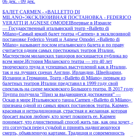
06 дек. - 09 дек.
БАЛЕТ CARMEN - «BALLETTO DI
MILANO»ЭКСКЛЮЗИВНАЯ ПОСТАНОВКА - FEDERICO
VERATTI И​ AGNESE OMODEIВпервые в Израиле
— Государственный итальянский театр «Balletto di
Milano»Самый​ яркий балет театра «Carmen» в эксклюзивной
постановке Federico Veratti и​ Agnese Omodei .​«Balletto di​
Milano»​ называют послом итальянского балета и по праву
считается одним самых престижных театров Италии.
Мастерством миланских танцоров восхищается публика во
всем мире.История Миланского театра —​ это 40​ лет
творческого труда и успешных выступлений как в Италии,
так и на лучших сценах Англии, Ирландии, Швейцарии,
Испании и Германии. Театр «Balletto di​ Milano» первым из
балетных театров Италии представил в 1999 году свой
спектакль на сцене московского Большого театра. В 2017 году
Труппа получила “Приз за выдающиеся достижения” —
Оскар в мире Итальянского танца.​Carmen «Balletto di​ Milano»​ ​
признана одной из самых ярких​ постановок театра. Кармен,
красивая и нетрадиционная, страстная и желанная, которая
бросает вызов любому, кто хочет покорить ее. Кармен
понимает, что единственный способ жить так, как она хочет, -
это согнуться перед судьбой и принять надвигающуюся
смерть, объявленную картами. Традиция и современность