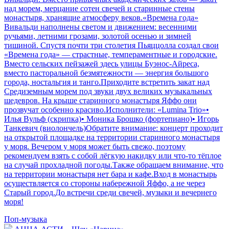
над морем, мерцание сотен свечей и старинные стены
монастыря, хранящие атмосферу веков.«Времена года»
Вивальди наполнены светом и движением: весенними
ручьями, летними грозами, золотой осенью и зимней
тишиной. Спустя почти три столетия Пьяццолла создал свои
«Времена года» — страстные, темпераментные и городские.
Вместо сельских пейзажей здесь улицы Буэнос-Айреса,
вместо пасторальной безмятежности — энергия большого
города, ностальгия и танго.Приходите встретить закат над
Средиземным морем под звуки двух великих музыкальных
шедевров. На крыше старинного монастыря Яффо они
прозвучат особенно красиво.Исполнители: «Lumina Trio»•
Илья Вульф (скрипка)• Моника Брошко (фортепиано)• Игорь
Танкевич (виолончель)Обратите внимание: концерт проходит
на открытой площадке на территории старинного монастыря
у моря. Вечером у моря может быть свежо, поэтому
рекомендуем взять с собой лёгкую накидку или что-то тёплое
на случай прохладной погоды.Также обращаем внимание, что
на территории монастыря нет бара и кафе.Вход в монастырь
осуществляется со стороны набережной Яффо, а не через
Старый город.До встречи среди свечей, музыки и вечернего
моря!
Поп-музыка