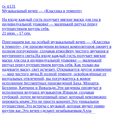
₪131
От
Музыкальный вечер — «Классика в темноте»
На входе каждый гость получает мягкие маски для сна в
индивидуальной упаковке — маленький ритуал перед
путешествием внутрь себя.
21 июн. - 17 сен.
Приглашаем вас на особый музыкальный вечер — «Классика
в темноте», где произведения великих композиторов оживут в
полном погружении, создавая атмосферу чистого звучания и
внутреннего света.На входе каждый гость получает мягкие
маски для сна в индивидуальной упаковке — маленький
ритуал перед путешествием внутрь себя. Как только вы
надеваете маску, свет исчезает. Открывается другое измерение
— мир чистого звука.В полной темноте, освобождённые от
визуальных отвлечений, вы погружаетесь в живое
исполнение бессмертных произведений Баха, Моцарта,
Беллини, Каччини и Вивальди.Эти шедевры прозвучат в
исполнении ведущих музыкантов Израиля, создавая
глубокий, почти медитативный опыт, который невозможно
пережить иначе.Это не просто концерт.Это уникальное
путешествие.Это встреча с музыкой, которая звучит прямо
внутри вас.Это вечер сделают незабываемым:Алла