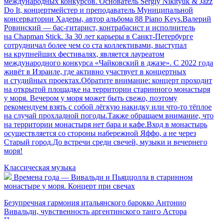
международных конкурсов. Основатель Sergiy Nikityuk & Jazz
Do It, концертмейстер и преподаватель Муниципальной
консерватории Хадеры, автор альбома 88 Piano Keys.Валерий
Ровинский — бас-гитарист, контрабасист и исполнитель
на Chapman Stick. За 30 лет карьеры в Санкт-Петербурге
сотрудничал более чем со ста коллективами, выступал
на крупнейших фестивалях, является лауреатом
международного конкурса «Чайковский в джазе». С 2022 года
живёт в Израиле, где активно участвует в концертных
и студийных проектах.Обратите внимание: концерт проходит
на открытой площадке на территории старинного монастыря
у моря. Вечером у моря может быть свежо, поэтому
рекомендуем взять с собой лёгкую накидку или что-то тёплое
на случай прохладной погоды.Также обращаем внимание, что
на территории монастыря нет бара и кафе.Вход в монастырь
осуществляется со стороны набережной Яффо, а не через
Старый город.До встречи среди свечей, музыки и вечернего
моря!
Классическая музыка
Времена года — Вивальди и Пьяццолла в старинном
монастыре у моря. Концерт при свечах
Безупречная гармония итальянского барокко Антонио
Вивальди, чувственность аргентинского танго Астора