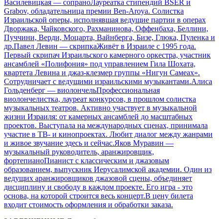
Василевицкая — сопраноЛауреатка стипендий BSER и
Grabov, обладательница премии Ben-Aroya. Солистка
Израильской оперы, исполнявшая ведущие партии в операх
Дворжака, Чайковского, Рахманинова, Оффенбаха, Беллини,
Пуччини, Верди, Моцарта, Вайнберга, Бизе, Глюка, Пуленка и
др.Павел Левин — скрипкаЖивёт в Израиле с 1995 года.
Первый скрипач Израильского камерного оркестра, участник
ансамблей «Полифония» под управлением Гила Шохата,
квартета Левина и джаз-клезмер группы «Нигун Самеах».
Сотрудничает с ведущими израильскими музыкантами.Алиса
Гольденберг — виолончельПрофессиональная
виолончелистка, лауреат конкурсов, в прошлом солистка
музыкальных театров. Активно участвует в музыкальной
жизни Израиля: от камерных ансамблей до масштабных
проектов. Выступала на международных сценах, принимала
участие в ТВ- и кинопроектах. Любит диалог между жанрами
и живое звучание здесь и сейчас.Яков Муравин —
музыкальный руководитель, аранжировщик,
фортепианоПианист с классическим и джазовым
образованием, выпускник Иерусалимской академии. Один из
ведущих аранжировщиков джазовой сцены, объединяет
дисциплину и свободу в каждом проекте. Его игра - это
основа, на которой строится весь концерт.В цену билета
входит стоимость оформления и обработки заказа.