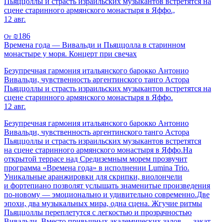
Пьяццоллы и страсть израильских музыкантов встретятся на
сцене старинного армянского монастыря в Яффо.,
12 авг.
₪186
От
Времена года — Вивальди и Пьяццолла в старинном
монастыре у моря. Концерт при свечах
Безупречная гармония итальянского барокко Антонио
Вивальди, чувственность аргентинского танго Астора
Пьяццоллы и страсть израильских музыкантов встретятся на
сцене старинного армянского монастыря в Яффо.
12 авг.
Безупречная гармония итальянского барокко Антонио
Вивальди, чувственность аргентинского танго Астора
Пьяццоллы и страсть израильских музыкантов встретятся
на сцене старинного армянского монастыря в Яффо.На
открытой террасе над Средиземным морем прозвучит
программа «Времена года» в исполнении Lumina Trio.
Уникальные аранжировки для скрипки, виолончели
и фортепиано позволят услышать знаменитые произведения
по-новому — эмоционально и удивительно современно.Две
эпохи, два музыкальных мира, одна сцена. Жгучие ритмы
Пьяццоллы переплетутся с легкостью и прозрачностью
Вивальди. Вместо привычных академических залов — закат