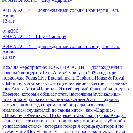
АННА АСТИ – Шоу «Царица»
АННА АСТИ — долгожданный сольный концерт в Тель-
Авиве,
13 авг.
₪396
От
АННА АСТИ – Шоу «Царица»
АННА АСТИ — долгожданный сольный концерт в Тель-
Авиве
13 авг.
Вход на мероприятие: 16+АННА АСТИ — долгожданный
сольный концерт в Тель-Авиве13 августа 2026 года при
поддержке Focus Live Entertainment, Euphoria House & Royal
Club в Тель-Авиве состоится уникальное событие — сольное
шоу Анны Асти «Царица». Это её первый большой концерт в
Израиле, который обещает стать настоящим музыкальным
праздником для всех поклонников.Анна Асти — одна из
самых ярких звёзд современной эстрады, известная
миллионам слушателей по таким хитам, как «Царица»,
«Повело», «Феникс», «По барам» и многим другим. Каждая
её песня — это история, наполненная эмоциями, глубиной и
узнаваемым стилем, который покорил сердца аудитории по
всему миру.Шоу «Царица» — это не просто концерт, а целое