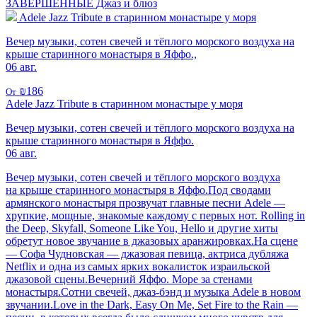
ЗАВЕРШЕННЫЕ
Джаз и блюз
Adele Jazz Tribute в старинном монастыре у моря
Вечер музыки, сотен свечей и тёплого морского воздуха на
крыше старинного монастыря в Яффо.,
06 авг.
₪186
От
Adele Jazz Tribute в старинном монастыре у моря
Вечер музыки, сотен свечей и тёплого морского воздуха на
крыше старинного монастыря в Яффо.
06 авг.
Вечер музыки, сотен свечей и тёплого морского воздуха
на крыше старинного монастыря в Яффо.Под сводами
армянского монастыря прозвучат главные песни Adele —
хрупкие, мощные, знакомые каждому с первых нот. Rolling in
the Deep, Skyfall, Someone Like You, Hello и другие хиты
обретут новое звучание в джазовых аранжировках.На сцене
— Софа Чудновская — джазовая певица, актриса дубляжа
Netflix и одна из самых ярких вокалисток израильской
джазовой сцены.Вечерний Яффо. Море за стенами
монастыря.Сотни свечей, джаз-бэнд и музыка Adele в новом
звучании.Love in the Dark, Easy On Me, Set Fire to the Rain —