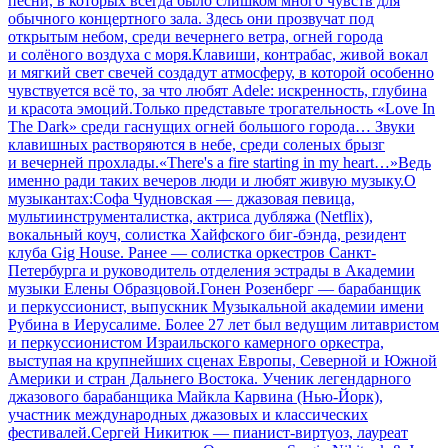
песни, в которых всегда было слишком много чувств для
обычного концертного зала. Здесь они прозвучат под
открытым небом, среди вечернего ветра, огней города
и солёного воздуха с моря.Клавиши, контрабас, живой вокал
и мягкий свет свечей создадут атмосферу, в которой особенно
чувствуется всё то, за что любят Adele: искренность, глубина
и красота эмоций.Только представьте трогательность «Love In
The Dark» среди гаснущих огней большого города… Звуки
клавишных растворяются в небе, среди соленых брызг
и вечерней прохлады.«There's a fire starting in my heart…»Ведь
именно ради таких вечеров люди и любят живую музыку.О
музыкантах:Софа Чудновская — джазовая певица,
мультиинструменталистка, актриса дубляжа (Netflix),
вокальный коуч, солистка Хайфского биг-бэнда, резидент
клуба Gig House. Ранее — солистка оркестров Санкт-
Петербурга и руководитель отделения эстрады в Академии
музыки Елены Образцовой.Гонен Розенберг — барабанщик
и перкуссионист, выпускник Музыкальной академии имени
Рубина в Иерусалиме. Более 27 лет был ведущим литавристом
и перкуссионистом Израильского камерного оркестра,
выступая на крупнейших сценах Европы, Северной и Южной
Америки и стран Дальнего Востока. Ученик легендарного
джазового барабанщика Майкла Карвина (Нью-Йорк),
участник международных джазовых и классических
фестивалей.Сергей Никитюк — пианист-виртуоз, лауреат