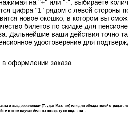
ажимая на "+" или "-", выбираете колич
тся цифра "1" рядом с левой стороны п
явится новое окошко, в котором вы смож
ичество билетов по скидке для пенсион
за. Дальнейшие ваши действия точно т
пенсионное удостоверение для подтверж
 в оформлении заказа
авка о выздоровлении» (Теудат Махлим) или для обладателей отрицательн
н и в этом случае билеты возврату не подлежат.