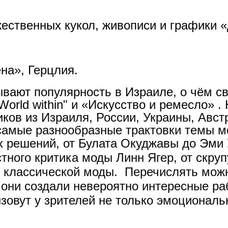
ественных кукол, живописи и графики «
ена», Герцлия.
вают популярность в Израиле, о чём с
 World within" и «Искусство и ремесло» 
иков из
Израиля, России, Украины, Авст
самые разнообразные трактовки темы мо
х решений, от Булата Окуджавы до
Эми 
стного критика моды Линн Ягер, от скру
 классической моды.
Перечислять можн
 они создали невероятно интересные р
ызовут у зрителей не только эмоциональ