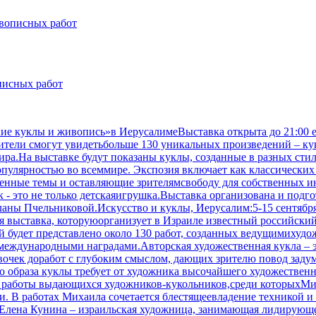
ивописных работ
писных работ
ские куклы и живопись»в ИерусалимеВыставка открыта до 21:00
зрители смогут увидетьбольше 130 уникальных произведений – 
а.На выставке будут показаны куклы, созданные в разных стил
пулярностью во всеммире. Экспозия включает как классических 
нные темы и оставляющие зрителямсвободу для собственных инт
 - это не только детскаяигрушка.Выставка организована и подг
ы Пчельниковой.Искусство и куклы, Иерусалим:5-15 сентября 2
ная выставка, которуюорганизует в Израиле известный российск
ней будет представлено около 130 работ, созданных ведущимиху
ждународными наградами.Авторская художественная кукла – эт
вочек доработ с глубоким смыслом, дающих зрителю повод зад
го образа куклы требует от художника высочайшего художествен
 работы выдающихся художников-кукольников,среди которыхМих
и. В работах Михаила сочетается блестящеевладение техникой и
.Елена Кунина – израильская художница, занимающая лидирующе