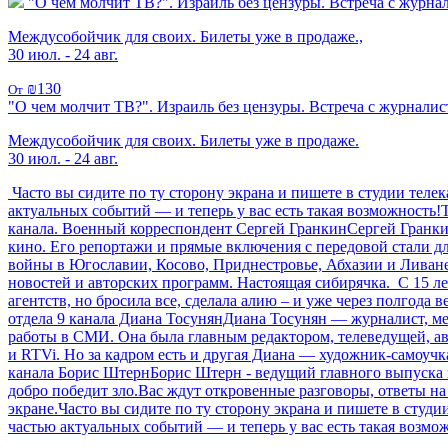
"О чем молчит ТВ?". Израиль без цензуры. Встреча с журнал
Междусобойчик для своих. Билеты уже в продаже.,
30 июл. - 24 авг.
₪130
От
"О чем молчит ТВ?". Израиль без цензуры. Встреча с журналис
Междусобойчик для своих. Билеты уже в продаже.
30 июл. - 24 авг.
Часто вы сидите по ту сторону экрана и пишете в студии теле
актуальных событий — и теперь у вас есть такая возможность
канала. Военный корреспондент Сергей ГранкинСергей Гранки
кино. Его репортажи и прямые включения с передовой стали д
войны в Югославии, Косово, Приднестровье, Абхазии и Ливан
новостей и авторских программ. Настоящая сибирячка. С 15 лет
агентств, но бросила все, сделала алию – и уже через полгод
отдела 9 канала Диана ТосунянДиана Тосунян — журналист, ме
работы в СМИ. Она была главным редактором, телеведущей, а
и RTVi. Но за кадром есть и другая Диана — художник-самоучк
канала Борис ШтернБорис Штерн - ведущий главного выпуска н
добро победит зло.Вас ждут откровенные разговоры, ответы на
экране.Часто вы сидите по ту сторону экрана и пишете в студи
частью актуальных событий — и теперь у вас есть такая во