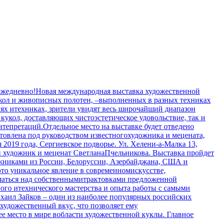
 ежедневно!Новая международная выставка художественной
кукол и живописных полотен, –выполненных в разных техниках
ях итехниках, зрители увидят весь широчайший диапазон
кукол, доставляющих чистоэстетическое удовольствие, так и
епретаций.Отдельное место на выставке будет отведено
отовлена под руководством известногохудожника и мецената,
019 года, Сергиевское подворье. Ул. Хелени-а-Малка 13,
ий художник и меценат СветланаПчельникова. Выставка пройдет
дожниками из России, Белоруссии, Азербайджана, США и
о уникальное явление в современномискусстве,
уматься над собственнымитрактовками предложенной
ного итехнического мастерства и опыта работы с самыми
аил Зайков – один из наиболее популярных российских
 художественный вкус, что позволяет ему
е место в мире вобласти художественной куклы. Главное