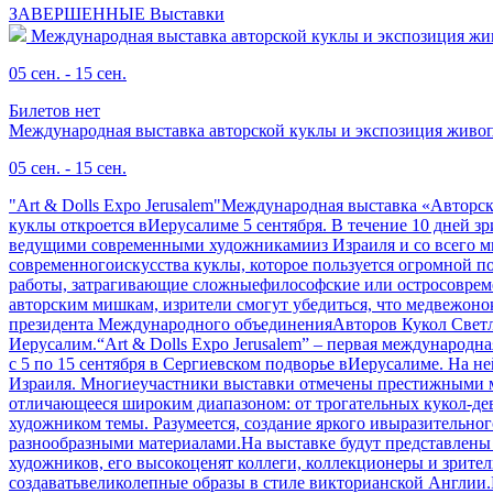
ЗАВЕРШЕННЫЕ
Выставки
Международная выставка авторской куклы и экспозиция ж
05 сен. - 15 сен.
Билетов нет
Международная выставка авторской куклы и экспозиция живо
05 сен. - 15 сен.
"Art & Dolls Expo Jerusalem"Международная выставка «Автор
куклы откроется вИерусалиме 5 сентября. В течение 10 дней 
ведущими современными художникамииз Израиля и со всего мир
современногоискусства куклы, которое пользуется огромной по
работы, затрагивающие сложныефилософские или остросовреме
авторским мишкам, изрители смогут убедиться, что медвежонок
президента Международного объединенияАвторов Кукол Светлан
Иерусалим.“Art & Dolls Expo Jerusalem” – первая международ
с 5 по 15 сентября в Сергиевском подворье вИерусалиме. На 
Израиля. Многиеучастники выставки отмечены престижными ме
отличающееся широким диапазоном: от трогательных кукол-де
художником темы. Разумеется, создание яркого ивыразительно
разнообразными материалами.На выставке будут представлены
художников, его высокоценят коллеги, коллекционеры и зрител
создаватьвеликолепные образы в стиле викторианской Англии