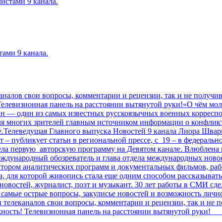
истами 9 канала.
тами 9 канала.
каналов свои вопросы, комментарии и рецензии, так и не получи
!Телевизионная панель на расстоянии вытянутой руки!«О чём мо
н — один из самых известных русскоязычных военных корреспо
ля многих зрителей главным источником информации о конфликт
е.Телеведущая Главного выпуска Новостей 9 канала Лиора Шва
 – публикует статьи в региональной прессе, с 19 – в федеральн
а вела первую авторскую программу на Девятом канале. Влюблена
ждународный обозреватель и глава отдела международных новост
втором аналитических программ и документальных фильмов, раб
а, для которой живопись стала еще одним способом рассказыват
овостей, журналист, поэт и музыкант. 30 лет работы в СМИ сде
 самые острые вопросы, закулисье новостей и возможность лично
и телеканалов свои вопросы, комментарии и рецензии, так и не 
зможность! Телевизионная панель на расстоянии вытянутой р