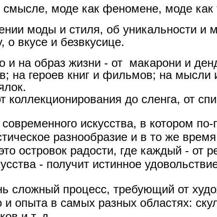
м смысле, моде как феномене,
моде как 
ении моды и стиля, об уникальности и м
, о вкусе и
безвкусице.
 и на образ жизни - от
макарони и денд
в; на героев книг и фильмов; на мысли и
ялок.
от
коллекционирования до сленга, от спи
д современного искусства, в котором по
стическое разнообразие и в то же врем
это островок радости, где каждый - от
усства - получит истинное удовольствие
нь сложный процесс, требующий от худ
 и опыта в самых разных областях: ску
ов и т. д.