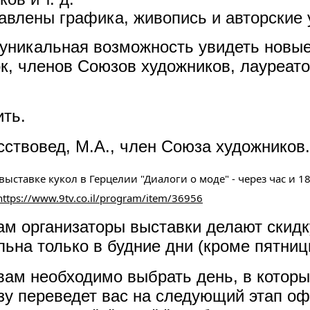
тавлены графика, живопись и авторские
 уникальная возможность увидеть новые
к, членов Союзов художников, лауреа
ить.
сствовед, М.А., член Союза художников.
выставке кукол в Герцелии "Диалоги о моде" - через час и 1
https://www.9tv.co.il/program/item/36956
м организаторы выставки делают скидк
ьна только в будние дни (кроме пятниц
вам необходимо выбрать день, в который
азу переведет вас на следующий этап о