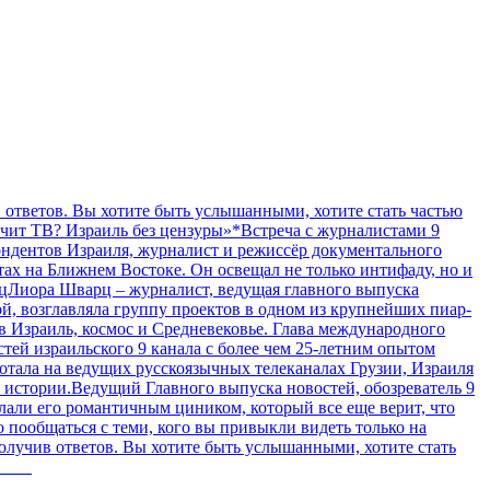
в ответов. Вы хотите быть услышанными, хотите стать частью
лчит ТВ? Израиль без цензуры»*Встреча с журналистами 9
ндентов Израиля, журналист и режиссёр документального
ах на Ближнем Востоке. Он освещал не только интифаду, но и
рцЛиора Шварц – журналист, ведущая главного выпуска
ой, возглавляла группу проектов в одном из крупнейших пиар-
 в Израиль, космос и Средневековье. Глава международного
ей израильского 9 канала с более чем 25-летним опытом
отала на ведущих русскоязычных телеканалах Грузии, Израиля
ь истории.Ведущий Главного выпуска новостей, обозреватель 9
лали его романтичным циником, который все еще верит, что
 пообщаться с теми, кого вы привыкли видеть только на
получив ответов. Вы хотите быть услышанными, хотите стать
уки!