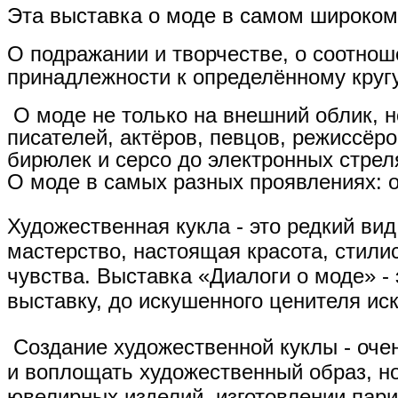
Эта выставка о моде в самом широко
О подражании и творчестве, о соотнош
принадлежности к определённому кругу
О моде не только на внешний облик, но
писателей, актёров, певцов, режиссёро
бирюлек и серсо до электронных стрел
О моде в самых разных проявлениях: 
Художественная кукла - это редкий ви
мастерство, настоящая красота, стили
чувства. Выставка «Диалоги о моде» - 
выставку, до искушенного ценителя иск
Создание художественной куклы - оче
и воплощать художественный образ, но
ювелирных изделий, изготовлении парик