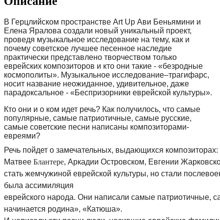
Описание
В Герцлийском пространстве Art Up Ави Беньямини и
Елена Яралова
создали новый уникальный проект,
проведя музыкальное исследование на
тему, как и
почему советское лучшее песенное наследие
практически
представлено творчеством только
еврейских композиторов и кто они такие -
«безродные
космополиты».
Музыкальное исследование–трагифарс,
носит название неожиданное, удивительное, даже
парадоксальное - «Беспризорники еврейской культуры».
Кто они и о ком идет речь? Как получилось, что самые
популярные, самые
патриотичные, самые русские,
самые советские песни написаны
композиторами-
евреями?
Речь пойдет о замечательных, выдающихся композиторах:
Матвее
Блантере
, Аркадии Островском,
Евгении Жарковско
стать
жемчужиной еврейской культуры, но стали послев
была ассимиляция
еврейского народа. Они написали самые патриотичные, с
начинается родина», «Катюша».