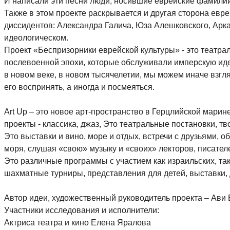
И написали эти песни люди, носившие еврейские фамилии
Также в этом проекте раскрывается и другая сторона евре
диссидентов: Александра Галича, Юза
Алешковского, Арка
идеологическом.
Проект «Беспризорники еврейской культуры» - это театр
послевоенной эпохи,
которые обслуживали имперскую идео
в новом веке, в новом тысячелетии, мы можем иначе
взгл
его
воспринять, а иногда и посмеяться.
Art Up – это новое арт-пространство в Герцлийской марин
проекты - классика, джаз, Это театральные постановки, тв
Это выставки и вино, море и отдых, встречи с друзьями, 
моря, слушая «свою» музыку
и «своих» лекторов, писателе
Это различные программы с участием как израильских, та
шахматные турниры,
представления для детей, выставки,
Автор идеи, художественный руководитель проекта – Ави
Участники исследования и исполнители:
Актриса театра и кино Елена Яралова