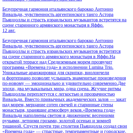
Безупречная гармония итальянского барокко Антонио
Вивальди, чувственность аргентинского танго Астора
Пьяццоллы и страсть израильских музыкантов встретятся на
сцене старинного армянского монастыря в Яффо.
12 авг.
Безупречная гармония итальянского барокко Антонио
Вивальди, чувственность аргентинского танго Астора
Пьяццоллы и страсть израильских музыкантов встретятся
на сцене старинного армянского монастыря в Яффо.На
открытой террасе над Средиземным морем прозвучит
программа «Времена года» в исполнении Lumina Trio.
Уникальные аранжировки для скрипки, виолончели
и фортепиано позволят услышать знаменитые произведения
по-новому — эмоционально и удивительно современно.Две
эпохи, два музыкальных мира, одна сцена. Жгучие ритмы
Пьяццоллы переплетутся с легкостью и прозрачностью
Вивальди. Вместо привычных академических залов — закат
над морем, мерцание сотен свечей и старинные стены
монастыря, хранящие атмосферу веков.«Времена года»
Вивальди наполнены светом и движением: весенними
ручьями, летними грозами, золотой осенью и зимней
тишиной. Спустя почти три столетия Пьяццолла создал свои
«Времена года» — страстные, темпераментные и городские.