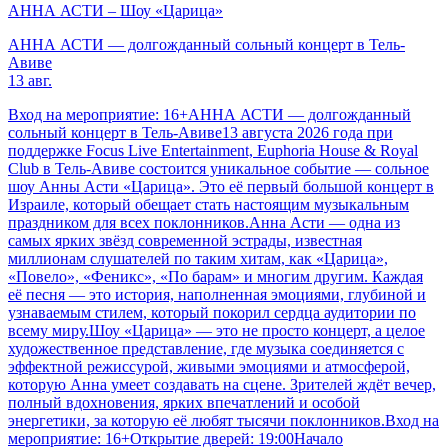
АННА АСТИ – Шоу «Царица»
АННА АСТИ — долгожданный сольный концерт в Тель-
Авиве
13 авг.
Вход на мероприятие: 16+АННА АСТИ — долгожданный
сольный концерт в Тель-Авиве13 августа 2026 года при
поддержке Focus Live Entertainment, Euphoria House & Royal
Club в Тель-Авиве состоится уникальное событие — сольное
шоу Анны Асти «Царица». Это её первый большой концерт в
Израиле, который обещает стать настоящим музыкальным
праздником для всех поклонников.Анна Асти — одна из
самых ярких звёзд современной эстрады, известная
миллионам слушателей по таким хитам, как «Царица»,
«Повело», «Феникс», «По барам» и многим другим. Каждая
её песня — это история, наполненная эмоциями, глубиной и
узнаваемым стилем, который покорил сердца аудитории по
всему миру.Шоу «Царица» — это не просто концерт, а целое
художественное представление, где музыка соединяется с
эффектной режиссурой, живыми эмоциями и атмосферой,
которую Анна умеет создавать на сцене. Зрителей ждёт вечер,
полный вдохновения, ярких впечатлений и особой
энергетики, за которую её любят тысячи поклонников.Вход на
мероприятие: 16+Открытие дверей: 19:00Начало