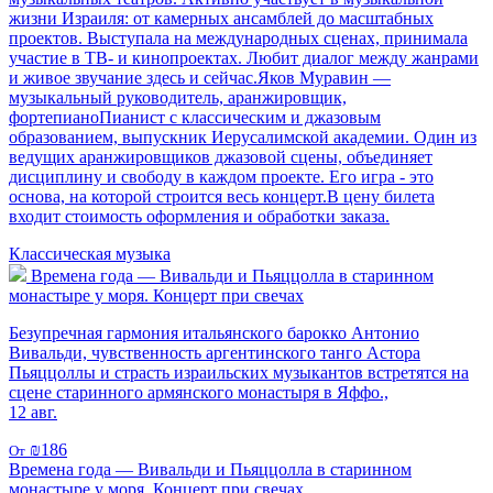
жизни Израиля: от камерных ансамблей до масштабных
проектов. Выступала на международных сценах, принимала
участие в ТВ- и кинопроектах. Любит диалог между жанрами
и живое звучание здесь и сейчас.Яков Муравин —
музыкальный руководитель, аранжировщик,
фортепианоПианист с классическим и джазовым
образованием, выпускник Иерусалимской академии. Один из
ведущих аранжировщиков джазовой сцены, объединяет
дисциплину и свободу в каждом проекте. Его игра - это
основа, на которой строится весь концерт.В цену билета
входит стоимость оформления и обработки заказа.
Классическая музыка
Времена года — Вивальди и Пьяццолла в старинном
монастыре у моря. Концерт при свечах
Безупречная гармония итальянского барокко Антонио
Вивальди, чувственность аргентинского танго Астора
Пьяццоллы и страсть израильских музыкантов встретятся на
сцене старинного армянского монастыря в Яффо.,
12 авг.
₪186
От
Времена года — Вивальди и Пьяццолла в старинном
монастыре у моря. Концерт при свечах