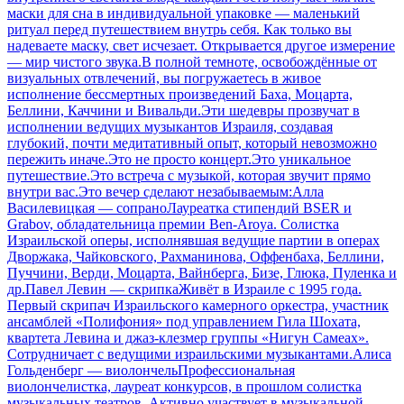
маски для сна в индивидуальной упаковке — маленький
ритуал перед путешествием внутрь себя. Как только вы
надеваете маску, свет исчезает. Открывается другое измерение
— мир чистого звука.В полной темноте, освобождённые от
визуальных отвлечений, вы погружаетесь в живое
исполнение бессмертных произведений Баха, Моцарта,
Беллини, Каччини и Вивальди.Эти шедевры прозвучат в
исполнении ведущих музыкантов Израиля, создавая
глубокий, почти медитативный опыт, который невозможно
пережить иначе.Это не просто концерт.Это уникальное
путешествие.Это встреча с музыкой, которая звучит прямо
внутри вас.Это вечер сделают незабываемым:Алла
Василевицкая — сопраноЛауреатка стипендий BSER и
Grabov, обладательница премии Ben-Aroya. Солистка
Израильской оперы, исполнявшая ведущие партии в операх
Дворжака, Чайковского, Рахманинова, Оффенбаха, Беллини,
Пуччини, Верди, Моцарта, Вайнберга, Бизе, Глюка, Пуленка и
др.Павел Левин — скрипкаЖивёт в Израиле с 1995 года.
Первый скрипач Израильского камерного оркестра, участник
ансамблей «Полифония» под управлением Гила Шохата,
квартета Левина и джаз-клезмер группы «Нигун Самеах».
Сотрудничает с ведущими израильскими музыкантами.Алиса
Гольденберг — виолончельПрофессиональная
виолончелистка, лауреат конкурсов, в прошлом солистка
музыкальных театров. Активно участвует в музыкальной