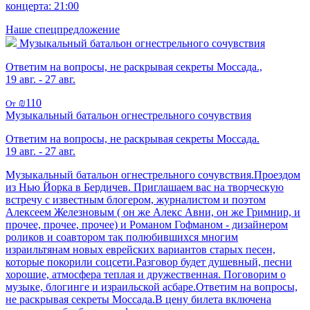
концерта: 21:00
Наше спецпредложение
Музыкальный батальон огнестрельного сочувствия
Ответим на вопросы, не раскрывая секреты Моссада.,
19 авг. - 27 авг.
₪110
От
Музыкальный батальон огнестрельного сочувствия
Ответим на вопросы, не раскрывая секреты Моссада.
19 авг. - 27 авг.
Музыкальный батальон огнестрельного сочувствия.Проездом
из Нью Йорка в Бердичев. Приглашаем вас на творческую
встречу с известным блогером, журналистом и поэтом
Алексеем Железновым ( он же Алекс Авни, он же Гримнир, и
прочее, прочее, прочее) и Романом Гофманом - дизайнером
роликов и соавтором так полюбившихся многим
израильтянам новых еврейских вариантов старых песен,
которые покорили соцсети.Разговор будет душевный, песни
хорошие, атмосфера теплая и дружественная. Поговорим о
музыке, блогинге и израильской асбаре.Ответим на вопросы,
не раскрывая секреты Моссада.В цену билета включена