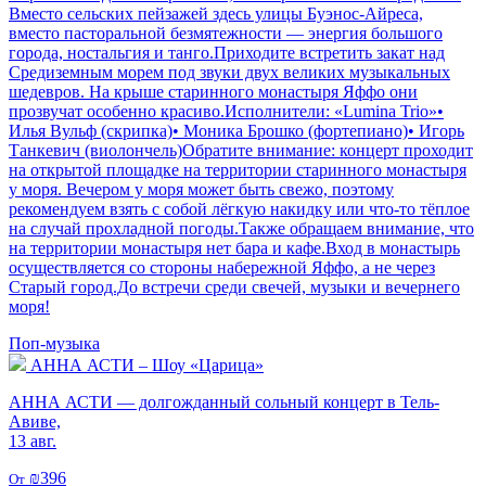
Вместо сельских пейзажей здесь улицы Буэнос-Айреса,
вместо пасторальной безмятежности — энергия большого
города, ностальгия и танго.Приходите встретить закат над
Средиземным морем под звуки двух великих музыкальных
шедевров. На крыше старинного монастыря Яффо они
прозвучат особенно красиво.Исполнители: «Lumina Trio»•
Илья Вульф (скрипка)• Моника Брошко (фортепиано)• Игорь
Танкевич (виолончель)Обратите внимание: концерт проходит
на открытой площадке на территории старинного монастыря
у моря. Вечером у моря может быть свежо, поэтому
рекомендуем взять с собой лёгкую накидку или что-то тёплое
на случай прохладной погоды.Также обращаем внимание, что
на территории монастыря нет бара и кафе.Вход в монастырь
осуществляется со стороны набережной Яффо, а не через
Старый город.До встречи среди свечей, музыки и вечернего
моря!
Поп-музыка
АННА АСТИ – Шоу «Царица»
АННА АСТИ — долгожданный сольный концерт в Тель-
Авиве,
13 авг.
₪396
От