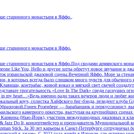
ыше старинного монастыря в Яффо.,
ыше старинного монастыря в Яффо.
рыше старинного монастыря в Яффо.Под сводами армянского мон
 Someone Like You, Hello и другие хиты обретут новое звучание 
исток израильской джазовой сцены.Вечерний Яффо. Море за стена
 песни, в которых всегда было слишком много чувств для обычного
.Клавиши, контрабас, живой вокал и мягкий свет свечей создадут 
редставьте трогательность «Love In The Dark» среди гаснущих о
rting in my heart…»Ведь именно ради таких вечеров люди и любя
вокальный коуч, солистка Хайфского биг-бэнда, резидент клуба 
Образцовой.Гонен Розенберг — барабанщик и перкуссионист, в
раильского камерного оркестра, выступая на крупнейших сцена
а Карвина (Нью-Йорк), участник международных джазовых и кл
 & Jazz Do It, концертмейстер и преподаватель Муниципальной к
pman Stick. За 30 лет карьеры в Санкт-Петербурге сотрудничал 
ковский в джазе». С 2022 года живёт в Израиле, где активно уч