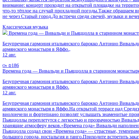
внимание: концерт проходит на открытой площадке на террито
что-то тёплое на случай прохладной погоды.Также обращаем в
не через Старый город.До встречи среди свечей, музыки и вече
Классическая музыка
Времена года — Вивальди и Пьяццолла в старинном монасты
Безупречная гармония итальянского барокко Антонио Вивальди
армянского монастыря в Яффо.,
12 авг.
₪186
От
Времена года — Вивальди и Пьяццолла в старинном монастыре
Безупречная гармония итальянского барокко Антонио Вивальди
армянского монастыря в Яффо.
12 авг.
Безупречная гармония итальянского барокко Антонио Вивальди
армянского монастыря в Яффо.На открытой террасе над Среди
виолончели и фортепиано позволят услышать знаменитые прои
Пьяццоллы переплетутся с легкостью и прозрачностью Вивальд
хранящие атмосферу веков.«Времена года» Вивальди наполнены
Пьяццолла создал свои «Времена года» — страстные, темперам
большого города, ностальгия и танго.Приходите встретить за