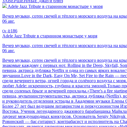
ЗАВЕРШЕННЫЕ
Джаз и блюз
Adele Jazz Tribute в старинном монастыре у моря
Вечер музыки, сотен свечей и тёплого морского воздуха на кр
06 авг.
₪186
От
Adele Jazz Tribute в старинном монастыре у моря
Вечер музыки, сотен свечей и тёплого морского воздуха на кр
06 авг.
Вечер музыки, сотен свечей и тёплого морского воздуха на к
знакомые каждому с первых нот. Rolling in the Deep, Skyfall,
певица, актриса дубляжа Netflix и одна из самых ярких вокал
звучании.Love in the Dark, Easy On Me, Set Fire to the Rain —
среди вечернего ветра, огней города и солёного воздуха с моря
любят Adele: искренность, глубина и красота эмоций.Только п
среди соленых брызг и вечерней прохлады.«There's a fire sta
певица, мультиинструменталистка, актриса дубляжа (Netflix), 
и руководитель отделения эстрады в Академии музыки Елены 
Более 27 лет был ведущим литавристом и перкуссионистом Из
Востока. Ученик легендарного джазового барабанщика Майкл
лауреат международных конкурсов. Основатель Sergiy Nikityuk
Ровинский — бас-гитарист, контрабасист и исполнитель на Cha
фестивалях, является лауреатом международного конкурса «Чай