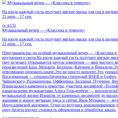
Музыкальный вечер — «Классика в темноте»
На входе каждый гость получает мягкие маски для сна в индив
21 июн. - 17 сен.
₪131
От
Музыкальный вечер — «Классика в темноте»
На входе каждый гость получает мягкие маски для сна в инди
21 июн. - 17 сен.
Приглашаем вас на особый музыкальный вечер — «Классика в т
внутреннего света.На входе каждый гость получает мягкие мас
свет исчезает. Открывается другое измерение — мир чистого 
произведений Баха, Моцарта, Беллини, Каччини и Вивальди.Э
невозможно пережить иначе.Это не просто концерт.Это уникал
Василевицкая — сопраноЛауреатка стипендий BSER и Grabov, 
Чайковского, Рахманинова, Оффенбаха, Беллини, Пуччини, Вер
Израильского камерного оркестра, участник ансамблей «Поли
израильскими музыкантами.Алиса Гольденберг — виолончельПр
музыкальной жизни Израиля: от камерных ансамблей до масшт
жанрами и живое звучание здесь и сейчас.Яков Муравин — му
Иерусалимской академии. Один из ведущих аранжировщиков джаз
цену билета входит стоимость оформления и обработки заказа.