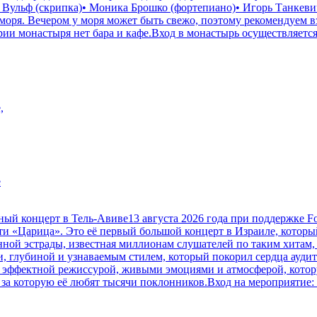
я Вульф (скрипка)• Моника Брошко (фортепиано)• Игорь Танкев
оря. Вечером у моря может быть свежо, поэтому рекомендуем вз
ии монастыря нет бара и кафе.Вход в монастырь осуществляется
,
е
онцерт в Тель-Авиве13 августа 2026 года при поддержке Focus 
и «Царица». Это её первый большой концерт в Израиле, которы
ной эстрады, известная миллионам слушателей по таким хитам,
и, глубиной и узнаваемым стилем, который покорил сердца ауди
с эффектной режиссурой, живыми эмоциями и атмосферой, котору
за которую её любят тысячи поклонников.Вход на мероприятие: 