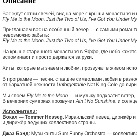
Описание
Вас ждут сотни свечей, вид на море с крыши монастыря и
Fly Me to the Moon, Just the Two of Us, I’ve Got You Under My
Приглашаем вас на особенный вечер — с самыми романтич
невозможно забыть:
Fly Me to the Moon, Just the Two of Us, I’ve Got You Under My
На крыше старинного монастыря в Яффо, где небо кажется
вспоминают и просто держатся за руки.
Хиты, которые мы знаем и любим, прозвучат в живом исп
В программе — песни, ставшие символами любви в разно
от бархатной нежности
Unforgettable
Nat King Cole до лир
Мы споём
Fly Me to the Moon
— и музыку подхватит ветер,
В вечерних сумерках прозвучит
Ain’t No Sunshine,
и солнце
Исполнители:
Вокал — Tommer Hesseg.
Израильский певец, дирижёр и к
и дирижёр ведущих коллективов страны.
Джаз-Бэнд:
Музыканты Sum Funny Orchestra — коллектив