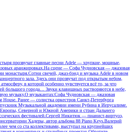
астыря прозвучат главные песни Adele — хрупкие, мощные,
в джазовых аранжировках.На сцене — Софа Чудновская — джазовая
ми монастыря.Сотни свечей, джаз-бэнд и музыка Adele в новом
 концертного зала. Здесь они прозвучат под открытым небом,
атмосферу, в которой особенно чувствуется всё то, за что
гней большого города… Звуки клавишных растворяются в небе,
т живую музыку.О музыкантах:Софа Чудновская — джазовая
Gig House. Ранее — солистка оркестров Санкт-Петербурга
ыпускник Музыкальной академии имени Рубина в Иерусалиме.
х Европы, Северной и Южной Америки и стран Дальнего
ассических фестивалей.Сергей Никитюк — пианист-виртуоз,
онсерватории Хадеры, автор альбома 88 Piano Keys.Валерий
более чем со ста коллективами, выступал на крупнейших
аствует в концертных и студийных проектах.Обратите