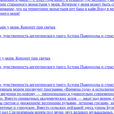
рии старинного монастыря у моря. Вечером у моря может быть с
нимание, что на территории монастыря нет бара и кафе.Вход в м
рнего моря!
ре у моря. Концерт при свечах
, чувственность аргентинского танго Астора Пьяццоллы и страс
 у моря. Концерт при свечах
, чувственность аргентинского танго Астора Пьяццоллы и страс
, чувственность аргентинского танго Астора Пьяццоллы и страс
земным морем прозвучит программа «Времена года» в исполнени
зведения по-новому — эмоционально и удивительно современно
и. Вместо привычных академических залов — закат над морем, 
 светом и движением: весенними ручьями, летними грозами, зо
ентные и городские. Вместо сельских пейзажей здесь улицы Буэ
кат над Средиземным морем под звуки двух великих музыкальны