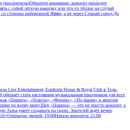
ич (виолончель)Обратите внимание: концерт проходит
ять с собой лёгкую накидку или что-то тёплое на случай
 со стороны набережной Яффо, а не через Старый город.До
Live Entertainment, Euphoria House & Royal Club в Тель-
й обещает стать настоящим музыкальным праздником для всех
 как «Царица», «Повело», «Феникс», «По барам» и многим
тории по всему миру.Шоу «Царица» — это не просто концерт, а
ю Анна умеет создавать на сцене. Зрителей ждёт вечер,
16+Открытие дверей: 19:00Начало концерта: 21:00