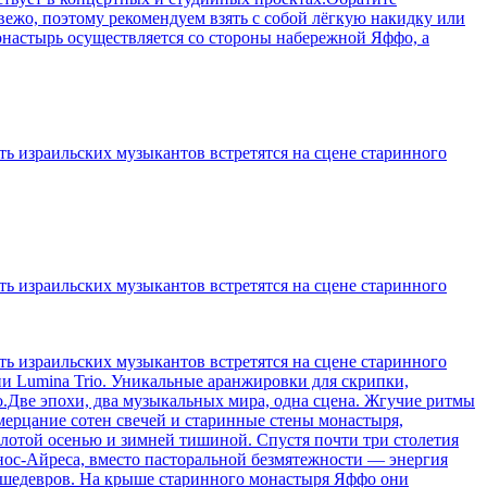
вежо, поэтому рекомендуем взять с собой лёгкую накидку или
онастырь осуществляется со стороны набережной Яффо, а
ть израильских музыкантов встретятся на сцене старинного
ть израильских музыкантов встретятся на сцене старинного
ть израильских музыкантов встретятся на сцене старинного
и Lumina Trio. Уникальные аранжировки для скрипки,
.Две эпохи, два музыкальных мира, одна сцена. Жгучие ритмы
мерцание сотен свечей и старинные стены монастыря,
лотой осенью и зимней тишиной. Спустя почти три столетия
нос-Айреса, вместо пасторальной безмятежности — энергия
х шедевров. На крыше старинного монастыря Яффо они