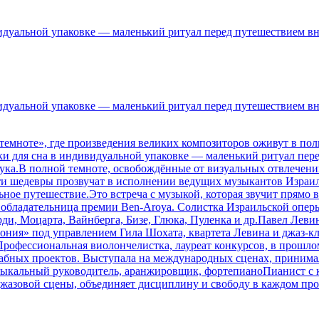
идуальной упаковке — маленький ритуал перед путешествием вну
видуальной упаковке — маленький ритуал перед путешествием вн
емноте», где произведения великих композиторов оживут в пол
ки для сна в индивидуальной упаковке — маленький ритуал перед
звука.В полной темноте, освобождённые от визуальных отвлечен
ти шедевры прозвучат в исполнении ведущих музыкантов Израиля
ьное путешествие.Это встреча с музыкой, которая звучит прямо 
обладательница премии Ben-Aroya. Солистка Израильской оперы
ди, Моцарта, Вайнберга, Бизе, Глюка, Пуленка и др.Павел Леви
фония» под управлением Гила Шохата, квартета Левина и джаз-
офессиональная виолончелистка, лауреат конкурсов, в прошлом
абных проектов. Выступала на международных сценах, принимал
зыкальный руководитель, аранжировщик, фортепианоПианист с 
овой сцены, объединяет дисциплину и свободу в каждом проекте