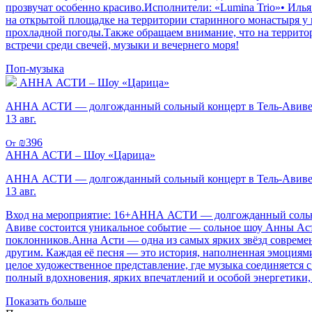
прозвучат особенно красиво.Исполнители: «Lumina Trio»• Иль
на открытой площадке на территории старинного монастыря у м
прохладной погоды.Также обращаем внимание, что на территор
встречи среди свечей, музыки и вечернего моря!
Поп-музыка
АННА АСТИ – Шоу «Царица»
АННА АСТИ — долгожданный сольный концерт в Тель-Авиве
13 авг.
₪396
От
АННА АСТИ – Шоу «Царица»
АННА АСТИ — долгожданный сольный концерт в Тель-Авив
13 авг.
Вход на мероприятие: 16+АННА АСТИ — долгожданный сольный к
Авиве состоится уникальное событие — сольное шоу Анны Аст
поклонников.Анна Асти — одна из самых ярких звёзд современ
другим. Каждая её песня — это история, наполненная эмоциям
целое художественное представление, где музыка соединяется 
полный вдохновения, ярких впечатлений и особой энергетики, 
Показать больше