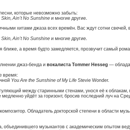
 песни, которые невозможно забыть:
 Skin, Ain’t No Sunshine
и многие другие.
ными хитами джаза всех времён. Вас ждут сотни свечей, в
 Skin, Ain’t No Sunshine
и многие другие.
 ближе, а время будто замедляется, прозвучит самый рома
олнении джаз-бенда и
вокалиста Tommer Hesseg
— облада
е время:
ичной
You Are the Sunshine of My Life
Stevie Wonder.
 гуляющий между старинными стенами, унося её к облакам, 
 медленно уйдёт за горизонт, бросив последний луч на Ср
омпозитор. Обладатель докторской степени в области музыки,
а, объединившего музыкантов с академическим опытом вед