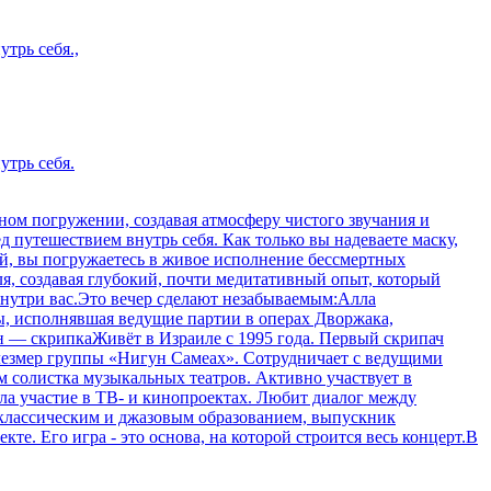
трь себя.,
утрь себя.
ном погружении, создавая атмосферу чистого звучания и
 путешествием внутрь себя. Как только вы надеваете маску,
ий, вы погружаетесь в живое исполнение бессмертных
, создавая глубокий, почти медитативный опыт, который
внутри вас.Это вечер сделают незабываемым:Алла
, исполнявшая ведущие партии в операх Дворжака,
н — скрипкаЖивёт в Израиле с 1995 года. Первый скрипач
клезмер группы «Нигун Самеах». Сотрудничает с ведущими
 солистка музыкальных театров. Активно участвует в
а участие в ТВ- и кинопроектах. Любит диалог между
классическим и джазовым образованием, выпускник
. Его игра - это основа, на которой строится весь концерт.В