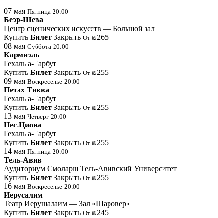
07
мая
Пятница
20:00
Беэр-Шева
Центр сценических искусств — Большой зал
Купить
Билет
Закрыть
₪265
От
08
мая
Суббота
20:00
Кармиэль
Гехаль а-Тарбут
Купить
Билет
Закрыть
₪255
От
09
мая
Воскресенье
20:00
Петах Тиква
Гехаль а-Тарбут
Купить
Билет
Закрыть
₪255
От
13
мая
Четверг
20:00
Нес-Циона
Гехаль а-Тарбут
Купить
Билет
Закрыть
₪255
От
14
мая
Пятница
20:00
Тель-Авив
Аудиториум Смоларш Тель-Авивский Университет
Купить
Билет
Закрыть
₪255
От
16
мая
Воскресенье
20:00
Иерусалим
Театр Иерушалаим — Зал «Шаровер»
Купить
Билет
Закрыть
₪245
От