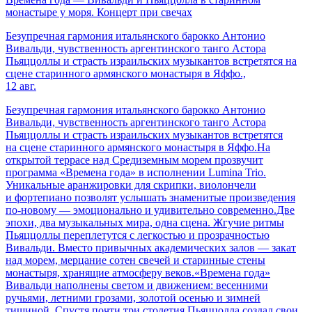
монастыре у моря. Концерт при свечах
Безупречная гармония итальянского барокко Антонио
Вивальди, чувственность аргентинского танго Астора
Пьяццоллы и страсть израильских музыкантов встретятся на
сцене старинного армянского монастыря в Яффо.,
12 авг.
Безупречная гармония итальянского барокко Антонио
Вивальди, чувственность аргентинского танго Астора
Пьяццоллы и страсть израильских музыкантов встретятся
на сцене старинного армянского монастыря в Яффо.На
открытой террасе над Средиземным морем прозвучит
программа «Времена года» в исполнении Lumina Trio.
Уникальные аранжировки для скрипки, виолончели
и фортепиано позволят услышать знаменитые произведения
по-новому — эмоционально и удивительно современно.Две
эпохи, два музыкальных мира, одна сцена. Жгучие ритмы
Пьяццоллы переплетутся с легкостью и прозрачностью
Вивальди. Вместо привычных академических залов — закат
над морем, мерцание сотен свечей и старинные стены
монастыря, хранящие атмосферу веков.«Времена года»
Вивальди наполнены светом и движением: весенними
ручьями, летними грозами, золотой осенью и зимней
тишиной. Спустя почти три столетия Пьяццолла создал свои