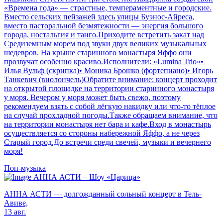
«Времена года» — страстные, темпераментные и городские.
Вместо сельских пейзажей здесь улицы Буэнос-Айреса,
вместо пасторальной безмятежности — энергия большого
города, ностальгия и танго.Приходите встретить закат над
Средиземным морем под звуки двух великих музыкальных
шедевров. На крыше старинного монастыря Яффо они
прозвучат особенно красиво.Исполнители: «Lumina Trio»•
Илья Вульф (скрипка)• Моника Брошко (фортепиано)• Игорь
Танкевич (виолончель)Обратите внимание: концерт проходит
на открытой площадке на территории старинного монастыря
у моря. Вечером у моря может быть свежо, поэтому
рекомендуем взять с собой лёгкую накидку или что-то тёплое
на случай прохладной погоды.Также обращаем внимание, что
на территории монастыря нет бара и кафе.Вход в монастырь
осуществляется со стороны набережной Яффо, а не через
Старый город.До встречи среди свечей, музыки и вечернего
моря!
Поп-музыка
АННА АСТИ – Шоу «Царица»
АННА АСТИ — долгожданный сольный концерт в Тель-
Авиве,
13 авг.