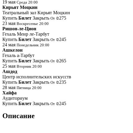
19
мая
Среда
20:00
Кирьят Моцкин
Театральный зал Кирьят Моцкин
Купить
Билет
Закрыть
₪275
От
23
мая
Воскресенье
20:00
Ришон-ле-Цион
Гехаль Меир ле-Тарбут
Купить
Билет
Закрыть
₪245
От
24
мая
Понедельник
20:00
Ашкелон
Гехаль а-Тарбут
Купить
Билет
Закрыть
₪265
От
25
мая
Вторник
20:00
Ашдод
Центр исполнительских искусств
Купить
Билет
Закрыть
₪235
От
28
мая
Пятница
20:00
Хайфа
Аудиториум
Купить
Билет
Закрыть
₪245
От
Описание