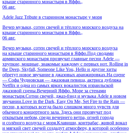
крыше старинного монастыря в Яффо.,
06 авг.
Adele Jazz Tribute в старинном монастыре у моря
Вечер музыки, сотен свечей и тёплого морского воздуха на
крыше старинного монастыря в Яффо.,
06 авг.
Вечер музыки, сотен свечей и тёплого морского воздуха
на крыше старинного монастыря в Яффо.Под сводами
армянского монастыря прозвучат главные песни Adele —
хрупкие, мощные, знакомые каждому с первых нот. Rolling in
the Deep, Skyfall, Someone Like You, Hello и другие хиты
обретут новое звучание в джазовых аранжировках.На сцене
— Софа Чудновская — джазовая певица, актриса дубляжа
Netflix и одна из самых ярких вокалисток израильской
джазовой сцены.Вечерний Яффо. Море за стенами
монастыря.Сотни свечей, джаз-бэнд и музыка Adele в новом
звучании.Love in the Dark, Easy On Me, Set Fire to the Rain —
песни, в которых всегда было слишком много чувств для
обычного концертного зала. Здесь они прозвучат под
открытым небом, среди вечернего ветра, огней города
и солёного воздуха с моря.Клавиши, контрабас, живой вокал
и мягкий свет свечей создадут атмосферу, в которой особенно