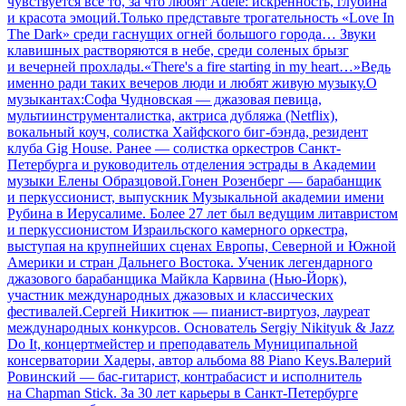
чувствуется всё то, за что любят Adele: искренность, глубина
и красота эмоций.Только представьте трогательность «Love In
The Dark» среди гаснущих огней большого города… Звуки
клавишных растворяются в небе, среди соленых брызг
и вечерней прохлады.«There's a fire starting in my heart…»Ведь
именно ради таких вечеров люди и любят живую музыку.О
музыкантах:Софа Чудновская — джазовая певица,
мультиинструменталистка, актриса дубляжа (Netflix),
вокальный коуч, солистка Хайфского биг-бэнда, резидент
клуба Gig House. Ранее — солистка оркестров Санкт-
Петербурга и руководитель отделения эстрады в Академии
музыки Елены Образцовой.Гонен Розенберг — барабанщик
и перкуссионист, выпускник Музыкальной академии имени
Рубина в Иерусалиме. Более 27 лет был ведущим литавристом
и перкуссионистом Израильского камерного оркестра,
выступая на крупнейших сценах Европы, Северной и Южной
Америки и стран Дальнего Востока. Ученик легендарного
джазового барабанщика Майкла Карвина (Нью-Йорк),
участник международных джазовых и классических
фестивалей.Сергей Никитюк — пианист-виртуоз, лауреат
международных конкурсов. Основатель Sergiy Nikityuk & Jazz
Do It, концертмейстер и преподаватель Муниципальной
консерватории Хадеры, автор альбома 88 Piano Keys.Валерий
Ровинский — бас-гитарист, контрабасист и исполнитель
на Chapman Stick. За 30 лет карьеры в Санкт-Петербурге