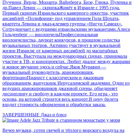
Пуччини, Верди, Моцарта, Вайнберга, Бизе, Глюка, Пуленка и
др.Павел Левин — скрипкаЖивёт в Израиле с 1995 года.
Первый скрипач Израильского камерного оркестра, участник
ансамблей «Полифония» под управлением Гила Шохата,
квартета Левина и джаз-клезмер группы «Нигун Самеах».
Сотрудничает с ведущими израильскими музыкантами.Алиса
Гольденберг — виолончельПрофессиональная
виолончелистка, лауреат конкурсов, в прошлом солистка
музыкальных театров. Активно участвует в музыкальной
жизни Израиля: от камерных ансамблей до масштабных
проектов. Выступала на международных сценах, принимала
участие в ТВ- и кинопроектах. Любит диалог между жанрами
и живое звучание здесь и сейчас.Яков Муравин —
музыкальный руководитель, аранжировщик,
фортепианоПианист с классическим и джазовым
образованием, выпускник Иерусалимской академии. Один из
ведущих аранжировщиков джазовой сцены, объединяет
дисциплину и свободу в каждом проекте. Его игра - это
основа, на которой строится весь концерт.В цену билета
входит стоимость оформления и обработки заказа.
ЗАВЕРШЕННЫЕ
Джаз и блюз
Adele Jazz Tribute в старинном монастыре у моря
Вечер музыки, сотен свечей и тёплого морского воздуха на