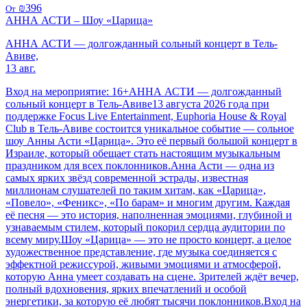
₪396
От
АННА АСТИ – Шоу «Царица»
АННА АСТИ — долгожданный сольный концерт в Тель-
Авиве,
13 авг.
Вход на мероприятие: 16+АННА АСТИ — долгожданный
сольный концерт в Тель-Авиве13 августа 2026 года при
поддержке Focus Live Entertainment, Euphoria House & Royal
Club в Тель-Авиве состоится уникальное событие — сольное
шоу Анны Асти «Царица». Это её первый большой концерт в
Израиле, который обещает стать настоящим музыкальным
праздником для всех поклонников.Анна Асти — одна из
самых ярких звёзд современной эстрады, известная
миллионам слушателей по таким хитам, как «Царица»,
«Повело», «Феникс», «По барам» и многим другим. Каждая
её песня — это история, наполненная эмоциями, глубиной и
узнаваемым стилем, который покорил сердца аудитории по
всему миру.Шоу «Царица» — это не просто концерт, а целое
художественное представление, где музыка соединяется с
эффектной режиссурой, живыми эмоциями и атмосферой,
которую Анна умеет создавать на сцене. Зрителей ждёт вечер,
полный вдохновения, ярких впечатлений и особой
энергетики, за которую её любят тысячи поклонников.Вход на