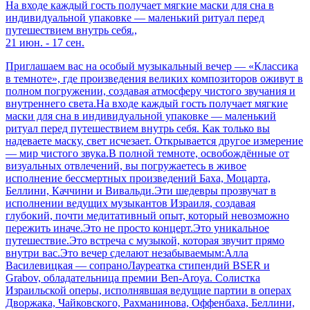
На входе каждый гость получает мягкие маски для сна в
индивидуальной упаковке — маленький ритуал перед
путешествием внутрь себя.,
21 июн. - 17 сен.
Приглашаем вас на особый музыкальный вечер — «Классика
в темноте», где произведения великих композиторов оживут в
полном погружении, создавая атмосферу чистого звучания и
внутреннего света.На входе каждый гость получает мягкие
маски для сна в индивидуальной упаковке — маленький
ритуал перед путешествием внутрь себя. Как только вы
надеваете маску, свет исчезает. Открывается другое измерение
— мир чистого звука.В полной темноте, освобождённые от
визуальных отвлечений, вы погружаетесь в живое
исполнение бессмертных произведений Баха, Моцарта,
Беллини, Каччини и Вивальди.Эти шедевры прозвучат в
исполнении ведущих музыкантов Израиля, создавая
глубокий, почти медитативный опыт, который невозможно
пережить иначе.Это не просто концерт.Это уникальное
путешествие.Это встреча с музыкой, которая звучит прямо
внутри вас.Это вечер сделают незабываемым:Алла
Василевицкая — сопраноЛауреатка стипендий BSER и
Grabov, обладательница премии Ben-Aroya. Солистка
Израильской оперы, исполнявшая ведущие партии в операх
Дворжака, Чайковского, Рахманинова, Оффенбаха, Беллини,