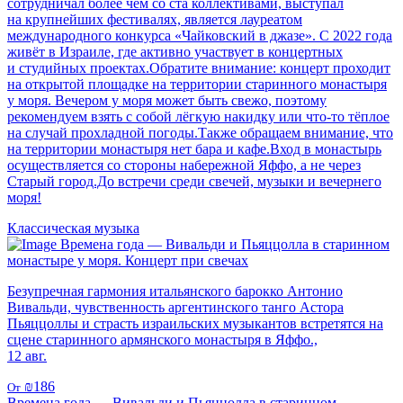
сотрудничал более чем со ста коллективами, выступал
на крупнейших фестивалях, является лауреатом
международного конкурса «Чайковский в джазе». С 2022 года
живёт в Израиле, где активно участвует в концертных
и студийных проектах.Обратите внимание: концерт проходит
на открытой площадке на территории старинного монастыря
у моря. Вечером у моря может быть свежо, поэтому
рекомендуем взять с собой лёгкую накидку или что-то тёплое
на случай прохладной погоды.Также обращаем внимание, что
на территории монастыря нет бара и кафе.Вход в монастырь
осуществляется со стороны набережной Яффо, а не через
Старый город.До встречи среди свечей, музыки и вечернего
моря!
Классическая музыка
Времена года — Вивальди и Пьяццолла в старинном
монастыре у моря. Концерт при свечах
Безупречная гармония итальянского барокко Антонио
Вивальди, чувственность аргентинского танго Астора
Пьяццоллы и страсть израильских музыкантов встретятся на
сцене старинного армянского монастыря в Яффо.,
12 авг.
₪186
От
Времена года — Вивальди и Пьяццолла в старинном