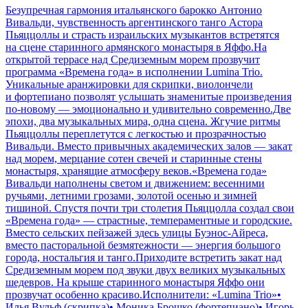
Безупречная гармония итальянского барокко Антонио
Вивальди, чувственность аргентинского танго Астора
Пьяццоллы и страсть израильских музыкантов встретятся
на сцене старинного армянского монастыря в Яффо.На
открытой террасе над Средиземным морем прозвучит
программа «Времена года» в исполнении Lumina Trio.
Уникальные аранжировки для скрипки, виолончели
и фортепиано позволят услышать знаменитые произведения
по-новому — эмоционально и удивительно современно.Две
эпохи, два музыкальных мира, одна сцена. Жгучие ритмы
Пьяццоллы переплетутся с легкостью и прозрачностью
Вивальди. Вместо привычных академических залов — закат
над морем, мерцание сотен свечей и старинные стены
монастыря, хранящие атмосферу веков.«Времена года»
Вивальди наполнены светом и движением: весенними
ручьями, летними грозами, золотой осенью и зимней
тишиной. Спустя почти три столетия Пьяццолла создал свои
«Времена года» — страстные, темпераментные и городские.
Вместо сельских пейзажей здесь улицы Буэнос-Айреса,
вместо пасторальной безмятежности — энергия большого
города, ностальгия и танго.Приходите встретить закат над
Средиземным морем под звуки двух великих музыкальных
шедевров. На крыше старинного монастыря Яффо они
прозвучат особенно красиво.Исполнители: «Lumina Trio»•
Илья Вульф (скрипка)• Моника Брошко (фортепиано)• Игорь