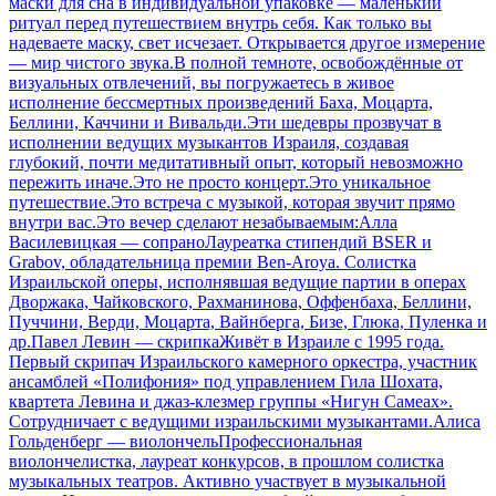
маски для сна в индивидуальной упаковке — маленький
ритуал перед путешествием внутрь себя. Как только вы
надеваете маску, свет исчезает. Открывается другое измерение
— мир чистого звука.В полной темноте, освобождённые от
визуальных отвлечений, вы погружаетесь в живое
исполнение бессмертных произведений Баха, Моцарта,
Беллини, Каччини и Вивальди.Эти шедевры прозвучат в
исполнении ведущих музыкантов Израиля, создавая
глубокий, почти медитативный опыт, который невозможно
пережить иначе.Это не просто концерт.Это уникальное
путешествие.Это встреча с музыкой, которая звучит прямо
внутри вас.Это вечер сделают незабываемым:Алла
Василевицкая — сопраноЛауреатка стипендий BSER и
Grabov, обладательница премии Ben-Aroya. Солистка
Израильской оперы, исполнявшая ведущие партии в операх
Дворжака, Чайковского, Рахманинова, Оффенбаха, Беллини,
Пуччини, Верди, Моцарта, Вайнберга, Бизе, Глюка, Пуленка и
др.Павел Левин — скрипкаЖивёт в Израиле с 1995 года.
Первый скрипач Израильского камерного оркестра, участник
ансамблей «Полифония» под управлением Гила Шохата,
квартета Левина и джаз-клезмер группы «Нигун Самеах».
Сотрудничает с ведущими израильскими музыкантами.Алиса
Гольденберг — виолончельПрофессиональная
виолончелистка, лауреат конкурсов, в прошлом солистка
музыкальных театров. Активно участвует в музыкальной