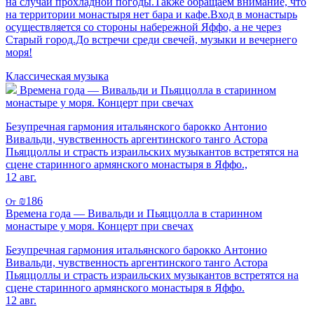
на случай прохладной погоды.Также обращаем внимание, что
на территории монастыря нет бара и кафе.Вход в монастырь
осуществляется со стороны набережной Яффо, а не через
Старый город.До встречи среди свечей, музыки и вечернего
моря!
Классическая музыка
Времена года — Вивальди и Пьяццолла в старинном
монастыре у моря. Концерт при свечах
Безупречная гармония итальянского барокко Антонио
Вивальди, чувственность аргентинского танго Астора
Пьяццоллы и страсть израильских музыкантов встретятся на
сцене старинного армянского монастыря в Яффо.,
12 авг.
₪186
От
Времена года — Вивальди и Пьяццолла в старинном
монастыре у моря. Концерт при свечах
Безупречная гармония итальянского барокко Антонио
Вивальди, чувственность аргентинского танго Астора
Пьяццоллы и страсть израильских музыкантов встретятся на
сцене старинного армянского монастыря в Яффо.
12 авг.