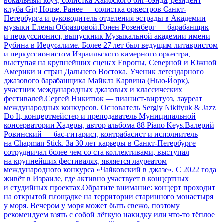
вокальный коуч, солистка Хайфского биг-бэнда, резидент
клуба Gig House. Ранее — солистка оркестров Санкт-
Петербурга и руководитель отделения эстрады в Академии
музыки Елены Образцовой.Гонен Розенберг — барабанщик
и перкуссионист, выпускник Музыкальной академии имени
Рубина в Иерусалиме. Более 27 лет был ведущим литавристом
и перкуссионистом Израильского камерного оркестра,
выступая на крупнейших сценах Европы, Северной и Южной
Америки и стран Дальнего Востока. Ученик легендарного
джазового барабанщика Майкла Карвина (Нью-Йорк),
участник международных джазовых и классических
фестивалей.Сергей Никитюк — пианист-виртуоз, лауреат
международных конкурсов. Основатель Sergiy Nikityuk & Jazz
Do It, концертмейстер и преподаватель Муниципальной
консерватории Хадеры, автор альбома 88 Piano Keys.Валерий
Ровинский — бас-гитарист, контрабасист и исполнитель
на Chapman Stick. За 30 лет карьеры в Санкт-Петербурге
сотрудничал более чем со ста коллективами, выступал
на крупнейших фестивалях, является лауреатом
международного конкурса «Чайковский в джазе». С 2022 года
живёт в Израиле, где активно участвует в концертных
и студийных проектах.Обратите внимание: концерт проходит
на открытой площадке на территории старинного монастыря
у моря. Вечером у моря может быть свежо, поэтому
рекомендуем взять с собой лёгкую накидку или что-то тёплое