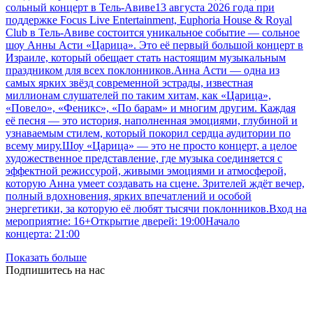
сольный концерт в Тель-Авиве13 августа 2026 года при
поддержке Focus Live Entertainment, Euphoria House & Royal
Club в Тель-Авиве состоится уникальное событие — сольное
шоу Анны Асти «Царица». Это её первый большой концерт в
Израиле, который обещает стать настоящим музыкальным
праздником для всех поклонников.Анна Асти — одна из
самых ярких звёзд современной эстрады, известная
миллионам слушателей по таким хитам, как «Царица»,
«Повело», «Феникс», «По барам» и многим другим. Каждая
её песня — это история, наполненная эмоциями, глубиной и
узнаваемым стилем, который покорил сердца аудитории по
всему миру.Шоу «Царица» — это не просто концерт, а целое
художественное представление, где музыка соединяется с
эффектной режиссурой, живыми эмоциями и атмосферой,
которую Анна умеет создавать на сцене. Зрителей ждёт вечер,
полный вдохновения, ярких впечатлений и особой
энергетики, за которую её любят тысячи поклонников.Вход на
мероприятие: 16+Открытие дверей: 19:00Начало
концерта: 21:00
Показать больше
Подпишитесь на нас