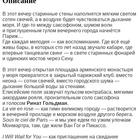
Описание
В этот вечер старинные стены наполнятся мягким светом
сотен свечей, а в воздухе будет чувствоваться дыхание
моря. И где-то между саксофоном, шумом волн
и приглушенным гулом вечернего города начнётся
Париж…
Где каждая мелодия — как воспоминание. Где всё ещё
живы бары, в которых сто лет назад звучало кабаре, где
впервые танцевали свинг — в свете старинных фонарей
и одиноких мостов через Сену.
В этот вечер открытая площадка армянского монастыря
у моря превратится в закрытый парижский клуб: вместо
неона — сотни свечей, вместо городского шума —
дыхание большой воды за стенами.
Елисейские поля зазвучат пульсом контрабаса, мягкими
аккордами рояля, пронзительным соло саксофона
и голосом
Ринат Гольдман
.
La vie en rose
— как гимн великому городу — растворится
в вечерней прохладе и морском воздухе другого берега.
Sous le ciel de Paris
— и мы уже едем по узким улочкам
Монмартра, там, где жили Ван Гог и Пикассо.
I Will Wait for You
— как приглашение на свидание