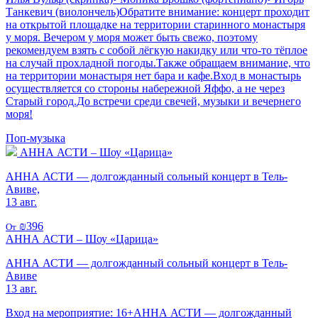
Танкевич (виолончель)Обратите внимание: концерт проходит
на открытой площадке на территории старинного монастыря
у моря. Вечером у моря может быть свежо, поэтому
рекомендуем взять с собой лёгкую накидку или что-то тёплое
на случай прохладной погоды.Также обращаем внимание, что
на территории монастыря нет бара и кафе.Вход в монастырь
осуществляется со стороны набережной Яффо, а не через
Старый город.До встречи среди свечей, музыки и вечернего
моря!
Поп-музыка
АННА АСТИ – Шоу «Царица»
АННА АСТИ — долгожданный сольный концерт в Тель-
Авиве,
13 авг.
₪396
От
АННА АСТИ – Шоу «Царица»
АННА АСТИ — долгожданный сольный концерт в Тель-
Авиве
13 авг.
Вход на мероприятие: 16+АННА АСТИ — долгожданный