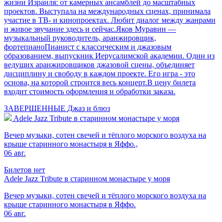
жизни Израиля: от камерных ансамблей до масштабных
проектов. Выступала на международных сценах, принимала
участие в ТВ- и кинопроектах. Любит диалог между жанрами
и живое звучание здесь и сейчас.Яков Муравин —
музыкальный руководитель, аранжировщик,
фортепианоПианист с классическим и джазовым
образованием, выпускник Иерусалимской академии. Один из
ведущих аранжировщиков джазовой сцены, объединяет
дисциплину и свободу в каждом проекте. Его игра - это
основа, на которой строится весь концерт.В цену билета
входит стоимость оформления и обработки заказа.
ЗАВЕРШЕННЫЕ
Джаз и блюз
Adele Jazz Tribute в старинном монастыре у моря
Вечер музыки, сотен свечей и тёплого морского воздуха на
крыше старинного монастыря в Яффо.,
06 авг.
Билетов нет
Adele Jazz Tribute в старинном монастыре у моря
Вечер музыки, сотен свечей и тёплого морского воздуха на
крыше старинного монастыря в Яффо.
06 авг.