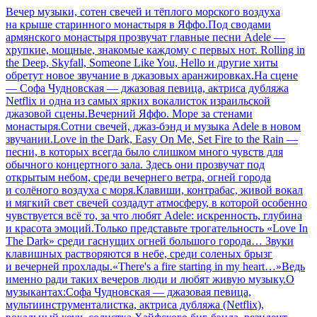
Вечер музыки, сотен свечей и тёплого морского воздуха
на крыше старинного монастыря в Яффо.Под сводами
армянского монастыря прозвучат главные песни Adele —
хрупкие, мощные, знакомые каждому с первых нот. Rolling in
the Deep, Skyfall, Someone Like You, Hello и другие хиты
обретут новое звучание в джазовых аранжировках.На сцене
— Софа Чудновская — джазовая певица, актриса дубляжа
Netflix и одна из самых ярких вокалисток израильской
джазовой сцены.Вечерний Яффо. Море за стенами
монастыря.Сотни свечей, джаз-бэнд и музыка Adele в новом
звучании.Love in the Dark, Easy On Me, Set Fire to the Rain —
песни, в которых всегда было слишком много чувств для
обычного концертного зала. Здесь они прозвучат под
открытым небом, среди вечернего ветра, огней города
и солёного воздуха с моря.Клавиши, контрабас, живой вокал
и мягкий свет свечей создадут атмосферу, в которой особенно
чувствуется всё то, за что любят Adele: искренность, глубина
и красота эмоций.Только представьте трогательность «Love In
The Dark» среди гаснущих огней большого города… Звуки
клавишных растворяются в небе, среди соленых брызг
и вечерней прохлады.«There's a fire starting in my heart…»Ведь
именно ради таких вечеров люди и любят живую музыку.О
музыкантах:Софа Чудновская — джазовая певица,
мультиинструменталистка, актриса дубляжа (Netflix),