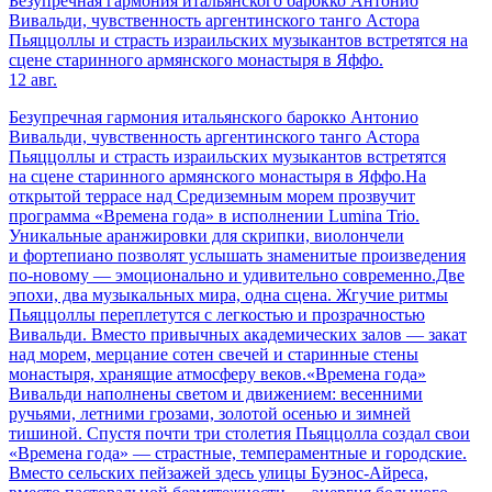
Безупречная гармония итальянского барокко Антонио
Вивальди, чувственность аргентинского танго Астора
Пьяццоллы и страсть израильских музыкантов встретятся на
сцене старинного армянского монастыря в Яффо.
12 авг.
Безупречная гармония итальянского барокко Антонио
Вивальди, чувственность аргентинского танго Астора
Пьяццоллы и страсть израильских музыкантов встретятся
на сцене старинного армянского монастыря в Яффо.На
открытой террасе над Средиземным морем прозвучит
программа «Времена года» в исполнении Lumina Trio.
Уникальные аранжировки для скрипки, виолончели
и фортепиано позволят услышать знаменитые произведения
по-новому — эмоционально и удивительно современно.Две
эпохи, два музыкальных мира, одна сцена. Жгучие ритмы
Пьяццоллы переплетутся с легкостью и прозрачностью
Вивальди. Вместо привычных академических залов — закат
над морем, мерцание сотен свечей и старинные стены
монастыря, хранящие атмосферу веков.«Времена года»
Вивальди наполнены светом и движением: весенними
ручьями, летними грозами, золотой осенью и зимней
тишиной. Спустя почти три столетия Пьяццолла создал свои
«Времена года» — страстные, темпераментные и городские.
Вместо сельских пейзажей здесь улицы Буэнос-Айреса,