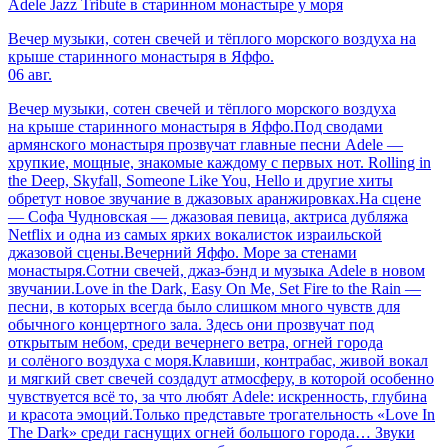
Adele Jazz Tribute в старинном монастыре у моря
Вечер музыки, сотен свечей и тёплого морского воздуха на
крыше старинного монастыря в Яффо.
06 авг.
Вечер музыки, сотен свечей и тёплого морского воздуха
на крыше старинного монастыря в Яффо.Под сводами
армянского монастыря прозвучат главные песни Adele —
хрупкие, мощные, знакомые каждому с первых нот. Rolling in
the Deep, Skyfall, Someone Like You, Hello и другие хиты
обретут новое звучание в джазовых аранжировках.На сцене
— Софа Чудновская — джазовая певица, актриса дубляжа
Netflix и одна из самых ярких вокалисток израильской
джазовой сцены.Вечерний Яффо. Море за стенами
монастыря.Сотни свечей, джаз-бэнд и музыка Adele в новом
звучании.Love in the Dark, Easy On Me, Set Fire to the Rain —
песни, в которых всегда было слишком много чувств для
обычного концертного зала. Здесь они прозвучат под
открытым небом, среди вечернего ветра, огней города
и солёного воздуха с моря.Клавиши, контрабас, живой вокал
и мягкий свет свечей создадут атмосферу, в которой особенно
чувствуется всё то, за что любят Adele: искренность, глубина
и красота эмоций.Только представьте трогательность «Love In
The Dark» среди гаснущих огней большого города… Звуки