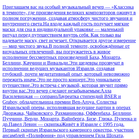
Приглашаем вас на особый музыкальный вечер — «Классика
в темноте», где произведения великих композиторов оживут в
полном погружении, создавая атмосферу чистого звучания и
внутреннего света.На входе каждый гость получает мягкие
маски для сна в индивидуальной упаковке — маленький
ритуал перед путешествием внутрь себя. Как только вы
надеваете маску, свет исчезает. Открывается другое измерение
— мир чистого звука.В полной темноте, освобождённые от
визуальных отвлечений, вы погружаетесь в живое
исполнение бессмертных произведений Баха, Моцарта,
Беллини, Каччини и Вивальди.Эти шедевры прозвучат в
исполнении ведущих музыкантов Израиля, создавая
глубокий, почти медитативный опыт, который невозможно
пережить иначе.Это не просто концерт.Это уникальное
путешествие.Это встреча с музыкой, которая звучит прямо
внутри вас.Это вечер сделают незабываемым:Алла
Василевицкая — сопраноЛауреатка стипендий BSER и
Grabov, обладательница премии Ben-Aroya. Солистка
Израильской оперы, исполнявшая ведущие партии в операх
Дворжака, Чайковского, Рахманинова, Оффенбаха, Беллини,
Пуччини, Верди, Моцарта, Вайнберга, Бизе, Глюка, Пуленка и
др.Павел Левин — скрипкаЖивёт в Израиле с 1995 года.
Первый скрипач Израильского камерного оркестра, участник
ансамблей «Полифония» под управлением Гила Шохата,