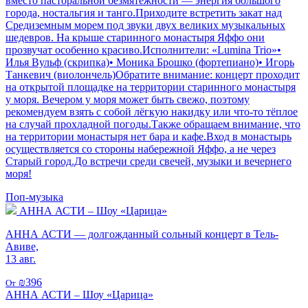
вместо пасторальной безмятежности — энергия большого
города, ностальгия и танго.Приходите встретить закат над
Средиземным морем под звуки двух великих музыкальных
шедевров. На крыше старинного монастыря Яффо они
прозвучат особенно красиво.Исполнители: «Lumina Trio»•
Илья Вульф (скрипка)• Моника Брошко (фортепиано)• Игорь
Танкевич (виолончель)Обратите внимание: концерт проходит
на открытой площадке на территории старинного монастыря
у моря. Вечером у моря может быть свежо, поэтому
рекомендуем взять с собой лёгкую накидку или что-то тёплое
на случай прохладной погоды.Также обращаем внимание, что
на территории монастыря нет бара и кафе.Вход в монастырь
осуществляется со стороны набережной Яффо, а не через
Старый город.До встречи среди свечей, музыки и вечернего
моря!
Поп-музыка
АННА АСТИ – Шоу «Царица»
АННА АСТИ — долгожданный сольный концерт в Тель-
Авиве,
13 авг.
₪396
От
АННА АСТИ – Шоу «Царица»