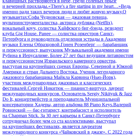
клавишных растворяются в небе, среди соленых брызг
и вечерней прохлады.«There's a fire starting in my heart…»Ведь
именно ради таких вечеров люди и любят живую музыку.О
музыкантах:Софа Чудновская — джазовая певица,
мультиинструменталистка, актриса дубляжа (Netflix),
вокальный коуч, солистка Хайфского биг-бэнда, резидент
клуба Gig House. Ранее — солистка оркестров Санкт-
Петербурга и руководитель отделения эстрады в Академии
музыки Елены Образцовой.Гонен Розенберг — барабанщик
и перкуссионист, выпускник Музыкальной академии имени
Рубина в Иерусалиме. Более 27 лет был ведущим литавристом
и перкуссионистом Израильского камерного оркестра,
выступая на крупнейших сценах Европы, Северной и Южной
Америки и стран Дальнего Востока. Ученик легендарного
джазового барабанщика Майкла Карвина (Нью-Йорк),
участник международных джазовых и классических
фестивалей.Сергей Никитюк — пианист-виртуоз, лауреат
международных конкурсов. Основатель Sergiy Nikityuk & Jazz
Do It, концертмейстер и преподаватель Муниципальной
консерватории Хадеры, автор альбома 88 Piano Keys.Валерий
Ровинский — бас-гитарист, контрабасист и исполнитель
на Chapman Stick. За 30 лет карьеры в Санкт-Петербурге
сотрудничал более чем со ста коллективами, выступал
на крупнейших фестивалях, является лауреатом
международного конкурса «Чайковский в джазе». С 2022 года