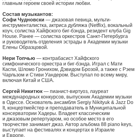
главным героем своей истории любви.
Состав музыкантов:
Софи Чудновски
— джазовая певица, мульти-
инструменталистка, актриса дубляжа (Netflix), вокальный
коуч, солистка Хайфского биг-бэнда, резидент клуба Gig
House. Ранее — солистка оркестров Санкт-Петербурга
и руководитель отделения эстрады в Академии музыки
Елены Образцовой.
Нери Топчью
— контрабасист Хайфского
симфонического оркестра и биг-бэнда. Играл с Мати
Каспи, Шломо Гронихом, Дэвидом Брозой, а также с Рэем
Чарльзом и Стиви Уандером. Выступал по всему миру,
включая Китай и США.
Сергей Никитюк
— пианист-виртуоз, лауреат
международных конкурсов, выпускник Академии музыки
в Одессе. Основатель ансамбля Sergiy Nikityuk & Jazz Do
It, концертмейстер и преподаватель в Муниципальной
консерватории Хадеры. Владеет классическим
и джазовым репертуаром, но особое место в его
творчестве занимает джаз. Автор альбома 88 piano keys,
выступает на фестивалях и концертах в Израиле
и Европе.