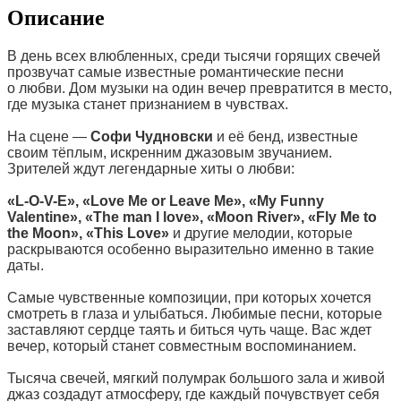
Описание
В день всех влюбленных, среди тысячи горящих свечей
прозвучат самые известные романтические песни
о любви. Дом музыки на один вечер превратится в место,
где музыка станет признанием в чувствах.
На сцене —
Софи Чудновски
и её бенд, известные
своим тёплым, искренним джазовым звучанием.
Зрителей ждут легендарные хиты о любви:
«L-O-V-E», «Love Me or Leave Me», «My Funny
Valentine», «The man I love», «Moon River», «Fly Me to
the Moon», «This Love»
и другие мелодии, которые
раскрываются особенно выразительно именно в такие
даты.
Самые чувственные композиции, при которых хочется
смотреть в глаза и улыбаться. Любимые песни, которые
заставляют сердце таять и биться чуть чаще. Вас ждет
вечер, который станет совместным воспоминанием.
Тысяча свечей, мягкий полумрак большого зала и живой
джаз создадут атмосферу, где каждый почувствует себя