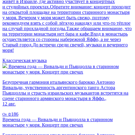
живёт в Израиле, где активно участвует в концертных
и студийных проектах.Обратите внимание: концерт проходит
на открытой площадке на территории старинного монастыря
у моря. Вечером у моря может быть свежо, поэтому
рекомендуем взять с собой лёгкую накидку или что-то тёплое
на случай прохладной погоды.Также обращаем внимание, что
на территории монастыря нет бара и кафе.Вход в монастырь
осуществляется со стороны набережной Яффо, а не через
Старый город.До встречи среди свечей, музыки и вечернего
моря!
Классическая музыка
Времена года — Вивальди и Пьяццолла в старинном
монастыре у моря. Концерт при свечах
Безупречная гармония итальянского барокко Антонио
Вивальди, чувственность аргентинского танго Астора
Пьяццоллы и страсть израильских музыкантов встретятся на
сцене старинного армянского монастыря в Яффо.,
12 авг.
₪186
От
Времена года — Вивальди и Пьяццолла в старинном
монастыре у моря. Концерт при свечах