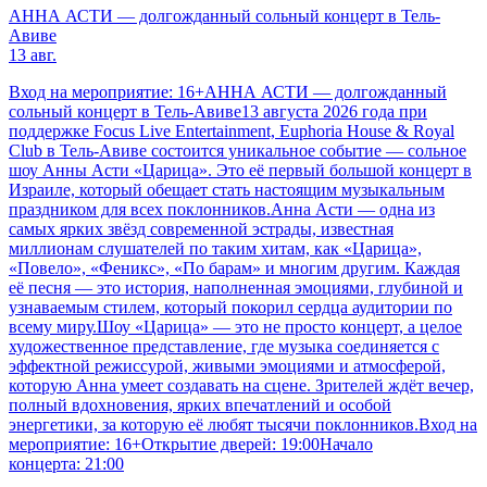
АННА АСТИ — долгожданный сольный концерт в Тель-
Авиве
13 авг.
Вход на мероприятие: 16+АННА АСТИ — долгожданный
сольный концерт в Тель-Авиве13 августа 2026 года при
поддержке Focus Live Entertainment, Euphoria House & Royal
Club в Тель-Авиве состоится уникальное событие — сольное
шоу Анны Асти «Царица». Это её первый большой концерт в
Израиле, который обещает стать настоящим музыкальным
праздником для всех поклонников.Анна Асти — одна из
самых ярких звёзд современной эстрады, известная
миллионам слушателей по таким хитам, как «Царица»,
«Повело», «Феникс», «По барам» и многим другим. Каждая
её песня — это история, наполненная эмоциями, глубиной и
узнаваемым стилем, который покорил сердца аудитории по
всему миру.Шоу «Царица» — это не просто концерт, а целое
художественное представление, где музыка соединяется с
эффектной режиссурой, живыми эмоциями и атмосферой,
которую Анна умеет создавать на сцене. Зрителей ждёт вечер,
полный вдохновения, ярких впечатлений и особой
энергетики, за которую её любят тысячи поклонников.Вход на
мероприятие: 16+Открытие дверей: 19:00Начало
концерта: 21:00