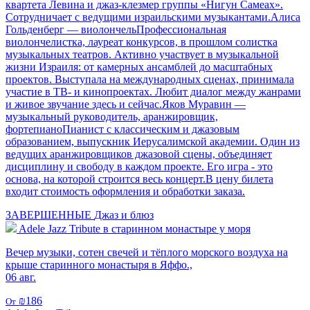
квартета Левина и джаз-клезмер группы «Нигун Самеах».
Сотрудничает с ведущими израильскими музыкантами.Алиса
Гольденберг — виолончельПрофессиональная
виолончелистка, лауреат конкурсов, в прошлом солистка
музыкальных театров. Активно участвует в музыкальной
жизни Израиля: от камерных ансамблей до масштабных
проектов. Выступала на международных сценах, принимала
участие в ТВ- и кинопроектах. Любит диалог между жанрами
и живое звучание здесь и сейчас.Яков Муравин —
музыкальный руководитель, аранжировщик,
фортепианоПианист с классическим и джазовым
образованием, выпускник Иерусалимской академии. Один из
ведущих аранжировщиков джазовой сцены, объединяет
дисциплину и свободу в каждом проекте. Его игра - это
основа, на которой строится весь концерт.В цену билета
входит стоимость оформления и обработки заказа.
ЗАВЕРШЕННЫЕ
Джаз и блюз
Adele Jazz Tribute в старинном монастыре у моря
Вечер музыки, сотен свечей и тёплого морского воздуха на
крыше старинного монастыря в Яффо.,
06 авг.
₪186
От