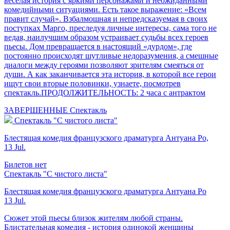
веселая история с яркими персонажами и неожиданными
комедийными ситуациями. Есть такое выражение: «Всем
правит случай». Взбалмошная и непредсказуемая в своих
поступках Марго, преследуя личные интересы, сама того не
ведая, наилучшим образом устраивает судьбы всех героев
пьесы. Дом превращается в настоящий «дурдом», где
постоянно происходят шутливые недоразумения, а смешные
диалоги между героями позволяют зрителям смеяться от
души. А как заканчивается эта история, в которой все герои
ищут свои вторые половинки, узнаете, посмотрев
спектакль.ПРОДОЛЖИТЕЛЬНОСТЬ: 2 часа с антрактом
ЗАВЕРШЕННЫЕ
Спектакль
Спектакль "С чистого листа"
Блестящая комедия французского драматурга Антуана Ро,
13 Jul.
Билетов нет
Спектакль "С чистого листа"
Блестящая комедия французского драматурга Антуана Ро
13 Jul.
Сюжет этой пьесы близок жителям любой страны.
Блистательная комедия - история одинокой женщины