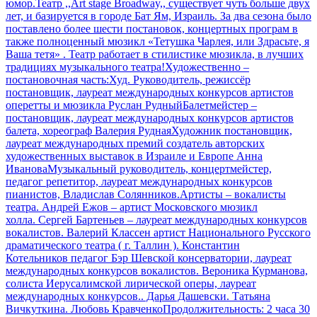
юмор.Театр ,,Art stage Broadway,, существует чуть больше двух
лет, и базируется в городе Бат Ям, Израиль. За два сезона было
поставлено более шести постановок, концертных програм в
также полноценный мюзикл «Тетушка Чарлея, или Здрасьте, я
Ваша тетя» . Театр работает в стилистике мюзикла, в лучших
традициях музыкального театра!Художественно –
постановочная часть:Худ. Руководитель, режиссёр
постановщик, лауреат международных конкурсов артистов
оперетты и мюзикла Руслан РудныйБалетмейстер –
постановщик, лауреат международных конкурсов артистов
балета, хореограф Валерия РуднаяХудожник постановщик,
лауреат международных премий создатель авторских
художественных выставок в Израиле и Европе Анна
ИвановаМузыкальный руководитель, концертмейстер,
педагог репетитор, лауреат международных конкурсов
пианистов, Владислав Солянников.Артисты – вокалисты
театра. Андрей Ежов – артист Московского мюзикл
холла. Сергей Бартеньев – лауреат международных конкурсов
вокалистов. Валерий Классен артист Национального Русского
драматического театра ( г. Таллин ). Константин
Котельников педагог Бэр Шевской консерватории, лауреат
международных конкурсов вокалистов. Вероника Курманова,
солиста Иерусалимской лирической оперы, лауреат
международных конкурсов.. Дарья Дашевски. Татьяна
Вичкуткина. Любовь КравченкоПродолжительность: 2 часа 30