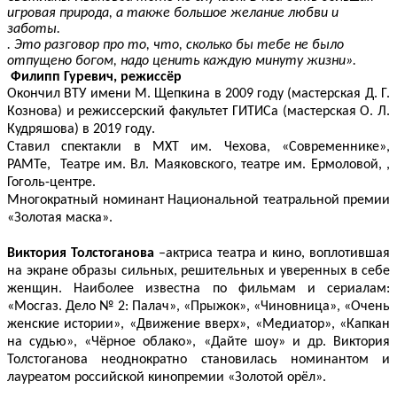
игровая природа, а также большое желание любви и
заботы.
. Это разговор про то, что, сколько бы тебе не было
отпущено богом, надо ценить каждую минуту жизни».
Филипп Гуревич, режиссёр
Окончил ВТУ имени М. Щепкина в 2009 году (мастерская Д. Г.
Кознова) и режиссерский факультет ГИТИСа (мастерская О. Л.
Кудряшова) в 2019 году.
Ставил спектакли в МХТ им. Чехова, «Современнике»,
РАМТе, Театре им. Вл. Маяковского, театре им. Ермоловой, ,
Гоголь-центре.
Многократный номинант Национальной театральной премии
«Золотая маска».
Виктория Толстоганова
–актриса театра и кино, воплотившая
на экране образы сильных, решительных и уверенных в себе
женщин. Наиболее известна по фильмам и сериалам:
«Мосгаз. Дело № 2: Палач», «Прыжок», «Чиновница», «Очень
женские истории», «Движение вверх», «Медиатор», «Капкан
на судью», «Чёрное облако», «Дайте шоу» и др. Виктория
Толстоганова неоднократно становилась номинантом и
лауреатом российской кинопремии «Золотой орёл».