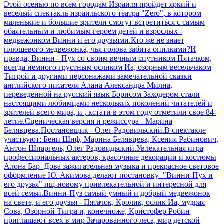
Этой осенью по всем городам Израиля пройдет яркий и
веселый спектакль израильского театра "Zero", в котором
маленькие и большие зрители смогут встретиться с самым
обаятельным и любимым героем детей и взрослых -
медвежонком Винни и его друзьями.Кто же не знает
плюшевого медвежонка, чья голова забита опилками?И
правда, Винни - Пух со своим вечным спутником Пятачком,
всегда немного грустным осликом Иа, озорным весельчаком
Тигрой и другими персонажами замечательной сказки
английского писателя Алана Александра Милна,
переведенной на русский язык Борисом Заходером стали
настоящими любимцами нескольких поколений читателей и
зрителей всего мира, и , кстати в этом году отметили свое 84-
летие.Сценическая версия и режиссура - Марина
Белявцева.Постановщик - Олег Радовильский.В спектакле
участвуют: Бени Шиф, Марина Белявцева, Ксения Рабинович,
Антон Шпаргель, Олег Радовидьский.Увлекательная игра
профессиональных актеров, красочные декорации и костюмы
Алона Бар_Дова зажигательная музыка и прекрасное световое
оформление Ю. Акимова делают постановку "Винни-Пух и
его друзья" пщ-новому привлекательной и интересной для
всей семьи.Винни-Пуз самый умный и добрый медвежонок
на свете, и его друзья - Пятачок, Кролик, ослик Иа, мудрая
Сова, Озорной Тигра и, конечноже, Кристофер Робин
приглашают всех в мир Зачарованного леса, мир детской