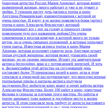
(народная артистка России Мария Аронова), которая живет
размеренной жизнью, много работает и уже и не думает о
любви. У героини растет дочь (актриса театра и кино
Ангелина Римашевская), взаимоотношения с которой не
очень простые. И вдруг, в ее жизни появляется бомж (артист
театра и кино Александр Феклистов), который
переворачивает все с ног на голову и приносит своим
появлением чудо под названием любовь!Это очень
современная и веселая комедия, в которой много не только
шуток, но и очень смешных положений, в которые попадают
герои пьесы. Известная актриса театра и кино Мария
Аронова, которая исполняет главную роль, блестяще играет
типаж русской женщины, которая может управлять своей
жизнью, но не своими эмоциями. Играет эта замечательная
актриса бесподобно, ярко и с потрясающей энергией. И хоть
и фильмография этой артистки на сегодняшний день
составляет более 70 прекрасных ролей в кино, игра в этом
спектакле в очередной раз подтверждает, что многочисленные
театральные призы и награды актриса получила
заслуженно.Все любители кино знают и ценят работы актера
Александра Феклистова. Более 100 работ в кино, известные
фильмы и сериалы за плечами этого мастера. Но работы в
театре занимают тоже важное и достойное место в жизни
артиста. В этом спектакле роль требует от артиста настоящего
мастерства перевоплощений и он с этим прекрасно