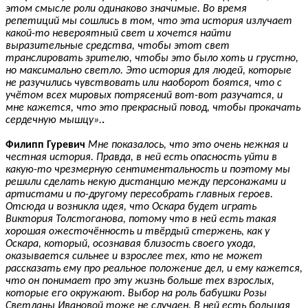
этом смысле роли одинаково значимые. Во время
репетиций мы сошлись в том, что эта история излучает
какой-то невероятный свет и хочется найти
выразительные средства, чтобы этот свет
транслировать зрителю, чтобы это было хоть и грустно,
но максимально светло. Это история для людей, которые
не разучились чувствовать или наоборот боятся, что с
учётом всех мировых потрясений вот-вот разучатся, и
мне кажется, что это прекрасный повод, чтобы прокачать
сердечную мышцу».
.
Филипп Гуревич
Мне показалось, что это очень нежная и
честная история. Правда, в ней есть опасность уйти в
какую-то чрезмерную сентиментальность и поэтому мы
решили сделать некую дистанцию между персонажами и
артистами и по-другому пересобрать главных героев.
Отсюда и возникла идея, что Оскара будет играть
Виктория Толстоганова, потому что в ней есть такая
хорошая ожесточённость и твёрдый стержень, как у
Оскара, который, осознавая близость своего ухода,
оказывается сильнее и взрослее тех, кто не может
рассказать ему про реальное положение дел, и ему кажется,
что он понимает про эту жизнь больше тех взрослых,
которые его окружают. Выбор на роль бабушки Розы
Светланы Ивановой тоже не случаен. В ней есть большая