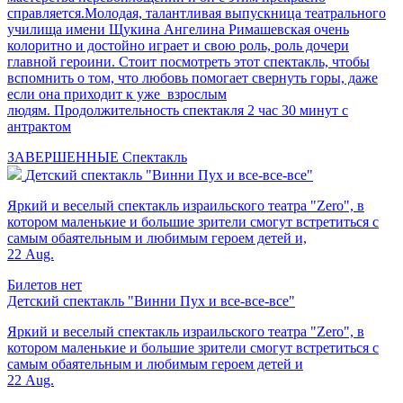
справляется.Молодая, талантливая выпускница театрального
училища имени Щукина Ангелина Римашевская очень
колоритно и достойно играет и свою роль, роль дочери
главной героини. Стоит посмотреть этот спектакль, чтобы
вспомнить о том, что любовь помогает свернуть горы, даже
если она приходит к уже взрослым
людям. Продолжительность спектакля 2 час 30 минут с
антрактом
ЗАВЕРШЕННЫЕ
Спектакль
Детский спектакль "Винни Пух и все-все-все"
Яркий и веселый спектакль израильского театра "Zero", в
котором маленькие и большие зрители смогут встретиться с
самым обаятельным и любимым героем детей и,
22 Aug.
Билетов нет
Детский спектакль "Винни Пух и все-все-все"
Яркий и веселый спектакль израильского театра "Zero", в
котором маленькие и большие зрители смогут встретиться с
самым обаятельным и любимым героем детей и
22 Aug.