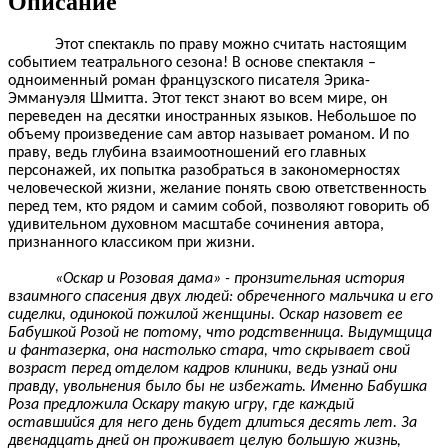
Описание
Этот спектакль по праву можно считать настоящим
событием театрального сезона! В основе спектакля –
одноименный роман французского писателя Эрика-
Эммануэля Шмитта. Этот текст знают во всем мире, он
переведен на десятки иностранных языков. Небольшое по
объему произведение сам автор называет романом. И по
праву, ведь глубина взаимоотношений его главных
персонажей, их попытка разобраться в закономерностях
человеческой жизни, желание понять свою ответственность
перед тем, кто рядом и самим собой, позволяют говорить об
удивительном духовном масштабе сочинения автора,
признанного классиком при жизни.
«Оскар и Розовая дама» - пронзительная история
взаимного спасения двух людей: обреченного мальчика и его
сиделки, одинокой пожилой женщины. Оскар назовет ее
Бабушкой Розой не потому, что родственница. Выдумщица
и фантазерка, она настолько стара, что скрывает свой
возраст перед отделом кадров клиники, ведь узнай они
правду, увольнения было бы не избежать. Именно Бабушка
Роза предложила Оскару такую игру, где каждый
оставшийся для него день будет длиться десять лет. За
двенадцать дней он проживает целую большую жизнь,