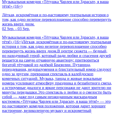
Музыкальная комедия «Тётушка Чарлея или Здрасьте, я ваша
тётя!» (16+)
Лёгкая, искромётная и по-настоящему театральная история о
том, как одно нелепое перевоплощение способно перевернуть
жизнь вверх дном.
02 Sep. - 03 Sep.
Музыкальная комедия «Тётушка Чарлея или Здрасьте, я ваша
тётя!» (16+)Лёгкая, искромётная и по-настоящему театральная
история о том, как одно нелепое перевоплощение способно
перевернуть жизнь вверх дном.В центре сюжета — бедный,
но находчивый герой, который ради любви и спасения друзей
решается на самую отчаянную авантюру: притвориться
богатой тётушкой из далёкой Бразилии. Путаница,
переодевания, недоразумения и блистательный юмор следуют
одно за другим, превращая спектакль в калейдоскоп
комичных ситуаций. Музыка, танцы и живые вокальные
номера усиливают атмосферу праздника и беззаботного смеха,
а остроумные диалоги и яркие персонажи не дают зрителю ни
минуты передышки.Это спектакль о любви и о смелости быть
собой — даже под самым неожиданным маскарадным
костюмом.«Тётушка Чарлея или Здрасьте, я ваша тётя!» — это
по настоящему комедия положения, которая дарит хорошее
настроение, великолепную музыку и искрометный