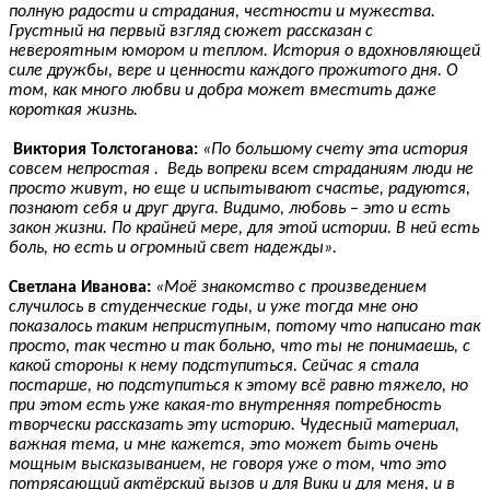
полную радости и страдания, честности и мужества.
Грустный на первый взгляд сюжет рассказан с
невероятным юмором и теплом. История о вдохновляющей
силе дружбы, вере и ценности каждого прожитого дня. О
том, как много любви и добра может вместить даже
короткая жизнь.
Виктория Толстоганова:
«По большому счету эта история
совсем непростая . Ведь вопреки всем страданиям люди не
просто живут, но еще и испытывают счастье, радуются,
познают себя и друг друга. Видимо, любовь – это и есть
закон жизни. По крайней мере, для этой истории. В ней есть
боль, но есть и огромный свет надежды».
Светлана Иванова:
«Моё знакомство с произведением
случилось в студенческие годы, и уже тогда мне оно
показалось таким неприступным, потому что написано так
просто, так честно и так больно, что ты не понимаешь, с
какой стороны к нему подступиться. Сейчас я стала
постарше, но подступиться к этому всё равно тяжело, но
при этом есть уже какая-то внутренняя потребность
творчески рассказать эту историю. Чудесный материал,
важная тема, и мне кажется, это может быть очень
мощным высказыванием, не говоря уже о том, что это
потрясающий актёрский вызов и для Вики и для меня, и в