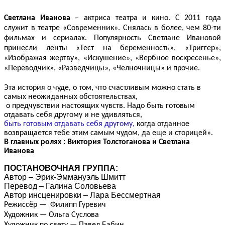
Светлана Иванова
– актриса театра и кино. С 2011 года
служит в театре «Современник». Снялась в более, чем 80-ти
фильмах и сериалах. Популярность Светлане Ивановой
принесли ленты «Тест на беременность», «Триггер»,
«Изображая жертву», «Искушение», «Вербное воскресенье»,
«Переводчик», «Разведчицы», «Челночницы» и прочие.
Эта история о чуде, о том, что счастливым можно стать в
самых неожиданных обстоятельствах,
о предчувствии настоящих чувств. Надо быть готовым
отдавать себя другому и не удивляться,
быть готовым отдавать себя другому,
когда отданное
возвращается тебе этим самым чудом, да еще и сторицей».
В главных ролях : Виктория Толстоганова и Светлана
Иванова
ПОСТАНОВОЧНАЯ ГРУППА:
Автор –
Эрик-Эммануэль Шмитт
Перевод – Галина Соловьева
Автор инсценировки – Лара Бессмертная
Режиссёр —
Филипп Гуревич
Художник —
Ольга Суслова
Художник по свету — Павел Бабин