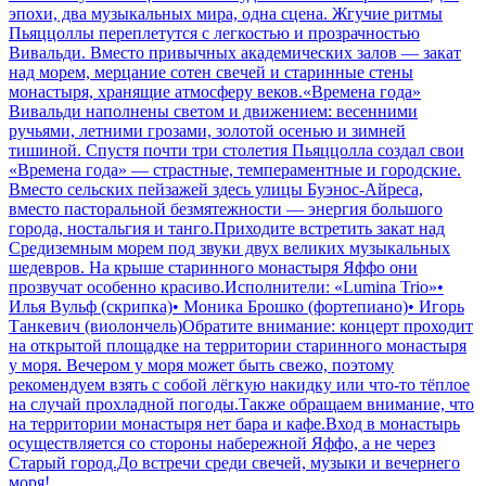
эпохи, два музыкальных мира, одна сцена. Жгучие ритмы
Пьяццоллы переплетутся с легкостью и прозрачностью
Вивальди. Вместо привычных академических залов — закат
над морем, мерцание сотен свечей и старинные стены
монастыря, хранящие атмосферу веков.«Времена года»
Вивальди наполнены светом и движением: весенними
ручьями, летними грозами, золотой осенью и зимней
тишиной. Спустя почти три столетия Пьяццолла создал свои
«Времена года» — страстные, темпераментные и городские.
Вместо сельских пейзажей здесь улицы Буэнос-Айреса,
вместо пасторальной безмятежности — энергия большого
города, ностальгия и танго.Приходите встретить закат над
Средиземным морем под звуки двух великих музыкальных
шедевров. На крыше старинного монастыря Яффо они
прозвучат особенно красиво.Исполнители: «Lumina Trio»•
Илья Вульф (скрипка)• Моника Брошко (фортепиано)• Игорь
Танкевич (виолончель)Обратите внимание: концерт проходит
на открытой площадке на территории старинного монастыря
у моря. Вечером у моря может быть свежо, поэтому
рекомендуем взять с собой лёгкую накидку или что-то тёплое
на случай прохладной погоды.Также обращаем внимание, что
на территории монастыря нет бара и кафе.Вход в монастырь
осуществляется со стороны набережной Яффо, а не через
Старый город.До встречи среди свечей, музыки и вечернего
моря!