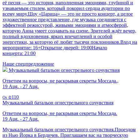
её песня — это история, наполненная эмоциями, глубиной и
узнаваемым стилем, который покорил сердца аудитории по
всему миру.Шоу «Царица» — это не просто концерт, а целое
художественное представление, где музыка соединяется с
эффектной режиссурой, живыми эмоциями и атмосферой,
которую Анна умеет создавать на сцене. Зрителей ждёт вечер,
полный вдохновения, ярких впечатлений и особой
энергетики, за которую её любят тысячи поклонников.Вход на
мероприятие: 16+Открытие дверей: 19:00Начало
концерта: 21:00
Наше спецпредложение
Музыкальный батальон огнестрельного сочувствия
Ответим на вопросы, не раскрывая секреты Моссада.,
19 Aug. - 27 Aug.
₪110
От
Музыкальный батальон огнестрельного сочувствия
Ответим на вопросы, не раскрывая секреты Моссада.
19 Aug. - 27 Aug.
Музыкальный батальон огнестрельного сочувствия.Проездом
из Нью Йорка в Бердичев. Приглашаем вас на творческую