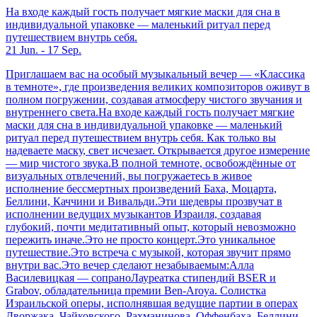
На входе каждый гость получает мягкие маски для сна в
индивидуальной упаковке — маленький ритуал перед
путешествием внутрь себя.
21 Jun. - 17 Sep.
Приглашаем вас на особый музыкальный вечер — «Классика
в темноте», где произведения великих композиторов оживут в
полном погружении, создавая атмосферу чистого звучания и
внутреннего света.На входе каждый гость получает мягкие
маски для сна в индивидуальной упаковке — маленький
ритуал перед путешествием внутрь себя. Как только вы
надеваете маску, свет исчезает. Открывается другое измерение
— мир чистого звука.В полной темноте, освобождённые от
визуальных отвлечений, вы погружаетесь в живое
исполнение бессмертных произведений Баха, Моцарта,
Беллини, Каччини и Вивальди.Эти шедевры прозвучат в
исполнении ведущих музыкантов Израиля, создавая
глубокий, почти медитативный опыт, который невозможно
пережить иначе.Это не просто концерт.Это уникальное
путешествие.Это встреча с музыкой, которая звучит прямо
внутри вас.Это вечер сделают незабываемым:Алла
Василевицкая — сопраноЛауреатка стипендий BSER и
Grabov, обладательница премии Ben-Aroya. Солистка
Израильской оперы, исполнявшая ведущие партии в операх
Дворжака, Чайковского, Рахманинова, Оффенбаха, Беллини,