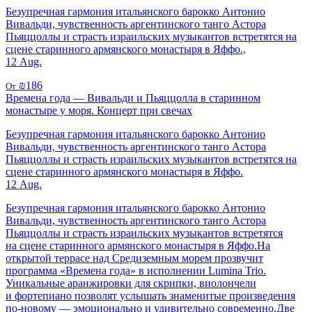
Безупречная гармония итальянского барокко Антонио
Вивальди, чувственность аргентинского танго Астора
Пьяццоллы и страсть израильских музыкантов встретятся на
сцене старинного армянского монастыря в Яффо.,
12 Aug.
₪186
От
Времена года — Вивальди и Пьяццолла в старинном
монастыре у моря. Концерт при свечах
Безупречная гармония итальянского барокко Антонио
Вивальди, чувственность аргентинского танго Астора
Пьяццоллы и страсть израильских музыкантов встретятся на
сцене старинного армянского монастыря в Яффо.
12 Aug.
Безупречная гармония итальянского барокко Антонио
Вивальди, чувственность аргентинского танго Астора
Пьяццоллы и страсть израильских музыкантов встретятся
на сцене старинного армянского монастыря в Яффо.На
открытой террасе над Средиземным морем прозвучит
программа «Времена года» в исполнении Lumina Trio.
Уникальные аранжировки для скрипки, виолончели
и фортепиано позволят услышать знаменитые произведения
по-новому — эмоционально и удивительно современно.Две