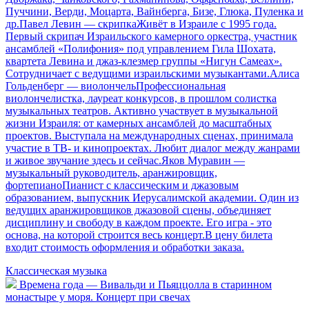
Пуччини, Верди, Моцарта, Вайнберга, Бизе, Глюка, Пуленка и
др.Павел Левин — скрипкаЖивёт в Израиле с 1995 года.
Первый скрипач Израильского камерного оркестра, участник
ансамблей «Полифония» под управлением Гила Шохата,
квартета Левина и джаз-клезмер группы «Нигун Самеах».
Сотрудничает с ведущими израильскими музыкантами.Алиса
Гольденберг — виолончельПрофессиональная
виолончелистка, лауреат конкурсов, в прошлом солистка
музыкальных театров. Активно участвует в музыкальной
жизни Израиля: от камерных ансамблей до масштабных
проектов. Выступала на международных сценах, принимала
участие в ТВ- и кинопроектах. Любит диалог между жанрами
и живое звучание здесь и сейчас.Яков Муравин —
музыкальный руководитель, аранжировщик,
фортепианоПианист с классическим и джазовым
образованием, выпускник Иерусалимской академии. Один из
ведущих аранжировщиков джазовой сцены, объединяет
дисциплину и свободу в каждом проекте. Его игра - это
основа, на которой строится весь концерт.В цену билета
входит стоимость оформления и обработки заказа.
Классическая музыка
Времена года — Вивальди и Пьяццолла в старинном
монастыре у моря. Концерт при свечах