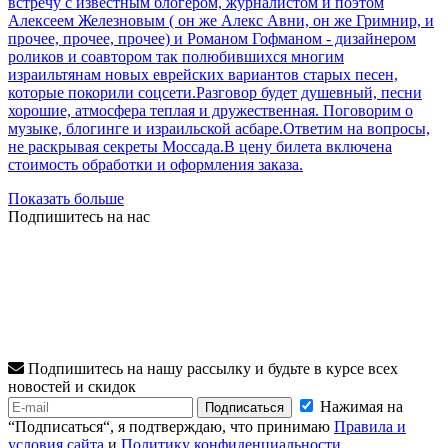
встречу с известным блогером, журналистом и поэтом
Алексеем Железновым ( он же Алекс Авни, он же Гримнир, и
прочее, прочее, прочее) и Романом Гофманом - дизайнером
роликов и соавтором так полюбившихся многим
израильтянам новых еврейских вариантов старых песен,
которые покорили соцсети.Разговор будет душевный, песни
хорошие, атмосфера теплая и дружественная. Поговорим о
музыке, блогинге и израильской асбаре.Ответим на вопросы,
не раскрывая секреты Моссада.В цену билета включена
стоимость обработки и оформления заказа.
Показать больше
Подпишитесь на нас
Подпишитесь на нашу рассылку и будьте в курсе всех
новостей и скидок
Нажимая на
Подписаться
“Подписаться“, я подтверждаю, что принимаю
Правила и
условия сайта
и
Политику конфиденциальности