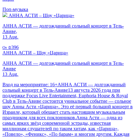
Поп-музыка
АННА АСТИ – Шоу «Царица»
АННА АСТИ — долгожданный сольный концерт в Тель-
Авиве,
13 Aug.
₪396
От
АННА АСТИ – Шоу «Царица»
АННА АСТИ — долгожданный сольный концерт в Тель-
Авиве
13 Aug.
Вход на мероприятие: 16+АННА АСТИ — долгожданный
сольный концерт в Тель-Авиве13 августа 2026 года при
поддержке Focus Live Entertainment, Euphoria House & Royal
Club в Тель-Авиве состоится уникальное событие — сольное
шоу Анны Асти «Царица». Это её первый большой концерт в
Израиле, который обещает стать настоящим музыкальным
праздником для всех поклонников.Анна Асти — одна из
самых ярких звёзд современной эстрады, известная
миллионам слушателей по таким хитам, как «Царица»,
«Повело», «Феникс», «По барам» и многим другим. Каждая