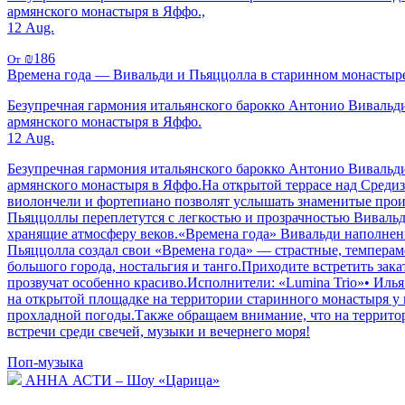
армянского монастыря в Яффо.,
12 Aug.
₪186
От
Времена года — Вивальди и Пьяццолла в старинном монастыре
Безупречная гармония итальянского барокко Антонио Вивальди
армянского монастыря в Яффо.
12 Aug.
Безупречная гармония итальянского барокко Антонио Вивальди
армянского монастыря в Яффо.На открытой террасе над Среди
виолончели и фортепиано позволят услышать знаменитые прои
Пьяццоллы переплетутся с легкостью и прозрачностью Вивальд
хранящие атмосферу веков.«Времена года» Вивальди наполнены
Пьяццолла создал свои «Времена года» — страстные, темперам
большого города, ностальгия и танго.Приходите встретить за
прозвучат особенно красиво.Исполнители: «Lumina Trio»• Иль
на открытой площадке на территории старинного монастыря у м
прохладной погоды.Также обращаем внимание, что на территор
встречи среди свечей, музыки и вечернего моря!
Поп-музыка
АННА АСТИ – Шоу «Царица»