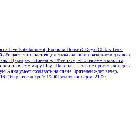
Live Entertainment, Euphoria House & Royal Club в Тель-
й обещает стать настоящим музыкальным праздником для всех
 как «Царица», «Повело», «Феникс», «По барам» и многим
тории по всему миру.Шоу «Царица» — это не просто концерт, а
ю Анна умеет создавать на сцене. Зрителей ждёт вечер,
16+Открытие дверей: 19:00Начало концерта: 21:00