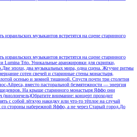
ть израильских музыкантов встретятся на сцене старинного
ть израильских музыкантов встретятся на сцене старинного
и Lumina Trio. Уникальные аранжировки для скрипки,
.Две эпохи, два музыкальных мира, одна сцена. Жгучие ритмы
мерцание сотен свечей и старинные стены монастыря,
лотой осенью и зимней тишиной. Спустя почти три столетия
нос-Айреса, вместо пасторальной безмятежности — энергия
х шедевров. На крыше старинного монастыря Яффо они
ич (виолончель)Обратите внимание: концерт проходит
ять с собой лёгкую накидку или что-то тёплое на случай
 со стороны набережной Яффо, а не через Старый город.До