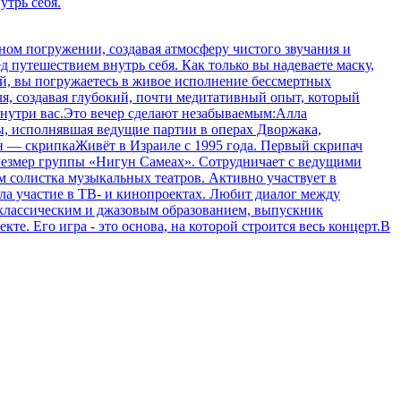
утрь себя.
ном погружении, создавая атмосферу чистого звучания и
 путешествием внутрь себя. Как только вы надеваете маску,
ий, вы погружаетесь в живое исполнение бессмертных
, создавая глубокий, почти медитативный опыт, который
внутри вас.Это вечер сделают незабываемым:Алла
, исполнявшая ведущие партии в операх Дворжака,
н — скрипкаЖивёт в Израиле с 1995 года. Первый скрипач
клезмер группы «Нигун Самеах». Сотрудничает с ведущими
 солистка музыкальных театров. Активно участвует в
а участие в ТВ- и кинопроектах. Любит диалог между
классическим и джазовым образованием, выпускник
. Его игра - это основа, на которой строится весь концерт.В