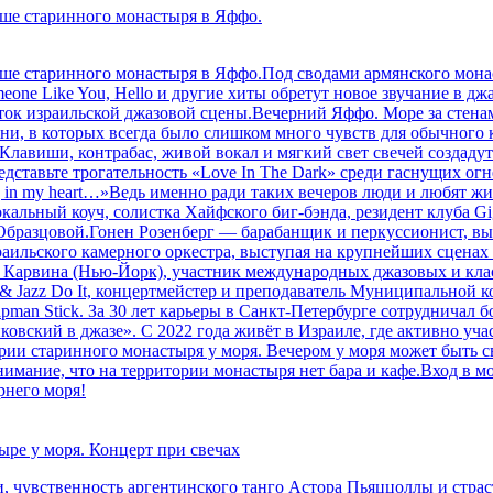
ыше старинного монастыря в Яффо.
рыше старинного монастыря в Яффо.Под сводами армянского мон
 Someone Like You, Hello и другие хиты обретут новое звучание 
исток израильской джазовой сцены.Вечерний Яффо. Море за стена
 песни, в которых всегда было слишком много чувств для обычного
.Клавиши, контрабас, живой вокал и мягкий свет свечей создадут 
редставьте трогательность «Love In The Dark» среди гаснущих о
rting in my heart…»Ведь именно ради таких вечеров люди и любя
вокальный коуч, солистка Хайфского биг-бэнда, резидент клуба 
Образцовой.Гонен Розенберг — барабанщик и перкуссионист, в
раильского камерного оркестра, выступая на крупнейших сцена
а Карвина (Нью-Йорк), участник международных джазовых и кл
 & Jazz Do It, концертмейстер и преподаватель Муниципальной к
pman Stick. За 30 лет карьеры в Санкт-Петербурге сотрудничал 
ковский в джазе». С 2022 года живёт в Израиле, где активно уч
рии старинного монастыря у моря. Вечером у моря может быть с
нимание, что на территории монастыря нет бара и кафе.Вход в м
рнего моря!
ре у моря. Концерт при свечах
, чувственность аргентинского танго Астора Пьяццоллы и страс