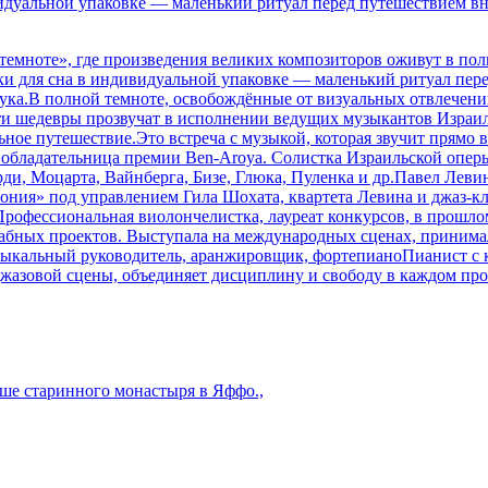
видуальной упаковке — маленький ритуал перед путешествием вн
емноте», где произведения великих композиторов оживут в пол
ки для сна в индивидуальной упаковке — маленький ритуал перед
звука.В полной темноте, освобождённые от визуальных отвлечен
ти шедевры прозвучат в исполнении ведущих музыкантов Израиля
ьное путешествие.Это встреча с музыкой, которая звучит прямо 
обладательница премии Ben-Aroya. Солистка Израильской оперы
ди, Моцарта, Вайнберга, Бизе, Глюка, Пуленка и др.Павел Леви
фония» под управлением Гила Шохата, квартета Левина и джаз-
офессиональная виолончелистка, лауреат конкурсов, в прошлом
абных проектов. Выступала на международных сценах, принимал
зыкальный руководитель, аранжировщик, фортепианоПианист с 
овой сцены, объединяет дисциплину и свободу в каждом проекте
ыше старинного монастыря в Яффо.,