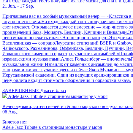
На входе каждый гость получает мягкие маски для сна в инди
21 Jun. - 17 Sep.
Приглашаем вас на особый музыкальный вечер — «Классика в т
внутреннего света.На входе каждый гость получает мягкие мас
свет исчезает. Открывается другое измерение — мир чистого 
произведений Баха, Моцарта, Беллини, Каччини и Вивальди.Э
невозможно пережить иначе.Это не просто концерт.Это уникал
Василевицкая — сопраноЛауреатка стипендий BSER и Grabov, 
Чайковского, Рахманинова, Оффенбаха, Беллини, Пуччини, Вер
Израильского камерного оркестра, участник ансамблей «Поли
израильскими музыкантами.Алиса Гольденберг — виолончельПр
музыкальной жизни Израиля: от камерных ансамблей до масшт
жанрами и живое звучание здесь и сейчас.Яков Муравин — му
Иерусалимской академии. Один из ведущих аранжировщиков джаз
цену билета входит стоимость оформления и обработки заказа.
ЗАВЕРШЕННЫЕ
Джаз и блюз
Adele Jazz Tribute в старинном монастыре у моря
Вечер музыки, сотен свечей и тёплого морского воздуха на кр
06 Aug.
Билетов нет
Adele Jazz Tribute в старинном монастыре у моря