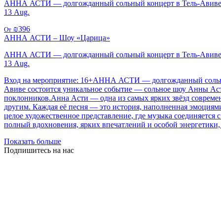
АННА АСТИ — долгожданный сольный концерт в Тель-Авиве
13 Aug.
₪396
От
АННА АСТИ – Шоу «Царица»
АННА АСТИ — долгожданный сольный концерт в Тель-Авив
13 Aug.
Вход на мероприятие: 16+АННА АСТИ — долгожданный сольный к
Авиве состоится уникальное событие — сольное шоу Анны Аст
поклонников.Анна Асти — одна из самых ярких звёзд современ
другим. Каждая её песня — это история, наполненная эмоциям
целое художественное представление, где музыка соединяется 
полный вдохновения, ярких впечатлений и особой энергетики, 
Показать больше
Подпишитесь на нас