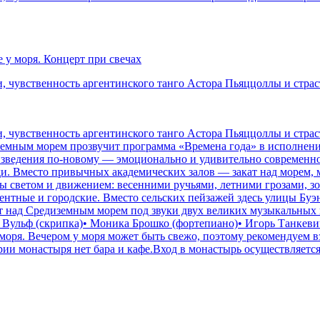
 у моря. Концерт при свечах
, чувственность аргентинского танго Астора Пьяццоллы и страс
, чувственность аргентинского танго Астора Пьяццоллы и страс
земным морем прозвучит программа «Времена года» в исполнени
зведения по-новому — эмоционально и удивительно современно
и. Вместо привычных академических залов — закат над морем, 
 светом и движением: весенними ручьями, летними грозами, зо
ентные и городские. Вместо сельских пейзажей здесь улицы Буэ
кат над Средиземным морем под звуки двух великих музыкальны
я Вульф (скрипка)• Моника Брошко (фортепиано)• Игорь Танкев
оря. Вечером у моря может быть свежо, поэтому рекомендуем вз
ии монастыря нет бара и кафе.Вход в монастырь осуществляется