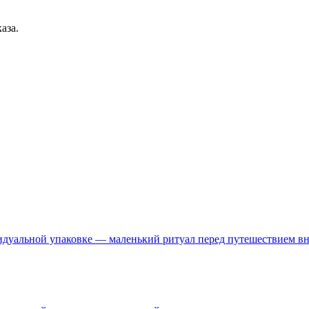
аза.
идуальной упаковке — маленький ритуал перед путешествием вну