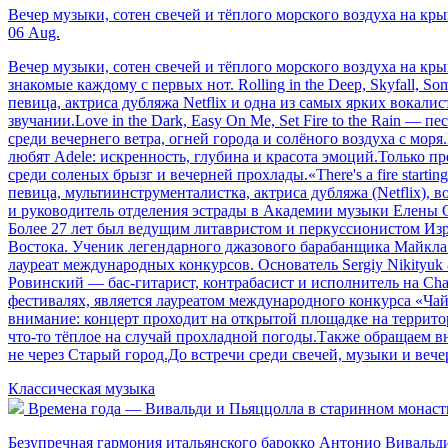
Вечер музыки, сотен свечей и тёплого морского воздуха на кр
06 Aug.
Вечер музыки, сотен свечей и тёплого морского воздуха на к
знакомые каждому с первых нот. Rolling in the Deep, Skyfall,
певица, актриса дубляжа Netflix и одна из самых ярких вокал
звучании.Love in the Dark, Easy On Me, Set Fire to the Rain —
среди вечернего ветра, огней города и солёного воздуха с моря
любят Adele: искренность, глубина и красота эмоций.Только п
среди соленых брызг и вечерней прохлады.«There's a fire sta
певица, мультиинструменталистка, актриса дубляжа (Netflix), 
и руководитель отделения эстрады в Академии музыки Елены 
Более 27 лет был ведущим литавристом и перкуссионистом Из
Востока. Ученик легендарного джазового барабанщика Майкл
лауреат международных конкурсов. Основатель Sergiy Nikityuk
Ровинский — бас-гитарист, контрабасист и исполнитель на Cha
фестивалях, является лауреатом международного конкурса «Чай
внимание: концерт проходит на открытой площадке на террито
что-то тёплое на случай прохладной погоды.Также обращаем в
не через Старый город.До встречи среди свечей, музыки и вече
Классическая музыка
Времена года — Вивальди и Пьяццолла в старинном монасты
Безупречная гармония итальянского барокко Антонио Вивальди