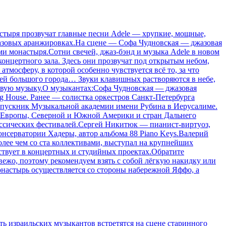
астыря прозвучат главные песни Adele — хрупкие, мощные,
в джазовых аранжировках.На сцене — Софа Чудновская — джазовая
ми монастыря.Сотни свечей, джаз-бэнд и музыка Adele в новом
 концертного зала. Здесь они прозвучат под открытым небом,
атмосферу, в которой особенно чувствуется всё то, за что
гней большого города… Звуки клавишных растворяются в небе,
т живую музыку.О музыкантах:Софа Чудновская — джазовая
Gig House. Ранее — солистка оркестров Санкт-Петербурга
ыпускник Музыкальной академии имени Рубина в Иерусалиме.
х Европы, Северной и Южной Америки и стран Дальнего
ассических фестивалей.Сергей Никитюк — пианист-виртуоз,
онсерватории Хадеры, автор альбома 88 Piano Keys.Валерий
более чем со ста коллективами, выступал на крупнейших
аствует в концертных и студийных проектах.Обратите
вежо, поэтому рекомендуем взять с собой лёгкую накидку или
онастырь осуществляется со стороны набережной Яффо, а
ть израильских музыкантов встретятся на сцене старинного