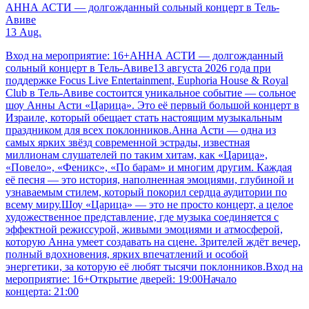
АННА АСТИ — долгожданный сольный концерт в Тель-
Авиве
13 Aug.
Вход на мероприятие: 16+АННА АСТИ — долгожданный
сольный концерт в Тель-Авиве13 августа 2026 года при
поддержке Focus Live Entertainment, Euphoria House & Royal
Club в Тель-Авиве состоится уникальное событие — сольное
шоу Анны Асти «Царица». Это её первый большой концерт в
Израиле, который обещает стать настоящим музыкальным
праздником для всех поклонников.Анна Асти — одна из
самых ярких звёзд современной эстрады, известная
миллионам слушателей по таким хитам, как «Царица»,
«Повело», «Феникс», «По барам» и многим другим. Каждая
её песня — это история, наполненная эмоциями, глубиной и
узнаваемым стилем, который покорил сердца аудитории по
всему миру.Шоу «Царица» — это не просто концерт, а целое
художественное представление, где музыка соединяется с
эффектной режиссурой, живыми эмоциями и атмосферой,
которую Анна умеет создавать на сцене. Зрителей ждёт вечер,
полный вдохновения, ярких впечатлений и особой
энергетики, за которую её любят тысячи поклонников.Вход на
мероприятие: 16+Открытие дверей: 19:00Начало
концерта: 21:00