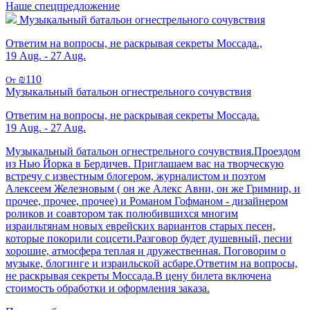
Наше спецпредложение
Музыкальный батальон огнестрельного сочувствия
Ответим на вопросы, не раскрывая секреты Моссада.,
19 Aug. - 27 Aug.
₪110
От
Музыкальный батальон огнестрельного сочувствия
Ответим на вопросы, не раскрывая секреты Моссада.
19 Aug. - 27 Aug.
Музыкальный батальон огнестрельного сочувствия.Проездом
из Нью Йорка в Бердичев. Приглашаем вас на творческую
встречу с известным блогером, журналистом и поэтом
Алексеем Железновым ( он же Алекс Авни, он же Гримнир, и
прочее, прочее, прочее) и Романом Гофманом - дизайнером
роликов и соавтором так полюбившихся многим
израильтянам новых еврейских вариантов старых песен,
которые покорили соцсети.Разговор будет душевный, песни
хорошие, атмосфера теплая и дружественная. Поговорим о
музыке, блогинге и израильской асбаре.Ответим на вопросы,
не раскрывая секреты Моссада.В цену билета включена
стоимость обработки и оформления заказа.