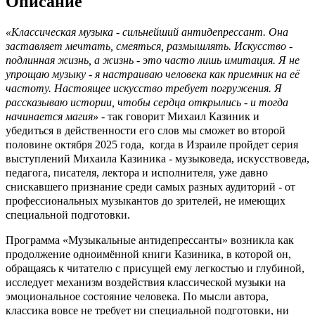
Описание
«Классическая музыка - сильнейший антидепрессант. Она
заставляет мечтать, смеяться, размышлять. Искусство -
подлинная жизнь, а жизнь - это часто лишь имитация. Я не
упрощаю музыку - я настраиваю человека как приемник на её
частоту. Настоящее искусство требует погружения. Я
рассказываю истории, чтобы сердца открылись - и тогда
начинается магия»
- так говорит Михаил Казиник и
убедиться в действенности его слов мы сможет во второй
половине октября 2025 года,
когда в Израиле пройдет серия
выступлений Михаила Казиника - музыковеда, искусствоведа,
педагога, писателя, лектора и исполнителя, уже давно
снискавшего признание среди самых разных аудиторий - от
профессиональных музыкантов до зрителей, не имеющих
специальной подготовки.
Программа «Музыкальные антидепрессанты» возникла как
продолжение одноимённой книги Казиника, в которой он,
обращаясь к читателю с присущей ему легкостью и глубиной,
исследует механизм воздействия классической музыки на
эмоциональное состояние человека. По мысли автора,
классика вовсе не требует ни специальной подготовки, ни