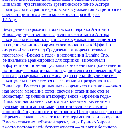
Вивальди, чувственность аргентинского танго Астора
Пьяццоллы и страсть израильских музыкантов встретятся на
сцене старинного армянского монастыря в Яффо.
12 Aug.
Безупречная гармония итальянского барокко Антонио
Вивальди, чувственность аргентинского танго Астора
Пьяццоллы и страсть израильских музыкантов встретятся
на сцене старинного армянского монастыря в Яффо.На
открытой террасе над Средиземным морем прозвучит
программа «Времена года» в исполнении Lumina Trio.
Уникальные аранжировки для скрипки, виолончели
и фортепиано позволят услышать знаменитые произведения
по-новому — эмоционально и удивительно современно.Две
эпохи, два музыкальных мира, одна сцена. Жгучие ритмы
Пьяццоллы переплетутся с легкостью и прозрачностью
Вивальди. Вместо привычных академических залов — закат
над морем, мерцание сотен свечей и старинные стены
монастыря, хранящие атмосферу веков.«Времена года»
Вивальди наполнены светом и движением: весенними
ручьями, летними грозами, золотой осенью и зимней
тишиной. Спустя почти три столетия Пьяццолла создал свои
«Времена года» — страстные, темпераментные и городские.
Вместо сельских пейзажей здесь улицы Буэнос-Айреса,
вместо пасторальной безмятежности — энергия большого