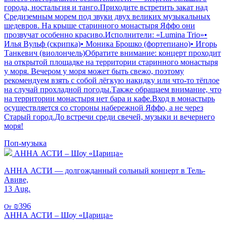
города, ностальгия и танго.Приходите встретить закат над
Средиземным морем под звуки двух великих музыкальных
шедевров. На крыше старинного монастыря Яффо они
прозвучат особенно красиво.Исполнители: «Lumina Trio»•
Илья Вульф (скрипка)• Моника Брошко (фортепиано)• Игорь
Танкевич (виолончель)Обратите внимание: концерт проходит
на открытой площадке на территории старинного монастыря
у моря. Вечером у моря может быть свежо, поэтому
рекомендуем взять с собой лёгкую накидку или что-то тёплое
на случай прохладной погоды.Также обращаем внимание, что
на территории монастыря нет бара и кафе.Вход в монастырь
осуществляется со стороны набережной Яффо, а не через
Старый город.До встречи среди свечей, музыки и вечернего
моря!
Поп-музыка
АННА АСТИ – Шоу «Царица»
АННА АСТИ — долгожданный сольный концерт в Тель-
Авиве,
13 Aug.
₪396
От
АННА АСТИ – Шоу «Царица»