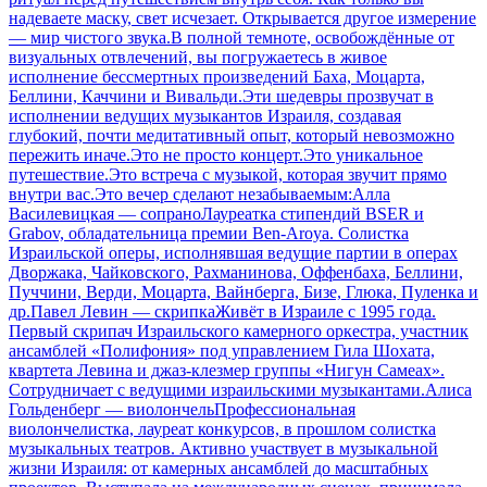
надеваете маску, свет исчезает. Открывается другое измерение
— мир чистого звука.В полной темноте, освобождённые от
визуальных отвлечений, вы погружаетесь в живое
исполнение бессмертных произведений Баха, Моцарта,
Беллини, Каччини и Вивальди.Эти шедевры прозвучат в
исполнении ведущих музыкантов Израиля, создавая
глубокий, почти медитативный опыт, который невозможно
пережить иначе.Это не просто концерт.Это уникальное
путешествие.Это встреча с музыкой, которая звучит прямо
внутри вас.Это вечер сделают незабываемым:Алла
Василевицкая — сопраноЛауреатка стипендий BSER и
Grabov, обладательница премии Ben-Aroya. Солистка
Израильской оперы, исполнявшая ведущие партии в операх
Дворжака, Чайковского, Рахманинова, Оффенбаха, Беллини,
Пуччини, Верди, Моцарта, Вайнберга, Бизе, Глюка, Пуленка и
др.Павел Левин — скрипкаЖивёт в Израиле с 1995 года.
Первый скрипач Израильского камерного оркестра, участник
ансамблей «Полифония» под управлением Гила Шохата,
квартета Левина и джаз-клезмер группы «Нигун Самеах».
Сотрудничает с ведущими израильскими музыкантами.Алиса
Гольденберг — виолончельПрофессиональная
виолончелистка, лауреат конкурсов, в прошлом солистка
музыкальных театров. Активно участвует в музыкальной
жизни Израиля: от камерных ансамблей до масштабных