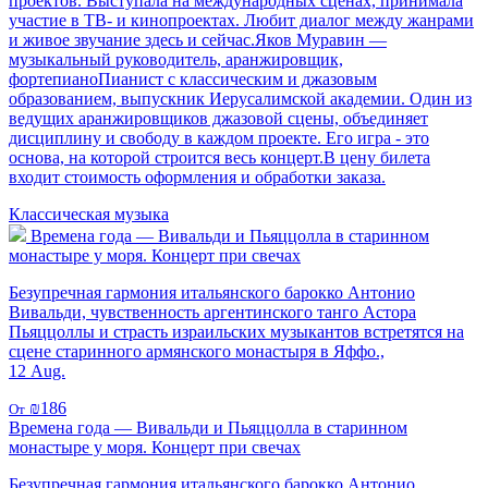
проектов. Выступала на международных сценах, принимала
участие в ТВ- и кинопроектах. Любит диалог между жанрами
и живое звучание здесь и сейчас.Яков Муравин —
музыкальный руководитель, аранжировщик,
фортепианоПианист с классическим и джазовым
образованием, выпускник Иерусалимской академии. Один из
ведущих аранжировщиков джазовой сцены, объединяет
дисциплину и свободу в каждом проекте. Его игра - это
основа, на которой строится весь концерт.В цену билета
входит стоимость оформления и обработки заказа.
Классическая музыка
Времена года — Вивальди и Пьяццолла в старинном
монастыре у моря. Концерт при свечах
Безупречная гармония итальянского барокко Антонио
Вивальди, чувственность аргентинского танго Астора
Пьяццоллы и страсть израильских музыкантов встретятся на
сцене старинного армянского монастыря в Яффо.,
12 Aug.
₪186
От
Времена года — Вивальди и Пьяццолла в старинном
монастыре у моря. Концерт при свечах
Безупречная гармония итальянского барокко Антонио