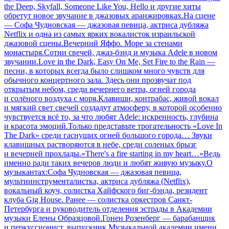
the Deep, Skyfall, Someone Like You, Hello и другие хиты
обретут новое звучание в джазовых аранжировках.На сцене
— Софа Чудновская — джазовая певица, актриса дубляжа
Netflix и одна из самых ярких вокалисток израильской
джазовой сцены.Вечерний Яффо. Море за стенами
монастыря.Сотни свечей, джаз-бэнд и музыка Adele в новом
звучании.Love in the Dark, Easy On Me, Set Fire to the Rain —
песни, в которых всегда было слишком много чувств для
обычного концертного зала. Здесь они прозвучат под
открытым небом, среди вечернего ветра, огней города
и солёного воздуха с моря.Клавиши, контрабас, живой вокал
и мягкий свет свечей создадут атмосферу, в которой особенно
чувствуется всё то, за что любят Adele: искренность, глубина
и красота эмоций.Только представьте трогательность «Love In
The Dark» среди гаснущих огней большого города… Звуки
клавишных растворяются в небе, среди соленых брызг
и вечерней прохлады.«There's a fire starting in my heart…»Ведь
именно ради таких вечеров люди и любят живую музыку.О
музыкантах:Софа Чудновская — джазовая певица,
мультиинструменталистка, актриса дубляжа (Netflix),
вокальный коуч, солистка Хайфского биг-бэнда, резидент
клуба Gig House. Ранее — солистка оркестров Санкт-
Петербурга и руководитель отделения эстрады в Академии
музыки Елены Образцовой.Гонен Розенберг — барабанщик
и перкуссионист, выпускник Музыкальной академии имени