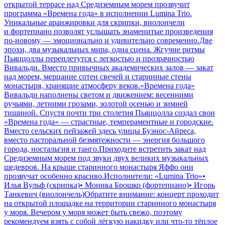
открытой террасе над Средиземным морем прозвучит
программа «Времена года» в исполнении Lumina Trio.
Уникальные аранжировки для скрипки, виолончели
и фортепиано позволят услышать знаменитые произведения
по-новому — эмоционально и удивительно современно.Две
эпохи, два музыкальных мира, одна сцена. Жгучие ритмы
Пьяццоллы переплетутся с легкостью и прозрачностью
Вивальди. Вместо привычных академических залов — закат
над морем, мерцание сотен свечей и старинные стены
монастыря, хранящие атмосферу веков.«Времена года»
Вивальди наполнены светом и движением: весенними
ручьями, летними грозами, золотой осенью и зимней
тишиной. Спустя почти три столетия Пьяццолла создал свои
«Времена года» — страстные, темпераментные и городские.
Вместо сельских пейзажей здесь улицы Буэнос-Айреса,
вместо пасторальной безмятежности — энергия большого
города, ностальгия и танго.Приходите встретить закат над
Средиземным морем под звуки двух великих музыкальных
шедевров. На крыше старинного монастыря Яффо они
прозвучат особенно красиво.Исполнители: «Lumina Trio»•
Илья Вульф (скрипка)• Моника Брошко (фортепиано)• Игорь
Танкевич (виолончель)Обратите внимание: концерт проходит
на открытой площадке на территории старинного монастыря
у моря. Вечером у моря может быть свежо, поэтому
рекомендуем взять с собой лёгкую накидку или что-то тёплое