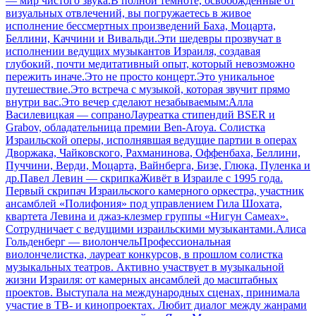
— мир чистого звука.В полной темноте, освобождённые от
визуальных отвлечений, вы погружаетесь в живое
исполнение бессмертных произведений Баха, Моцарта,
Беллини, Каччини и Вивальди.Эти шедевры прозвучат в
исполнении ведущих музыкантов Израиля, создавая
глубокий, почти медитативный опыт, который невозможно
пережить иначе.Это не просто концерт.Это уникальное
путешествие.Это встреча с музыкой, которая звучит прямо
внутри вас.Это вечер сделают незабываемым:Алла
Василевицкая — сопраноЛауреатка стипендий BSER и
Grabov, обладательница премии Ben-Aroya. Солистка
Израильской оперы, исполнявшая ведущие партии в операх
Дворжака, Чайковского, Рахманинова, Оффенбаха, Беллини,
Пуччини, Верди, Моцарта, Вайнберга, Бизе, Глюка, Пуленка и
др.Павел Левин — скрипкаЖивёт в Израиле с 1995 года.
Первый скрипач Израильского камерного оркестра, участник
ансамблей «Полифония» под управлением Гила Шохата,
квартета Левина и джаз-клезмер группы «Нигун Самеах».
Сотрудничает с ведущими израильскими музыкантами.Алиса
Гольденберг — виолончельПрофессиональная
виолончелистка, лауреат конкурсов, в прошлом солистка
музыкальных театров. Активно участвует в музыкальной
жизни Израиля: от камерных ансамблей до масштабных
проектов. Выступала на международных сценах, принимала
участие в ТВ- и кинопроектах. Любит диалог между жанрами