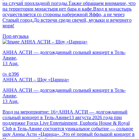
на случай прохладной погоды.Также обращаем внимание, что
на территории монастыря нет бара и кафе.Вход в монастырь
осуществляется со стороны набережной Яффо, а не через
Старый город.До встречи среди свечей, музыки и вечернего
моря!
Поп-музыка
АННА АСТИ – Шоу «Царица»
АННА АСТИ — долгожданный сольный концерт в Тель-
Авиве,
13 Aug.
₪396
От
АННА АСТИ – Шоу «Царица»
АННА АСТИ — долгожданный сольный концерт в Тель-
Авиве,
13 Aug.
Вход на мероприятие: 16+АННА АСТИ — долгожданный
сольный концерт в Тель-Авиве13 августа 2026 года при
поддержке Focus Live Entertainment, Euphoria House & Royal
Club в Тель-Авиве состоится уникальное событие — сольное
шоу Анны Асти «Царица». Это её первый большой концерт в