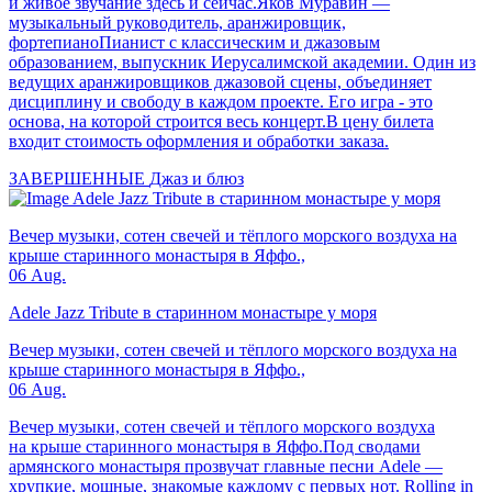
и живое звучание здесь и сейчас.Яков Муравин —
музыкальный руководитель, аранжировщик,
фортепианоПианист с классическим и джазовым
образованием, выпускник Иерусалимской академии. Один из
ведущих аранжировщиков джазовой сцены, объединяет
дисциплину и свободу в каждом проекте. Его игра - это
основа, на которой строится весь концерт.В цену билета
входит стоимость оформления и обработки заказа.
ЗАВЕРШЕННЫЕ
Джаз и блюз
Adele Jazz Tribute в старинном монастыре у моря
Вечер музыки, сотен свечей и тёплого морского воздуха на
крыше старинного монастыря в Яффо.,
06 Aug.
Adele Jazz Tribute в старинном монастыре у моря
Вечер музыки, сотен свечей и тёплого морского воздуха на
крыше старинного монастыря в Яффо.,
06 Aug.
Вечер музыки, сотен свечей и тёплого морского воздуха
на крыше старинного монастыря в Яффо.Под сводами
армянского монастыря прозвучат главные песни Adele —
хрупкие, мощные, знакомые каждому с первых нот. Rolling in