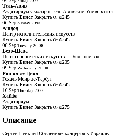
04
Sep
Friday
20:00
Тель-Авив
Аудиториум Смоларш Тель-Авивский Университет
Купить
Билет
Закрыть
₪245
От
06
Sep
Sunday
20:00
Ашдод
Центр исполнительских искусств
Купить
Билет
Закрыть
₪245
От
08
Sep
Tuesday
20:00
Беэр-Шева
Центр сценических искусств — Большой зал
Купить
Билет
Закрыть
₪235
От
09
Sep
Wednesday
20:00
Ришон-ле-Цион
Гехаль Меир ле-Тарбут
Купить
Билет
Закрыть
₪245
От
10
Sep
Thursday
20:00
Хайфа
Аудиториум
Купить
Билет
Закрыть
₪275
От
Описание
Сергей Пенкин Юбилейные концерты в Израиле.