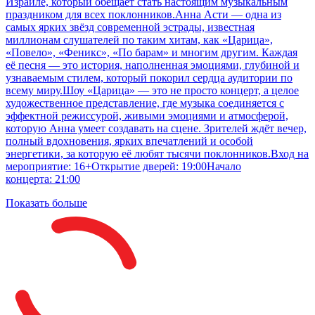
Израиле, который обещает стать настоящим музыкальным
праздником для всех поклонников.Анна Асти — одна из
самых ярких звёзд современной эстрады, известная
миллионам слушателей по таким хитам, как «Царица»,
«Повело», «Феникс», «По барам» и многим другим. Каждая
её песня — это история, наполненная эмоциями, глубиной и
узнаваемым стилем, который покорил сердца аудитории по
всему миру.Шоу «Царица» — это не просто концерт, а целое
художественное представление, где музыка соединяется с
эффектной режиссурой, живыми эмоциями и атмосферой,
которую Анна умеет создавать на сцене. Зрителей ждёт вечер,
полный вдохновения, ярких впечатлений и особой
энергетики, за которую её любят тысячи поклонников.Вход на
мероприятие: 16+Открытие дверей: 19:00Начало
концерта: 21:00
Показать больше