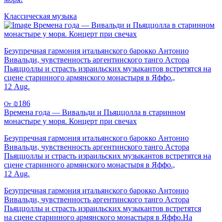
Классическая музыка
Времена года — Вивальди и Пьяццолла в старинном
монастыре у моря. Концерт при свечах
Безупречная гармония итальянского барокко Антонио
Вивальди, чувственность аргентинского танго Астора
Пьяццоллы и страсть израильских музыкантов встретятся на
сцене старинного армянского монастыря в Яффо.,
12 Aug.
₪186
От
Времена года — Вивальди и Пьяццолла в старинном
монастыре у моря. Концерт при свечах
Безупречная гармония итальянского барокко Антонио
Вивальди, чувственность аргентинского танго Астора
Пьяццоллы и страсть израильских музыкантов встретятся на
сцене старинного армянского монастыря в Яффо.,
12 Aug.
Безупречная гармония итальянского барокко Антонио
Вивальди, чувственность аргентинского танго Астора
Пьяццоллы и страсть израильских музыкантов встретятся
на сцене старинного армянского монастыря в Яффо.На