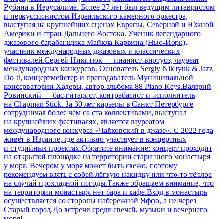
Рубина в Иерусалиме. Более 27 лет был ведущим литавристом
и перкуссионистом Израильского камерного оркестра,
выступая на крупнейших сценах Европы, Северной и Южной
Америки и стран Дальнего Востока. Ученик легендарного
джазового барабанщика Майкла Карвина (Нью-Йорк),
участник международных джазовых и классических
фестивалей.Сергей Никитюк — пианист-виртуоз, лауреат
международных конкурсов. Основатель Sergiy Nikityuk & Jazz
Do It, концертмейстер и преподаватель Муниципальной
консерватории Хадеры, автор альбома 88 Piano Keys.Валерий
Ровинский — бас-гитарист, контрабасист и исполнитель
на Chapman Stick. За 30 лет карьеры в Санкт-Петербурге
сотрудничал более чем со ста коллективами, выступал
на крупнейших фестивалях, является лауреатом
международного конкурса «Чайковский в джазе». С 2022 года
живёт в Израиле, где активно участвует в концертных
и студийных проектах.Обратите внимание: концерт проходит
на открытой площадке на территории старинного монастыря
у моря. Вечером у моря может быть свежо, поэтому
рекомендуем взять с собой лёгкую накидку или что-то тёплое
на случай прохладной погоды.Также обращаем внимание, что
на территории монастыря нет бара и кафе.Вход в монастырь
осуществляется со стороны набережной Яффо, а не через
Старый город.До встречи среди свечей, музыки и вечернего
моря!