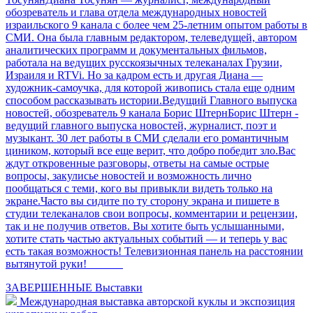
обозреватель и глава отдела международных новостей
израильского 9 канала с более чем 25-летним опытом работы в
СМИ. Она была главным редактором, телеведущей, автором
аналитических программ и документальных фильмов,
работала на ведущих русскоязычных телеканалах Грузии,
Израиля и RTVi. Но за кадром есть и другая Диана —
художник-самоучка, для которой живопись стала еще одним
способом рассказывать истории.Ведущий Главного выпуска
новостей, обозреватель 9 канала Борис ШтернБорис Штерн -
ведущий главного выпуска новостей, журналист, поэт и
музыкант. 30 лет работы в СМИ сделали его романтичным
циником, который все еще верит, что добро победит зло.Вас
ждут откровенные разговоры, ответы на самые острые
вопросы, закулисье новостей и возможность лично
пообщаться с теми, кого вы привыкли видеть только на
экране.Часто вы сидите по ту сторону экрана и пишете в
студии телеканалов свои вопросы, комментарии и рецензии,
так и не получив ответов. Вы хотите быть услышанными,
хотите стать частью актуальных событий — и теперь у вас
есть такая возможность! Телевизионная панель на расстоянии
вытянутой руки!
ЗАВЕРШЕННЫЕ
Выставки
Международная выставка авторской куклы и экспозиция