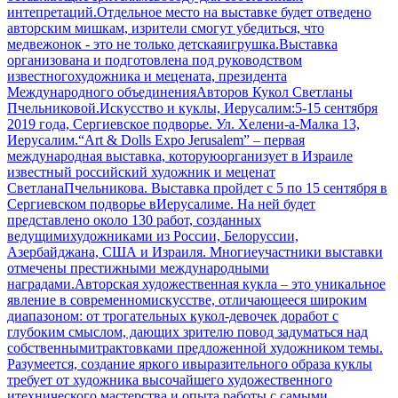
интепретаций.Отдельное место на выставке будет отведено
авторским мишкам, изрители смогут убедиться, что
медвежонок - это не только детскаяигрушка.Выставка
организована и подготовлена под руководством
известногохудожника и мецената, президента
Международного объединенияАвторов Кукол Светланы
Пчельниковой.Искусство и куклы, Иерусалим:5-15 сентября
2019 года, Сергиевское подворье. Ул. Хелени-а-Малка 13,
Иерусалим.“Art & Dolls Expo Jerusalem” – первая
международная выставка, которуюорганизует в Израиле
известный российский художник и меценат
СветланаПчельникова. Выставка пройдет с 5 по 15 сентября в
Сергиевском подворье вИерусалиме. На ней будет
представлено около 130 работ, созданных
ведущимихудожниками из России, Белоруссии,
Азербайджана, США и Израиля. Многиеучастники выставки
отмечены престижными международными
наградами.Авторская художественная кукла – это уникальное
явление в современномискусстве, отличающееся широким
диапазоном: от трогательных кукол-девочек доработ с
глубоким смыслом, дающих зрителю повод задуматься над
собственнымитрактовками предложенной художником темы.
Разумеется, создание яркого ивыразительного образа куклы
требует от художника высочайшего художественного
итехнического мастерства и опыта работы с самыми