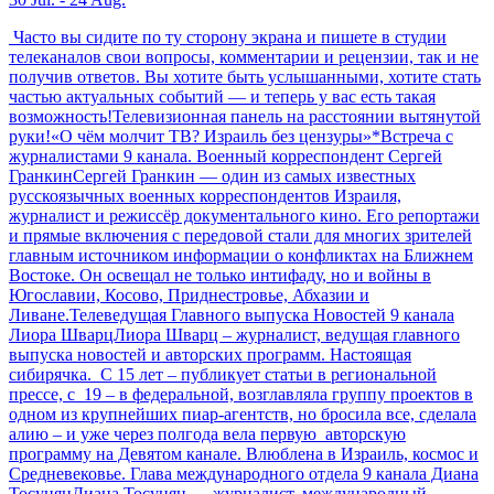
Часто вы сидите по ту сторону экрана и пишете в студии
телеканалов свои вопросы, комментарии и рецензии, так и не
получив ответов. Вы хотите быть услышанными, хотите стать
частью актуальных событий — и теперь у вас есть такая
возможность!Телевизионная панель на расстоянии вытянутой
руки!«О чём молчит ТВ? Израиль без цензуры»*Встреча с
журналистами 9 канала. Военный корреспондент Сергей
ГранкинСергей Гранкин — один из самых известных
русскоязычных военных корреспондентов Израиля,
журналист и режиссёр документального кино. Его репортажи
и прямые включения с передовой стали для многих зрителей
главным источником информации о конфликтах на Ближнем
Востоке. Он освещал не только интифаду, но и войны в
Югославии, Косово, Приднестровье, Абхазии и
Ливане.Телеведущая Главного выпуска Новостей 9 канала
Лиора ШварцЛиора Шварц – журналист, ведущая главного
выпуска новостей и авторских программ. Настоящая
сибирячка. С 15 лет – публикует статьи в региональной
прессе, с 19 – в федеральной, возглавляла группу проектов в
одном из крупнейших пиар-агентств, но бросила все, сделала
алию – и уже через полгода вела первую авторскую
программу на Девятом канале. Влюблена в Израиль, космос и
Средневековье. Глава международного отдела 9 канала Диана
ТосунянДиана Тосунян — журналист, международный