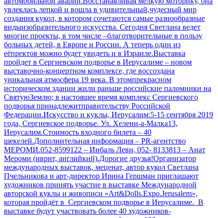
автомобильной аварии.Восстанавливая мелкую моторику, она
увлеклась лепкой и вошла в удивительный,чудесный мир
создания кукол, в котором сочетаются самые разнообразные
видыизобразительного искусства. Сегодня Светлана ведет
многие проекты, в том числе –благотворительные в пользу
больных детей, в Европе и России. А теперь один из
еёпректов можно будет увидеть и в Израиле.Выставка
пройдет в Сергиевском подворье в Иерусалиме – новом
выставочно-концертном комплексе, где воссоздана
уникальная атмосфера 19 века. В этомпрекрасном
историческом здании жили раньше российские паломники на
СвятуюЗемлю; в настоящее время комплекс Сергиевского
подворья принадлежитправительству Российской
Федерации.Искусство и куклы, Иерусалим:5-15 сентября 2019
года, Сергиевское подворье. Ул. Хелени-а-Малка13,
Иерусалим.Стоимость входного билета – 40
шекелей.Дополнительная информация – PR-агентство
МЕРОМИ.052-8599122 – Инбаль Леви, 052- 8133813 – Анат
Мероми (иврит, английкий).Дорогие друзья!Организатор
международных выставок, меценат, автор кукол Светлана
Пчельникова и арт-директор Ирина Гершман приглашают
художников принять участие в выставке Международной
авторской куклы и живописи «Аrt&Dolls.Expo.Jerusalem»,
которая пройдёт в Сергиевском подворье в Иерусалиме. В
выставке будут участвовать более 40 художников-