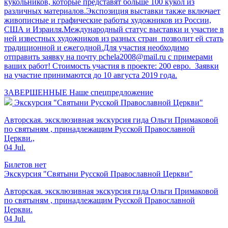
кукольников, которые представят больше 100 кукол из
различных материалов.Экспозиция выставки также включает
живописные и графические работы художников из России,
США и Израиля.Международный статус выставки и участие в
ней известных художников из разных стран позволит ей стать
традиционной и ежегодной.Для участия необходимо
отправить заявку на почту pchela2008@mail.ru с примерами
ваших работ! Стоимость участия в проекте: 200 евро. Заявки
на участие принимаются до 10 августа 2019 года.
ЗАВЕРШЕННЫЕ
Наше спецпредложение
Экскурсия "Святыни Русской Православной Церкви"
Авторская. эксклюзивная экскурсия гида Ольги Примаковой
по святыням , принадлежащим Русской Православной
Церкви.,
04 Jul.
Билетов нет
Экскурсия "Святыни Русской Православной Церкви"
Авторская. эксклюзивная экскурсия гида Ольги Примаковой
по святыням , принадлежащим Русской Православной
Церкви.
04 Jul.