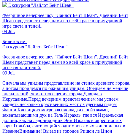
Экскурсия "Лайлот Бейт Шеан"
Фееричное вечернее шоу "Лайлот Бейт Шеан". Древний Бейт
Шеан предстанет перед нами во всей красе в причудливой
игре света и теней.,
09 Jul.
Билетов нет
Экскурсия "Лайлот Бейт Шеан"
Фееричное вечернее шоу "Лайлот Бейт Шеан". Древний Бейт
Шеан предстанет перед нами во всей красе в причудливой
игре света и теней.
09 Jul.
Сначала мы увидим представление на стенах древнего города,
а потом пройдемся по ожившим улицам. Обещаем не меньше
впечатлений, чем от посещения города Давида в
Иерусалиме.Перед вечерним представлением мы успеем
увидеть несколько красивейших мест с чудесным гидом
Фанни Клевицки:смотровая площадка с пейзажами,
захватывающими дух на Тель Израэль, где вся Израэльская
долина, как на ладониродник Эйн Израэль в окрестностях
горы Гильбоа, считающийся одним из самых живописных в
ИзраилеВнимание! Выезд из городов Ришон ле Цион