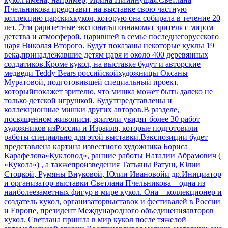
Пчельникова представит на выставке свою частную
коллекцию царскихкукол, которую она собирала в течение 20
лет. Эти раритетные экспонатыпознакомят зрителя с миром
детства и атмосферой, царившей в семье последнегорусского
царя Николая Второго. Будут показаны некоторые куклы 19
века,принадлежавшие детям царя и около 400 деревянных
солдатиков.Кроме кукол, на выставке будут и авторские
медведи Teddy Bears российскойхудожницы Оксаны
Муратовой, подготовившей специальный проект,
которыйпокажет зрителю, что мишка может быть далеко не
только детской игрушкой. Будутпредставлены и
коллекционные мишки других авторов.В разделе,
посвященном живописи, зрители увидят более 30 работ
художников изРоссии и Израиля, которые подготовили
работы специально для этой выставки.Вэкспозиции будет
представлена картина известного художника Бориса
Карафелова«Кукловод», ранние работы Наталии Абрамович (
«Кукола») , а такжепроизведения Татьяны Ратуш, Юлии
Стоцкой, Румяны Внуковой, Юлии Ивановойи др.Инициатор
и организатор выставки Светлана Пчельникова – одна из
наиболеезаметных фигур в мире кукол. Она – коллекционер и
создатель кукол, организаторвыставок и фестивалей в России
и Европе, президент Международного объединенияавторов
кукол. Светлана пришла в мир кукол после тяжелой