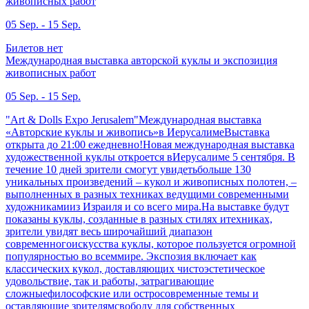
живописных работ
05 Sep. - 15 Sep.
Билетов нет
Международная выставка авторской куклы и экспозиция
живописных работ
05 Sep. - 15 Sep.
"Art & Dolls Expo Jerusalem"Международная выставка
«Авторские куклы и живопись»в ИерусалимеВыставка
открыта до 21:00 ежедневно!Новая международная выставка
художественной куклы откроется вИерусалиме 5 сентября. В
течение 10 дней зрители смогут увидетьбольше 130
уникальных произведений – кукол и живописных полотен, –
выполненных в разных техниках ведущими современными
художникамииз Израиля и со всего мира.На выставке будут
показаны куклы, созданные в разных стилях итехниках,
зрители увидят весь широчайший диапазон
современногоискусства куклы, которое пользуется огромной
популярностью во всеммире. Экспозия включает как
классических кукол, доставляющих чистоэстетическое
удовольствие, так и работы, затрагивающие
сложныефилософские или остросовременные темы и
оставляющие зрителямсвободу для собственных