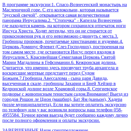
В программе экскурсии:1. Спасо-Вознесенский монастырь на
Масленичной горе. С его колокольни, которая называется
"русской свечой", открывается самая величественная
панорама Иерусалима.2. "Стопочка" - Капелла Вознесения,
где находится камень, на котором сохранился отпечаток ноги
Иисуса Христа. Ходят легенды, что он не стирается от
прикосновения рук и его невозможно сдвинуть с места.3.
Гробницы пророков, почитаемые христианами и иудеями.4.
Церковь Доминус Флевит (Слез Господних), построенная на
том самом месте, где остановится Иисус перед входом в
Иерусалим.5. Красивейшая Семиглавая Церковь Святой
Марии Магдалины в Гефсимании.6. Кежронская долина.
Считается, что именно здесь прозвучит труба архангела и
воскресшие мертвые предстанут перед Судом
Божьим.7.Гробница Авессалома - сына царя Давида,
высеченная в скале, гробницы Захарии и Бней Хейзир в
Кедронской долине возле Храмовой горы.8. Сергиевское
подворье с живописным тенистым садом.Внимание! Выезд из
городов Ришон ле Цион (машбир), Бат Ям (каньон), Хадера
(возле муниципалитета). Если вы хотите оплатить экскурсию
по телефону или у вас возникли вопросы наш телефон 058-
4955584. Точное время выезда будет сообщено каждому лично
после полного оформления и оплаты экскурсии.
ЗАВЕРШЕННЫЕ
Наше спецпредложение