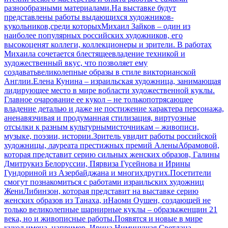
разнообразными материалами.На выставке будут
представлены работы выдающихся художников-
кукольников,среди которыхМихаил Зайков – один из
наиболее популярных российских художников, его
высокоценят коллеги, коллекционеры и зрители. В работах
Михаила сочетается блестящеевладение техникой и
художественный вкус, что позволяет ему
создаватьвеликолепные образы в стиле викторианской
Англии.Елена Кунина – израильская художница, занимающая
лидирующее место в мире вобласти художественной куклы.
Главное очарование ее кукол – не толькопотрясающее
владение деталью и даже не постижение характера персонажа,
аненавязчивая и продуманная стилизация, виртуозные
отсылки к разным культурнымисточникам – живописи,
музыке, поэзии, истории.Зритель увидит работы российской
художницы, лауреата престижных премий АленыАбрамовой,
которая представит серию сильных женских образов, Галины
Дмитрукиз Белоруссии, Пярвиза Гусейнова и Ирины
Гундориной из Азербайджана и многихдругих.Посетители
смогут познакомиться с работами израильских художниц
ЖениЛибинзон, которая представит на выставке серию
женских образов из Танаха, иНаоми Оушен, создающей не
только великолепные шарнирные куклы – образыженщин 21
века, но и живописные работы.Появятся и новые в мире
кукол имена, например, Ирина Ниминущая.Светлана