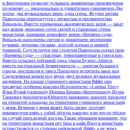
и фортепиано позволят услышать знаменитые произведения
по-новому — эмоционально и удивительно современно.Две
эпохи, два музыкальных мира, одна сцена. Жгучие ритмы
Пьяццоллы переплетутся с легкостью и прозрачностью
Вивальди. Вместо привычных академических залов — закат
над морем, мерцание сотен свечей и старинные стены
монастыря, хранящие атмосферу веков.«Времена года»
Вивальди наполнены светом и движением: весенними
ручьями, летними грозами, золотой осенью и зимней
тишиной. Спустя почти три столетия Пьяццолла создал свои
«Времена года» — страстные, темпераментные и городские.
Вместо сельских пейзажей здесь улицы Буэнос-Айреса,
вместо пасторальной безмятежности — энергия большого
города, ностальгия и танго.Приходите встретить закат над
Средиземным морем под звуки двух великих музыкальных
шедевров. На крыше старинного монастыря Яффо они
прозвучат особенно красиво.Исполнители: «Lumina Trio»•
Илья Вульф (скрипка)• Моника Брошко (фортепиано)• Игорь
Танкевич (виолончель)Обратите внимание: концерт проходит
на открытой площадке на территории старинного монастыря
у моря. Вечером у моря может быть свежо, поэтому
рекомендуем взять с собой лёгкую накидку или что-то тёплое
на случай прохладной погоды.Также обращаем внимание, что
на территории монастыря нет бара и кафе.Вход в монастырь
осуществляется со стороны набережной Яффо, а не через