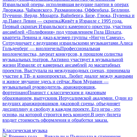
Израильской оперы, исполнявшая ведущие партии в операх
Дворжака, Чайковского, Рахманинова, Оффенбаха, Беллини,
Пуччини, Верди, Моцарта, Вайнберга, Бизе, Глюка, Пуленка и
др.Павел Левин — скрипкаЖивёт в Израиле с 1995 года.
Первый скрипач Израильского камерного оркестра, участник
ансамблей «Полифония» под управлением Гила Шохата,
квартета Левина и джаз-клезмер группы «Нигун Самеах».
Сотрудничает с ведущими израильскими музыкантами.Алиса
Гольденберг — виолончельПрофессиональная
виолончелистка, лауреат конкурсов, в прошлом солистка
музыкальных театров. Активно участвует в музыкальной
жизни Израиля: от камерных ансамблей до масштабных
проектов. Выступала на международных сценах, принимала
участие в ТВ- и кинопроектах. Любит диалог между жанрами
и живое звучание здесь и сейчас.Яков Муравин —
музыкальный руководитель, аранжировщик,
фортепианоПианист с классическим и джазовым
образованием, выпускник Иерусалимской академии. Один из
ведущих аранжировщиков джазовой сцены, объединяет
дисциплину и свободу в каждом проекте. Его игра - это
основа, на которой строится весь концерт.В цену билета
входит стоимость оформления и обработки заказа.
Классическая музыка
Времена года — Вивальди и Пьяццолла в старинном