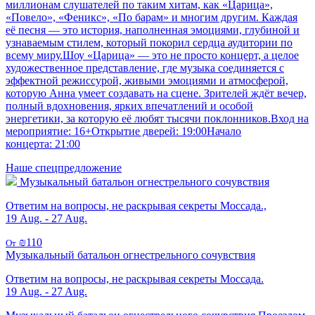
миллионам слушателей по таким хитам, как «Царица»,
«Повело», «Феникс», «По барам» и многим другим. Каждая
её песня — это история, наполненная эмоциями, глубиной и
узнаваемым стилем, который покорил сердца аудитории по
всему миру.Шоу «Царица» — это не просто концерт, а целое
художественное представление, где музыка соединяется с
эффектной режиссурой, живыми эмоциями и атмосферой,
которую Анна умеет создавать на сцене. Зрителей ждёт вечер,
полный вдохновения, ярких впечатлений и особой
энергетики, за которую её любят тысячи поклонников.Вход на
мероприятие: 16+Открытие дверей: 19:00Начало
концерта: 21:00
Наше спецпредложение
Музыкальный батальон огнестрельного сочувствия
Ответим на вопросы, не раскрывая секреты Моссада.,
19 Aug. - 27 Aug.
₪110
От
Музыкальный батальон огнестрельного сочувствия
Ответим на вопросы, не раскрывая секреты Моссада.
19 Aug. - 27 Aug.