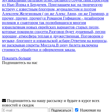
Музыкальный батальон огнестрельного сочувствия.Проездом
из Нью Йорка в Бердичев. Приглашаем вас на творческую
встречу с известным блогером, журналистом и поэтом
Алексеем Железновым ( он же Алекс Авни, он же Гримнир, и
прочее, прочее, прочее) и Романом Гофманом - дизайнером
роликов и соавтором так полюбившихся многим
израильтянам новых еврейских вариантов старых песен,
которые покорили соцсети.Разговор будет душевный, песни
хорошие, атмосфера теплая и дружественная. Поговорим о
музыке, блогинге и израильской асбаре.Ответим на вопросы,
не раскрывая секреты Моссада.В цену билета включена
стоимость обработки и оформления заказа.
Показать больше
Подпишитесь на нас
Подпишитесь на нашу рассылку и будьте в курсе всех
новостей и скидок
Нажимая на
Подписаться