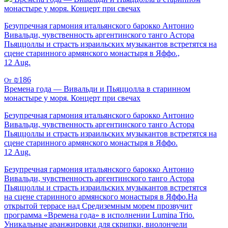
монастыре у моря. Концерт при свечах
Безупречная гармония итальянского барокко Антонио
Вивальди, чувственность аргентинского танго Астора
Пьяццоллы и страсть израильских музыкантов встретятся на
сцене старинного армянского монастыря в Яффо.,
12 Aug.
₪186
От
Времена года — Вивальди и Пьяццолла в старинном
монастыре у моря. Концерт при свечах
Безупречная гармония итальянского барокко Антонио
Вивальди, чувственность аргентинского танго Астора
Пьяццоллы и страсть израильских музыкантов встретятся на
сцене старинного армянского монастыря в Яффо.
12 Aug.
Безупречная гармония итальянского барокко Антонио
Вивальди, чувственность аргентинского танго Астора
Пьяццоллы и страсть израильских музыкантов встретятся
на сцене старинного армянского монастыря в Яффо.На
открытой террасе над Средиземным морем прозвучит
программа «Времена года» в исполнении Lumina Trio.
Уникальные аранжировки для скрипки, виолончели