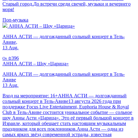
Старый город.До встречи среди свечей, музыки и вечернего
моря!
Поп-музыка
АННА АСТИ – Шоу «Царица»
АННА АСТИ — долгожданный сольный концерт в Тель-
Авиве,
13 Aug.
₪396
От
АННА АСТИ – Шоу «Царица»
АННА АСТИ — долгожданный сольный концерт в Тель-
Авиве
13 Aug.
Вход на мероприятие: 16+АННА АСТИ — долгожданный
сольный концерт в Тель-Авиве13 августа 2026 года при
поддержке Focus Live Entertainment, Euphoria House & Royal
Club в Тель-Авиве состоится уникальное событие — сольное
шоу Анны Асти «Царица». Это её первый большой концерт в
Израиле, который обещает стать настоящим музыкальным
праздником для всех поклонников.Анна Асти — одна из
самых ярких звёзд современной эстрады, известная