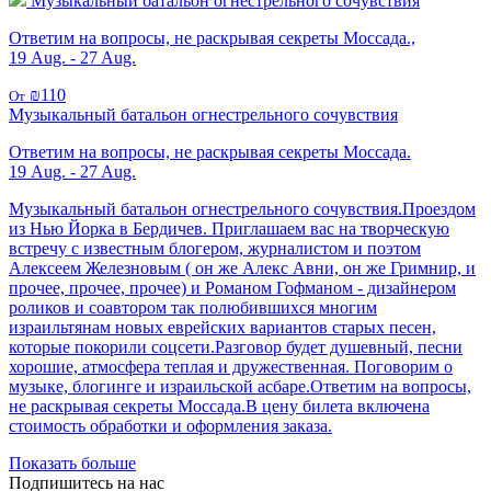
Музыкальный батальон огнестрельного сочувствия
Ответим на вопросы, не раскрывая секреты Моссада.,
19 Aug. - 27 Aug.
₪110
От
Музыкальный батальон огнестрельного сочувствия
Ответим на вопросы, не раскрывая секреты Моссада.
19 Aug. - 27 Aug.
Музыкальный батальон огнестрельного сочувствия.Проездом
из Нью Йорка в Бердичев. Приглашаем вас на творческую
встречу с известным блогером, журналистом и поэтом
Алексеем Железновым ( он же Алекс Авни, он же Гримнир, и
прочее, прочее, прочее) и Романом Гофманом - дизайнером
роликов и соавтором так полюбившихся многим
израильтянам новых еврейских вариантов старых песен,
которые покорили соцсети.Разговор будет душевный, песни
хорошие, атмосфера теплая и дружественная. Поговорим о
музыке, блогинге и израильской асбаре.Ответим на вопросы,
не раскрывая секреты Моссада.В цену билета включена
стоимость обработки и оформления заказа.
Показать больше
Подпишитесь на нас