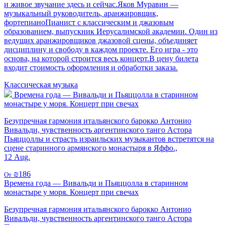
и живое звучание здесь и сейчас.Яков Муравин —
музыкальный руководитель, аранжировщик,
фортепианоПианист с классическим и джазовым
образованием, выпускник Иерусалимской академии. Один из
ведущих аранжировщиков джазовой сцены, объединяет
дисциплину и свободу в каждом проекте. Его игра - это
основа, на которой строится весь концерт.В цену билета
входит стоимость оформления и обработки заказа.
Классическая музыка
Времена года — Вивальди и Пьяццолла в старинном
монастыре у моря. Концерт при свечах
Безупречная гармония итальянского барокко Антонио
Вивальди, чувственность аргентинского танго Астора
Пьяццоллы и страсть израильских музыкантов встретятся на
сцене старинного армянского монастыря в Яффо.,
12 Aug.
₪186
От
Времена года — Вивальди и Пьяццолла в старинном
монастыре у моря. Концерт при свечах
Безупречная гармония итальянского барокко Антонио
Вивальди, чувственность аргентинского танго Астора