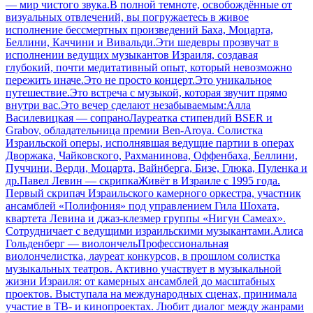
— мир чистого звука.В полной темноте, освобождённые от
визуальных отвлечений, вы погружаетесь в живое
исполнение бессмертных произведений Баха, Моцарта,
Беллини, Каччини и Вивальди.Эти шедевры прозвучат в
исполнении ведущих музыкантов Израиля, создавая
глубокий, почти медитативный опыт, который невозможно
пережить иначе.Это не просто концерт.Это уникальное
путешествие.Это встреча с музыкой, которая звучит прямо
внутри вас.Это вечер сделают незабываемым:Алла
Василевицкая — сопраноЛауреатка стипендий BSER и
Grabov, обладательница премии Ben-Aroya. Солистка
Израильской оперы, исполнявшая ведущие партии в операх
Дворжака, Чайковского, Рахманинова, Оффенбаха, Беллини,
Пуччини, Верди, Моцарта, Вайнберга, Бизе, Глюка, Пуленка и
др.Павел Левин — скрипкаЖивёт в Израиле с 1995 года.
Первый скрипач Израильского камерного оркестра, участник
ансамблей «Полифония» под управлением Гила Шохата,
квартета Левина и джаз-клезмер группы «Нигун Самеах».
Сотрудничает с ведущими израильскими музыкантами.Алиса
Гольденберг — виолончельПрофессиональная
виолончелистка, лауреат конкурсов, в прошлом солистка
музыкальных театров. Активно участвует в музыкальной
жизни Израиля: от камерных ансамблей до масштабных
проектов. Выступала на международных сценах, принимала
участие в ТВ- и кинопроектах. Любит диалог между жанрами