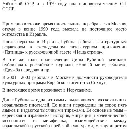
Узбекской ССР, а в 1979 году она становится членом СП
СССР.
Примерно в это же время писательница перебралась в Москву,
откуда в конце 1990 года выехала на постоянное место
жительства в Израиль.
После переезда в Израиль Рубина работала литературным
редактором в еженедельном литературном приложении
«Пятница» к русскоязычной газете «Наша страна».
В эти же годы произведения Дины Рубиной начинают
публиковать российские журналы «Новый мир», «Знамя»,
«Дружба народов» и пр.
В 2001—2003 работала в Москве в должности руководителя
культурных программ Еврейского агентства Сохнут.
В настоящее время проживает в Иерусалиме.
Дина Рубина – одна из самых выдающихся русскоязычных
израильских писателей. Ее книги переведены на сорок пять
языков и
издаются тысячными тиражами.
Её основные темы –
еврейская и израильская история, миграция и кочевничество,
мессианизм и метафизика, взаимодействие между
израильской и русской еврейской культурами, между ивритом