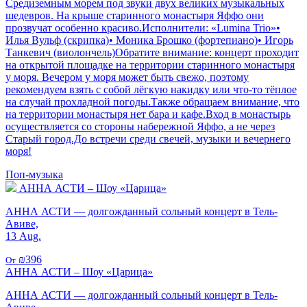
Средиземным морем под звуки двух великих музыкальных
шедевров. На крыше старинного монастыря Яффо они
прозвучат особенно красиво.Исполнители: «Lumina Trio»•
Илья Вульф (скрипка)• Моника Брошко (фортепиано)• Игорь
Танкевич (виолончель)Обратите внимание: концерт проходит
на открытой площадке на территории старинного монастыря
у моря. Вечером у моря может быть свежо, поэтому
рекомендуем взять с собой лёгкую накидку или что-то тёплое
на случай прохладной погоды.Также обращаем внимание, что
на территории монастыря нет бара и кафе.Вход в монастырь
осуществляется со стороны набережной Яффо, а не через
Старый город.До встречи среди свечей, музыки и вечернего
моря!
Поп-музыка
АННА АСТИ – Шоу «Царица»
АННА АСТИ — долгожданный сольный концерт в Тель-
Авиве,
13 Aug.
₪396
От
АННА АСТИ – Шоу «Царица»
АННА АСТИ — долгожданный сольный концерт в Тель-