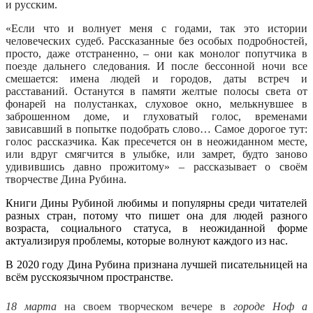
и русским.
«Если что и волнует меня с годами, так это истории
человеческих судеб. Рассказанные без особых подробностей,
просто, даже отстраненно, – они как монолог попутчика в
поезде дальнего следования. И после бессонной ночи все
смешается: имена людей и городов, даты встреч и
расставаний. Останутся в памяти желтые полосы света от
фонарей на полустанках, слуховое окно, мелькнувшее в
заброшенном доме, и глуховатый голос, временами
зависавший в попытке подобрать слово… Самое дорогое тут:
голос рассказчика. Как пресечется он в неожиданном месте,
или вдруг смягчится в улыбке, или замрет, будто заново
удивившись давно прожитому» – рассказывает о своём
творчестве Дина Рубина.
Книги Дины Рубиной любимы и популярны среди читателей
разных стран, потому что пишет она для людей разного
возраста, социального статуса, в неожиданной форме
актуализируя проблемы, которые волнуют каждого из нас.
В 2020 году Дина Рубина признана лучшей писательницей на
всём русскоязычном пространстве.
18 марта
на своем творческом вечере в
городе Ноф а