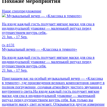
Похожие мероприятия
Наше спецпредложение
Музыкальный вечер — «Классика в темноте»
На входе каждый гость получает мягкие маски для сна в
индивидуальной упаковке — маленький ритуал перед
путешествием внутрь себя.,
21 Jun. - 17 Sep.
₪131
От
Музыкальный вечер — «Классика в темноте»
На входе каждый гость получает мягкие маски для сна в
индивидуальной упаковке — маленький ритуал перед
путешествием внутрь себя.
21 Jun. - 17 Sep.
Приглашаем вас на особый музыкальный вечер — «Классика
в темноте», где произведения великих композиторов оживут в
полном погружении, создавая атмосферу чистого звучания и
внутреннего света.На входе каждый гость получает мягкие
маски для сна в индивидуальной упаковке — маленький
ритуал перед путешествием внутрь себя. Как только вы
надеваете маску, свет исчезает. Открывается другое измерение