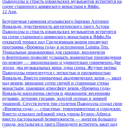
Пьяццоллы и страсть израильских музыкантов встретятся на
сцене старинного армянского монастыря в Яффо.
12 Aug.
Безупречная гармония итальянского барокко Антонио
Вивальди, чувственность аргентинского танго Астора
Пьяццоллы и страсть израильских музыкантов встретятся
на сцене старинного армянского монастыря в Яффо.На
открытой террасе над Средиземным морем прозвучит
программа «Времена года» в исполнении Lumina Trio.
Уникальные аранжировки для скрипки, виолончели
и фортепиано позволят услышать знаменитые произведения
по-новому — эмоционально и удивительно современно.Две
эпохи, два музыкальных мира, одна сцена. Жгучие ритмы
Пьяццоллы переплетутся с легкостью и прозрачностью
Вивальди. Вместо привычных академических залов — закат
над морем, мерцание сотен свечей и старинные стены
монастыря, хранящие атмосферу веков.«Времена года»
Вивальди наполнены светом и движением: весенними
ручьями, летними грозами, золотой осенью и зимней
тишиной. Спустя почти три столетия Пьяццолла создал свои
«Времена года» — страстные, темпераментные и городские.
Вместо сельских пейзажей здесь улицы Буэнос-Айреса,
вместо пасторальной безмятежности — энергия большого
города, ностальгия и танго.Приходите встретить закат над