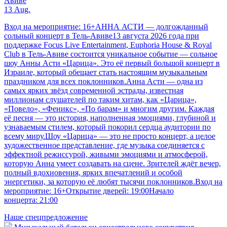
Авиве
13 Aug.
Вход на мероприятие: 16+АННА АСТИ — долгожданный
сольный концерт в Тель-Авиве13 августа 2026 года при
поддержке Focus Live Entertainment, Euphoria House & Royal
Club в Тель-Авиве состоится уникальное событие — сольное
шоу Анны Асти «Царица». Это её первый большой концерт в
Израиле, который обещает стать настоящим музыкальным
праздником для всех поклонников.Анна Асти — одна из
самых ярких звёзд современной эстрады, известная
миллионам слушателей по таким хитам, как «Царица»,
«Повело», «Феникс», «По барам» и многим другим. Каждая
её песня — это история, наполненная эмоциями, глубиной и
узнаваемым стилем, который покорил сердца аудитории по
всему миру.Шоу «Царица» — это не просто концерт, а целое
художественное представление, где музыка соединяется с
эффектной режиссурой, живыми эмоциями и атмосферой,
которую Анна умеет создавать на сцене. Зрителей ждёт вечер,
полный вдохновения, ярких впечатлений и особой
энергетики, за которую её любят тысячи поклонников.Вход на
мероприятие: 16+Открытие дверей: 19:00Начало
концерта: 21:00
Наше спецпредложение