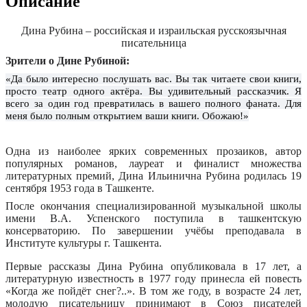
Описание
Дина Рубина – российская и израильская русскоязычная
писательница
Зрители о Дине Рубиной:
«Да было интересно послушать вас. Вы так читаете свои книги,
просто театр одного актёра. Вы удивительный рассказчик. Я
всего за один год превратилась в вашего полного фаната. Для
меня было полным открытием ваши книги. Обожаю!»
Одна из наиболее ярких современных прозаиков, автор
популярных романов, лауреат и финалист множества
литературных премий
, Дина Ильинична Рубина родилась 19
сентября 1953 года в Ташкенте.
После окончания специализированной музыкальной школы
имени В.А. Успенского поступила в ташкентскую
консерваторию. По завершении учёбы преподавала в
Институте культуры г. Ташкента.
Первые рассказы Дина Рубина опубликовала в 17 лет, а
литературную известность в 1977 году принесла ей повесть
«Когда же пойдёт снег?..». В том же году, в возрасте 24 лет,
молодую писательницу принимают в Союз писателей