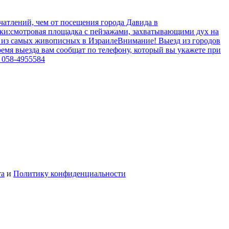
чатлений, чем от посещения города Давида в
ки:смотровая площадка с пейзажами, захватывающими дух на
им из самых живописных в ИзраилеВнимание! Выезд из городов
ремя выезда вам сообщат по телефону, который вы укажете при
 058-4955584
та
и
Политику конфиденциальности