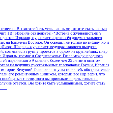
в ответов. Вы хотите быть услышанными, хотите стать частью
лчит ТВ? Израиль без цензуры»*Встреча с журналистами 9
ндентов Израиля, журналист и режиссёр документального
ах на Ближнем Востоке. Он освещал не только интифаду, но и
рцЛиора Шварц – журналист, ведущая главного выпуска
ой, возглавляла группу проектов в одном из крупнейших пиар-
 в Израиль, космос и Средневековье. Глава международного
ей израильского 9 канала с более чем 25-летним опытом
отала на ведущих русскоязычных телеканалах Грузии, Израиля
ь истории.Ведущий Главного выпуска новостей, обозреватель 9
лали его романтичным циником, который все еще верит, что
 пообщаться с теми, кого вы привыкли видеть только на
получив ответов. Вы хотите быть услышанными, хотите стать
уки!