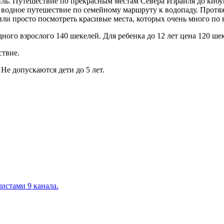
иль. Путешествие по прекрасным местам Севера Израиля до киб
 водное путешествие по семейному маршруту к водопаду. Протяж
или просто посмотреть красивые места, которых очень много по
ого взрослого 140 шекелей. Для ребенка до 12 лет цена 120 ше
ствие.
Не допускаются дети до 5 лет.
истами 9 канала.