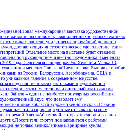
 ежедневно!Новая международная выставка художественной
кукол и живописных полотен, –выполненных в разных техниках
ях итехниках, зрители увидят весь широчайший диапазон
кукол, доставляющих чистоэстетическое удовольствие, так и
епретаций.Отдельное место на выставке будет отведено
отовлена под руководством известногохудожника и мецената,
019 года, Сергиевское подворье. Ул. Хелени-а-Малка 13,
ий художник и меценат СветланаПчельникова. Выставка пройдет
дожниками из России, Белоруссии, Азербайджана, США и
о уникальное явление в современномискусстве,
уматься над собственнымитрактовками предложенной
ного итехнического мастерства и опыта работы с самыми
аил Зайков – один из наиболее популярных российских
 художественный вкус, что позволяет ему
е место в мире вобласти художественной куклы. Главное
родуманная стилизация, виртуозные отсылки к разным
ижных премий АленыАбрамовой, которая представит серию
других.Посетители смогут познакомиться с работами
здающей не только великолепные шарнирные куклы –