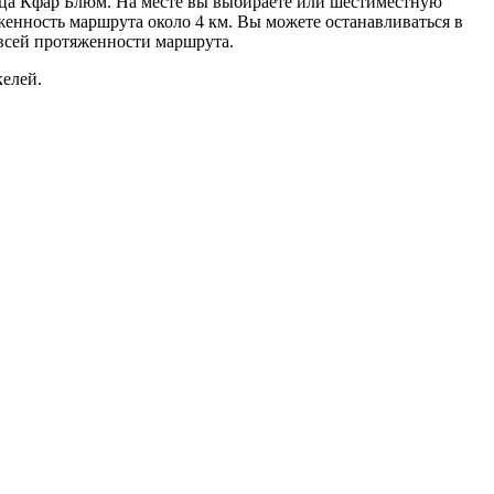
уца Кфар Блюм. На месте вы выбираете или шестиместную
енность маршрута около 4 км. Вы можете останавливаться в
 всей протяженности маршрута.
келей.