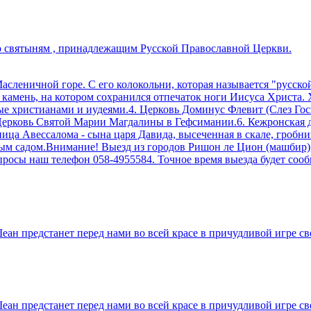
о святыням , принадлежащим Русской Православной Церкви.
сленичной горе. С его колокольни, которая называется "русско
 камень, на котором сохранился отпечаток ноги Иисуса Христа. Х
е христианами и иудеями.4. Церковь Доминус Флевит (Слез Госп
ерковь Святой Марии Магдалины в Гефсимании.6. Кежронская дол
ица Авессалома - сына царя Давида, высеченная в скале, гробн
м садом.Внимание! Выезд из городов Ришон ле Цион (машбир), 
опросы наш телефон 058-4955584. Точное время выезда будет со
н предстанет перед нами во всей красе в причудливой игре све
н предстанет перед нами во всей красе в причудливой игре све