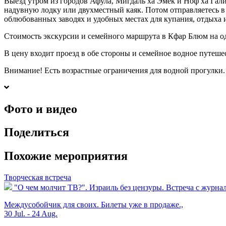
Выезд утром из городов Афула, Мигдаль ха Эмек и Ноф ха Гал
надувную лодку или двухместный каяк. Потом отправляетесь в
облюбованных заводях и удобных местах для купания, отдыха 
Стоимость экскурсии и семейного маршрута в Кфар Блюм на одн
В цену входит проезд в обе стороны и семейное водное путеше
Внимание! Есть возрастные ограничения для водной прогулки. 
Фото и видео
Поделиться
Похожие мероприятия
Творческая встреча
"О чем молчит ТВ?". Израиль без цензуры. Встреча с журнал
Междусобойчик для своих. Билеты уже в продаже.,
30 Jul. - 24 Aug.