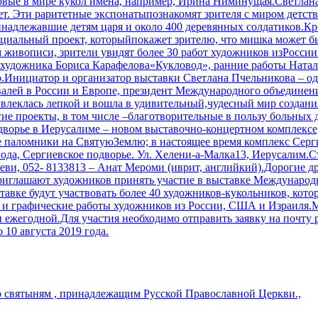
овые в мире кукол имена, например, Ирина Ниминущая.Светлана
ет. Эти раритетные экспонатыпознакомят зрителя с миром детств
надлежавшие детям царя и около 400 деревянных солдатиков.Кро
альный проект, которыйпокажет зрителю, что мишка может быт
живописи, зрители увидят более 30 работ художников изРоссии
 художника Бориса Карафелова«Кукловод», ранние работы Натал
нициатор и организатор выставки Светлана Пчельникова – одн
ивалей в России и Европе, президент Международного объединен
влеклась лепкой и вошла в удивительный,чудесный мир создания
ие проекты, в том числе –благотворительные в пользу больных д
дворье в Иерусалиме – новом выставочно-концертном комплексе, 
 паломники на СвятуюЗемлю; в настоящее время комплекс Серг
года, Сергиевское подворье. Ул. Хелени-а-Малка13, Иерусалим.
и, 052- 8133813 – Анат Мероми (иврит, английкий).Дорогие др
риглашают художников принять участие в выставке Международно
авке будут участвовать более 40 художников-кукольников, кото
и графические работы художников из России, США и Израиля.М
 ежегодной.Для участия необходимо отправить заявку на почту 
 10 августа 2019 года.
о святыням , принадлежащим Русской Православной Церкви.,