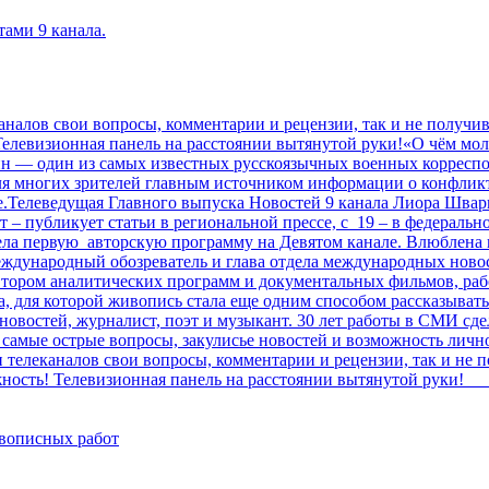
тами 9 канала.
каналов свои вопросы, комментарии и рецензии, так и не получи
!Телевизионная панель на расстоянии вытянутой руки!«О чём мо
н — один из самых известных русскоязычных военных корреспо
ля многих зрителей главным источником информации о конфликт
е.Телеведущая Главного выпуска Новостей 9 канала Лиора Шва
 – публикует статьи в региональной прессе, с 19 – в федеральн
а вела первую авторскую программу на Девятом канале. Влюблена
ждународный обозреватель и глава отдела международных новост
втором аналитических программ и документальных фильмов, раб
а, для которой живопись стала еще одним способом рассказыват
овостей, журналист, поэт и музыкант. 30 лет работы в СМИ сде
 самые острые вопросы, закулисье новостей и возможность лично
и телеканалов свои вопросы, комментарии и рецензии, так и не 
зможность! Телевизионная панель на расстоянии вытянутой р
ивописных работ