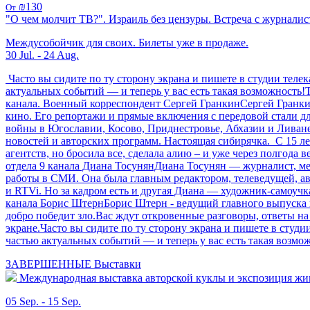
₪130
От
"О чем молчит ТВ?". Израиль без цензуры. Встреча с журналис
Междусобойчик для своих. Билеты уже в продаже.
30 Jul. - 24 Aug.
Часто вы сидите по ту сторону экрана и пишете в студии теле
актуальных событий — и теперь у вас есть такая возможность
канала. Военный корреспондент Сергей ГранкинСергей Гранки
кино. Его репортажи и прямые включения с передовой стали д
войны в Югославии, Косово, Приднестровье, Абхазии и Ливан
новостей и авторских программ. Настоящая сибирячка. С 15 лет
агентств, но бросила все, сделала алию – и уже через полгод
отдела 9 канала Диана ТосунянДиана Тосунян — журналист, ме
работы в СМИ. Она была главным редактором, телеведущей, а
и RTVi. Но за кадром есть и другая Диана — художник-самоучк
канала Борис ШтернБорис Штерн - ведущий главного выпуска н
добро победит зло.Вас ждут откровенные разговоры, ответы на
экране.Часто вы сидите по ту сторону экрана и пишете в студи
частью актуальных событий — и теперь у вас есть такая во
ЗАВЕРШЕННЫЕ
Выставки
Международная выставка авторской куклы и экспозиция ж
05 Sep. - 15 Sep.