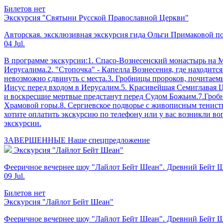
Билетов нет
Экскурсия "Святыни Русской Православной Церкви"
Авторская. эксклюзивная экскурсия гида Ольги Примаковой п
04 Jul.
В программе экскурсии:1. Спасо-Вознесенский монастырь на Ма
Иерусалима.2. "Стопочка" - Капелла Вознесения, где находится
невозможно сдвинуть с места.3. Гробницы пророков, почитаемы
Иисус перед входом в Иерусалим.5. Красивейшая Семиглавая Ц
и воскресшие мертвые предстанут перед Судом Божьим.7.Гробн
Храмовой горы.8. Сергиевское подворье с живописным тенисты
хотите оплатить экскурсию по телефону или у вас возникли в
экскурсии.
ЗАВЕРШЕННЫЕ
Наше спецпредложение
Экскурсия "Лайлот Бейт Шеан"
Фееричное вечернее шоу "Лайлот Бейт Шеан". Древний Бейт Шеа
09 Jul.
Билетов нет
Экскурсия "Лайлот Бейт Шеан"
Фееричное вечернее шоу "Лайлот Бейт Шеан". Древний Бейт Шеа