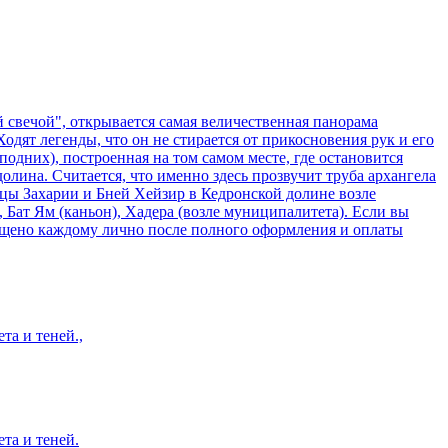
й свечой", открывается самая величественная панорама
одят легенды, что он не стирается от прикосновения рук и его
одних), построенная на том самом месте, где остановится
ина. Считается, что именно здесь прозвучит труба архангела
ицы Захарии и Бней Хейзир в Кедронской долине возле
Бат Ям (каньон), Хадера (возле муниципалитета). Если вы
общено каждому лично после полного оформления и оплаты
та и теней.,
та и теней.