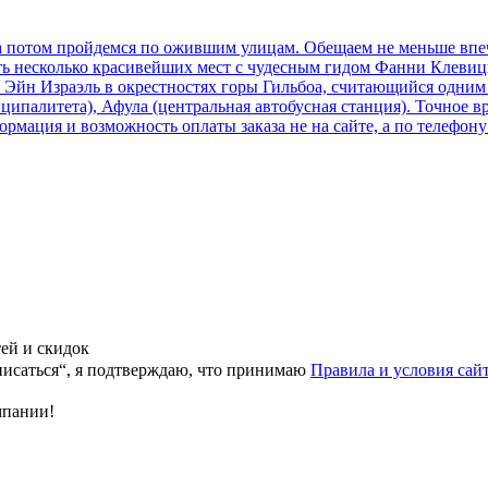
 а потом пройдемся по ожившим улицам. Обещаем не меньше впе
ь несколько красивейших мест с чудесным гидом Фанни Клевиц
ник Эйн Израэль в окрестностях горы Гильбоа, считающийся одн
ципалитета), Афула (центральная автобусная станция). Точное в
рмация и возможность оплаты заказа не на сайте, а по телефону
тей и скидок
исаться“, я подтверждаю, что принимаю
Правила и условия сай
мпании!