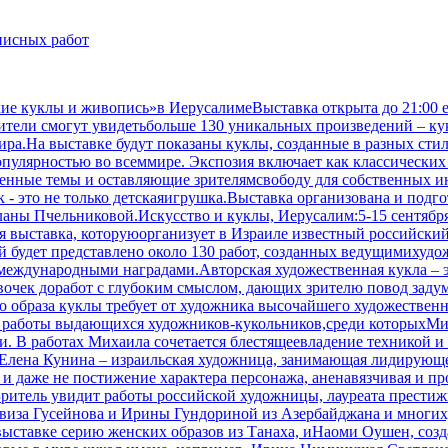
писных работ
ские куклы и живопись»в ИерусалимеВыставка открыта до 21:00
зрители смогут увидетьбольше 130 уникальных произведений – 
а.На выставке будут показаны куклы, созданные в разных стил
пулярностью во всеммире. Экспозия включает как классических 
нные темы и оставляющие зрителямсвободу для собственных инт
 - это не только детскаяигрушка.Выставка организована и подг
ы Пчельниковой.Искусство и куклы, Иерусалим:5-15 сентября 2
ная выставка, которуюорганизует в Израиле известный российск
ней будет представлено около 130 работ, созданных ведущимиху
ждународными наградами.Авторская художественная кукла – эт
вочек доработ с глубоким смыслом, дающих зрителю повод зад
го образа куклы требует от художника высочайшего художествен
 работы выдающихся художников-кукольников,среди которыхМих
и. В работах Михаила сочетается блестящеевладение техникой и
.Елена Кунина – израильская художница, занимающая лидирующе
 и даже не постижение характера персонажа, аненавязчивая и п
Зритель увидит работы российской художницы, лауреата прест
виза Гусейнова и Ирины Гундориной из Азербайджана и многих
выставке серию женских образов из Танаха, иНаоми Оушен, со