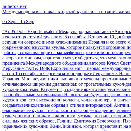
Билетов нет
Международная выставка авторской куклы и экспозиция живо
05 Sep. - 15 Sep.
"Art & Dolls Expo Jerusalem"Международная выставка «Автор
куклы откроется вИерусалиме 5 сентября. В течение 10 дней 
ведущими современными художникамииз Израиля и со всего мир
современногоискусства куклы, которое пользуется огромной по
работы, затрагивающие сложныефилософские или остросовреме
авторским мишкам, изрители смогут убедиться, что медвежонок
президента Международного объединенияАвторов Кукол Светлан
Иерусалим.“Art & Dolls Expo Jerusalem” – первая международ
с 5 по 15 сентября в Сергиевском подворье вИерусалиме. На 
Израиля. Многиеучастники выставки отмечены престижными ме
отличающееся широким диапазоном: от трогательных кукол-де
художником темы. Разумеется, создание яркого ивыразительно
разнообразными материалами.На выставке будут представлены
художников, его высокоценят коллеги, коллекционеры и зрител
создаватьвеликолепные образы в стиле викторианской Англии
очарование ее кукол – не толькопотрясающее владение деталью
культурнымисточникам – живописи, музыке, поэзии, истории.
сильных женских образов, Галины Дмитрукиз Белоруссии, Пяр
израильских художниц ЖениЛибинзон, которая представит на 