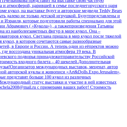
 Пчельникова представит на выставке свою частную
а и атмосферой, царившей в семье последнегорусского царя
ме кукол, на выставке будут и авторские медведи Teddy Bears
ь далеко не только детской игрушкой. Будутпредставлены и
 и Израиля, которые подготовили работы специально для этой
ии Абрамович ( «Кукола») , а такжепроизведения Татьяны
а из наиболеезаметных фигур в мире кукол. Она –
ияавторов кукол. Светлана пришла в мир кукол после тяжелой
 кукол, в котором сочетаются самые разнообразные
етей, в Европе и России. А теперь один из еёпректов можно
где воссоздана уникальная атмосфера 19 века. В
иевского подворья принадлежитправительству Российской
Стоимость входного билета – 40 шекелей.Дополнительная
узья!Организатор международных выставок, меценат, автор
й авторской куклы и живописи «Аrt&Dolls.Expo.Jerusalem»,
рые представят больше 100 кукол из различных
еждународный статус выставки и участие в ней известных
pchela2008@mail.ru с примерами ваших работ! Стоимость