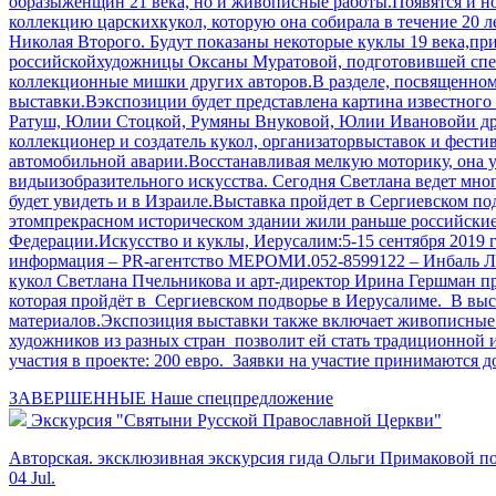
образыженщин 21 века, но и живописные работы.Появятся и н
коллекцию царскихкукол, которую она собирала в течение 20 л
Николая Второго. Будут показаны некоторые куклы 19 века,при
российскойхудожницы Оксаны Муратовой, подготовившей специ
коллекционные мишки других авторов.В разделе, посвященном 
выставки.Вэкспозиции будет представлена картина известного
Ратуш, Юлии Стоцкой, Румяны Внуковой, Юлии Ивановойи др.И
коллекционер и создатель кукол, организаторвыставок и фест
автомобильной аварии.Восстанавливая мелкую моторику, она у
видыизобразительного искусства. Сегодня Светлана ведет мног
будет увидеть и в Израиле.Выставка пройдет в Сергиевском по
этомпрекрасном историческом здании жили раньше российские
Федерации.Искусство и куклы, Иерусалим:5-15 сентября 2019 
информация – PR-агентство МЕРОМИ.052-8599122 – Инбаль Лев
кукол Светлана Пчельникова и арт-директор Ирина Гершман п
которая пройдёт в Сергиевском подворье в Иерусалиме. В выст
материалов.Экспозиция выставки также включает живописные 
художников из разных стран позволит ей стать традиционной и
участия в проекте: 200 евро. Заявки на участие принимаются до
ЗАВЕРШЕННЫЕ
Наше спецпредложение
Экскурсия "Святыни Русской Православной Церкви"
Авторская. эксклюзивная экскурсия гида Ольги Примаковой п
04 Jul.