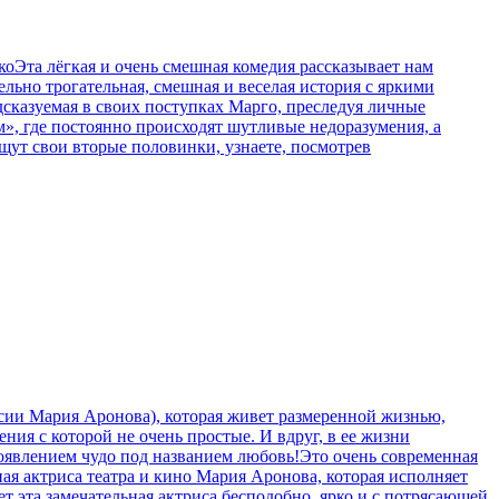
Эта лёгкая и очень смешная комедия рассказывает нам
ельно трогательная, смешная и веселая история с яркими
казуемая в своих поступках Марго, преследуя личные
м», где постоянно происходят шутливые недоразумения, а
ищут свои вторые половинки, узнаете, посмотрев
сии Мария Аронова), которая живет размеренной жизнью,
ния с которой не очень простые. И вдруг, в ее жизни
появлением чудо под названием любовь!Это очень современная
ная актриса театра и кино Мария Аронова, которая исполняет
т эта замечательная актриса бесподобно, ярко и с потрясающей