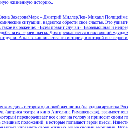
ятную жизненную историю.,
Елена ЗахароваМарк – Дмитрий МиллерЛев- Михаил Полицеймако
омические ситуации, надеются обрести своё счастье. Это удивит
акое выражение: «Всем правит случай». Взбалмошная и непредс
судьбы всех героев пьесы. Дом превращается в настоящий «дурдо
т души. А как заканчивается эта история, в которой все герои 
я комедия - история одинокой женщины (народная артистка Рос
очь (актриса театра и кино Ангелина Римашевская), взаимоотноше
 который переворачивает все с ног на голову и приносит своим 
ень смешных положений, в которые попадают герои пьесы. Извест
я может управлять своей жизнью, но не своими эмоциями. Играе