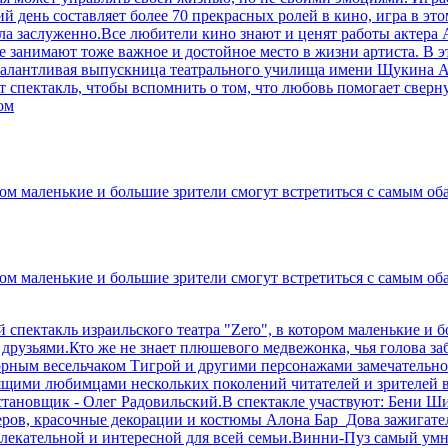
 день составляет более 70 прекрасных ролей в кино, игра в это
а заслуженно.Все любители кино знают и ценят работы актера А
е занимают тоже важное и достойное место в жизни артиста. В эт
 талантливая выпускница театрального училища имени Щукина А
т спектакль, чтобы вспомнить о том, что любовь помогает сверн
ом
ором маленькие и большие зрители смогут встретиться с самым о
ором маленькие и большие зрители смогут встретиться с самым о
 спектакль израильского театра "Zero", в котором маленькие и 
друзьями.Кто же не знает плюшевого медвежонка, чья голова з
орным весельчаком Тигрой и другими персонажами замечательно
щими любимцами нескольких поколений читателей и зрителей всег
становщик - Олег Радовильский.В спектакле участвуют: Бени Ш
еров, красочные декорации и костюмы Алона Бар_Дова зажигате
екательной и интересной для всей семьи.Винни-Пуз самый умный