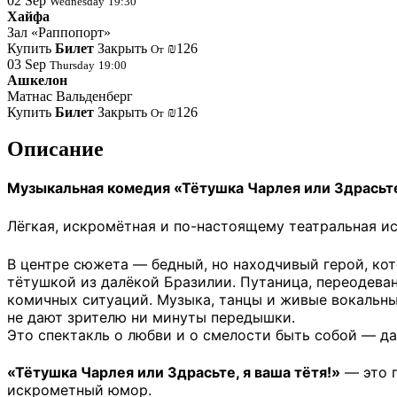
02
Sep
Wednesday
19:30
Хайфа
Зал «Раппопорт»
Купить
Билет
Закрыть
₪126
От
03
Sep
Thursday
19:00
Ашкелон
Матнас Вальденберг
Купить
Билет
Закрыть
₪126
От
Описание
Музыкальная комедия «Тётушка Чарлея или Здрасьте,
Лёгкая, искромётная и по-настоящему театральная ис
В центре сюжета — бедный, но находчивый герой, ко
тётушкой из далёкой Бразилии. Путаница, переодева
комичных ситуаций. Музыка, танцы и живые вокальны
не дают зрителю ни минуты передышки.
Это спектакль о любви и о смелости быть собой — 
«Тётушка Чарлея или Здрасьте, я ваша тётя!»
— это п
искрометный юмор.