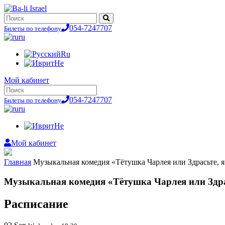
054-7247707
Билеты по телефону
ru
Ru
He
Мой кабинет
054-7247707
Билеты по телефону
ru
He
Мой кабинет
Главная
Музыкальная комедия «Тётушка Чарлея или Здрасьте, я 
Музыкальная комедия «Тётушка Чарлея или Здрась
Расписание