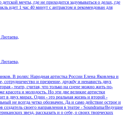
детской мечты, где не приходится задумываться о делах, где
кль идет 1 час 40 минут с антрактом и рекомендован для
 Лютаева,
 Лютаева,
нков. В ролях: Народная артистка России Елена Яковлева и
е, сотрудничество и презрение, дружбу и ненависть двух
рая - театр, считая, что только на сцене можно жить по-
же красота и молодость. Но эти две великие артистки
 в двух мирах. Один - это реальная жизнь и второй -
ный не всегда четко обозначен. Да и само действие острое и
 создатель своего направления в театре - Soundrama/Ведущие
иканских звезд, рассказать и о себе, о своих творческих