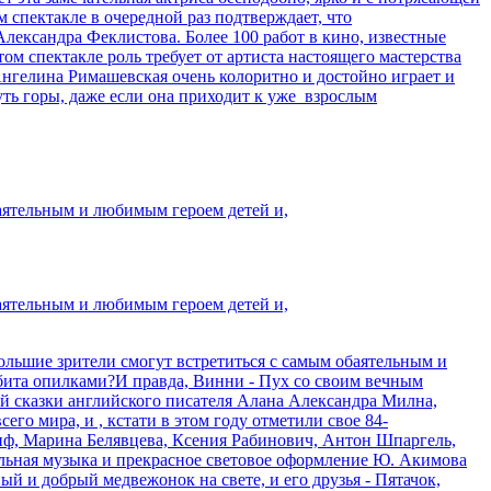
м спектакле в очередной раз подтверждает, что
лександра Феклистова. Более 100 работ в кино, известные
ом спектакле роль требует от артиста настоящего мастерства
нгелина Римашевская очень колоритно и достойно играет и
уть горы, даже если она приходит к уже взрослым
баятельным и любимым героем детей и,
баятельным и любимым героем детей и,
большие зрители смогут встретиться с самым обаятельным и
абита опилками?И правда, Винни - Пух со своим вечным
й сказки английского писателя Алана Александра Милна,
о мира, и , кстати в этом году отметили свое 84-
иф, Марина Белявцева, Ксения Рабинович, Антон Шпаргель,
льная музыка и прекрасное световое оформление Ю. Акимова
 и добрый медвежонок на свете, и его друзья - Пятачок,