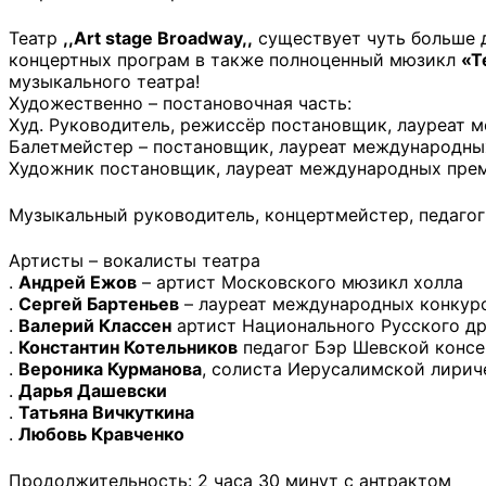
Театр
,,Art stage Broadway,,
существует чуть больше дв
концертных програм в также полноценный мюзикл
«Т
музыкального театра!
Художественно – постановочная часть:
Худ. Руководитель, режиссёр постановщик, лауреат
Балетмейстер – постановщик, лауреат международны
Художник постановщик, лауреат международных прем
Музыкальный руководитель, концертмейстер, педагог
Артисты – вокалисты театра
.
Андрей Ежов
– артист Московского мюзикл холла
.
Сергей Бартеньев
– лауреат международных конкур
.
Валерий Классен
артист Национального Русского дра
.
Константин Котельников
педагог Бэр Шевской консе
.
Вероника Курманова
, солиста Иерусалимской лирич
.
Дарья Дашевски
.
Татьяна Вичкуткина
.
Любовь Кравченко
Продолжительность: 2 часа 30 минут с антрактом