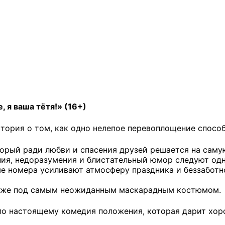
 я ваша тётя!» (16+)
тория о том, как одно нелепое перевоплощение спосо
торый ради любви и спасения друзей решается на саму
ния, недоразумения и блистательный юмор следуют одн
е номера усиливают атмосферу праздника и беззаботн
даже под самым неожиданным маскарадным костюмом.
о настоящему комедия положения, которая дарит хор