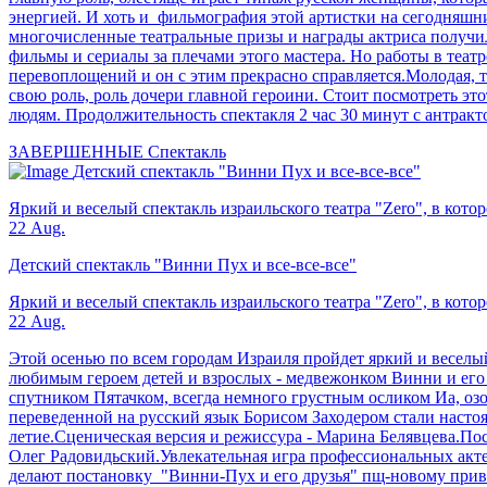
энергией. И хоть и фильмография этой артистки на сегодняшний
многочисленные театральные призы и награды актриса получил
фильмы и сериалы за плечами этого мастера. Но работы в театр
перевоплощений и он с этим прекрасно справляется.Молодая,
свою роль, роль дочери главной героини. Стоит посмотреть это
людям. Продолжительность спектакля 2 час 30 минут с антракт
ЗАВЕРШЕННЫЕ
Спектакль
Детский спектакль "Винни Пух и все-все-все"
Яркий и веселый спектакль израильского театра "Zero", в кот
22 Aug.
Детский спектакль "Винни Пух и все-все-все"
Яркий и веселый спектакль израильского театра "Zero", в кот
22 Aug.
Этой осенью по всем городам Израиля пройдет яркий и веселый
любимым героем детей и взрослых - медвежонком Винни и его 
спутником Пятачком, всегда немного грустным осликом Иа, оз
переведенной на русский язык Борисом Заходером стали настоя
летие.Сценическая версия и режиссура - Марина Белявцева.По
Олег Радовидьский.Увлекательная игра профессиональных акт
делают постановку "Винни-Пух и его друзья" пщ-новому привл