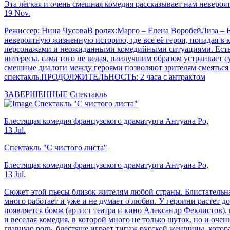
Эта лёгкая и очень смешная комедия рассказывает нам неверо
19 Nov.
Режиссер: Нина ЧусоваВ ролях:Марго – Елена ВоробейЛиза – 
невероятную жизненную историю, где все её герои, попадая в к
персонажами и неожиданными комедийными ситуациями. Есть т
интересы, сама того не ведая, наилучшим образом устраивает 
смешные диалоги между героями позволяют зрителям смеяться о
спектакль.ПРОДОЛЖИТЕЛЬНОСТЬ: 2 часа с антрактом
ЗАВЕРШЕННЫЕ
Спектакль
Спектакль "С чистого листа"
Блестящая комедия французского драматурга Антуана Ро,
13 Jul.
Спектакль "С чистого листа"
Блестящая комедия французского драматурга Антуана Ро,
13 Jul.
Сюжет этой пьесы близок жителям любой страны. Блистательна
много работает и уже и не думает о любви. У героини растет д
появляется бомж (артист театра и кино Александр Феклистов),
и веселая комедия, в которой много не только шуток, но и оч
главную роль, блестяще играет типаж русской женщины, котора