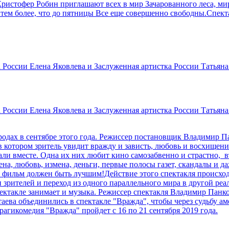
ристофер Робин приглашают всех в мир Зачарованного леса, мир 
 тем более, что до пятницы Все еще совершенно свободны.Спекта
 России Елена Яковлева и Заслуженная артистка России Татьяна
 России Елена Яковлева и Заслуженная артистка России Татьяна
одах в сентябре этого года. Режиссер постановщик Владимир Па
в котором зритель увидит вражду и зависть, любовь и восхищени
ли вместе. Одна их них любит кино самозабвенно и страстно, вто
на, любовь, измена, деньги, первые полосы газет, скандалы и да
 фильм должен быть лучшим!Действие этого спектакля происходит
рителей и переход из одного параллельного мира в другой реаль
ктакле занимает и музыка. Режиссер спектакля Владимир Панков
ева объединились в спектакле "Вражда", чтобы через судьбу амер
трагикомедия "Вражда" пройдет с 16 по 21 сентября 2019 года.