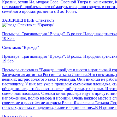
Кролик, ослик Иа, мудрая Сова, Озорной Тигра и, конечноже, К
нет важней проблемы. чем обмануть пчел, или сходить в гости,
семейного просмотра, детям с 3 до 10 лет.
ЗАВЕРШЕННЫЕ
Спектакль
Спектакль "Вражда"
Премьера! Трагикомедия "Вражда". В ролях: Народная артистка
19 Sep.
Спектакль "Вражда"
Премьера! Трагикомедия "Вражда". В ролях: Народная артистка
19 Sep.
Премьера спектакля "Вражда" пройдет в шести израильский гор
Заслуженная артистка России Татьяна Лютаева.Это спектакль, 
великих актрис золотого века Голливуда. Они никогда не работа
настоящему. У них все уже в прошлом: съемочная площадка, сце
объединились, чтобы снять последний фильм, их фильм. И этот
съемочная площадка. Съемки кинотриллера идут в присутствии з
напряженное, полно юмора и иронии. Очень важное место в спе
советские и российские актрисы Елена Яковлева и Татьяна Люта
поисках, взлетах и падениях, славе и одиночестве...В Израиле 
Показать больше