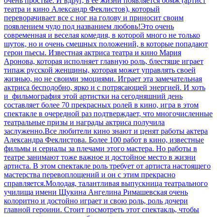
очень простые. И вдруг, в ее жизни появляется бомж (артист
театра и кино Александр Феклистов), который
переворачивает все с ног на голову и приносит своим
появлением чудо под названием любовь!Это очень
современная и веселая комедия, в которой много не только
шуток, но и очень смешных положений, в которые попадают
герои пьесы. Известная актриса театра и кино Мария
Аронова, которая исполняет главную роль, блестяще играет
типаж русской женщины, которая может управлять своей
жизнью, но не своими эмоциями. Играет эта замечательная
актриса бесподобно, ярко и с потрясающей энергией. И хоть
и фильмография этой артистки на сегодняшний день
составляет более 70 прекрасных ролей в кино, игра в этом
спектакле в очередной раз подтверждает, что многочисленные
театральные призы и награды актриса получила
заслуженно.Все любители кино знают и ценят работы актера
Александра Феклистова. Более 100 работ в кино, известные
фильмы и сериалы за плечами этого мастера. Но работы в
театре занимают тоже важное и достойное место в жизни
артиста. В этом спектакле роль требует от артиста настоящего
мастерства перевоплощений и он с этим прекрасно
справляется.Молодая, талантливая выпускница театрального
училища имени Щукина Ангелина Римашевская очень
колоритно и достойно играет и свою роль, роль дочери
главной героини. Стоит посмотреть этот спектакль, чтобы