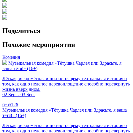
Поделиться
Похожие мероприятия
Комедия
Музыкальная комедия «Тётушка Чарлея или Здрасьте, я
ваша тётя!» (16+)
Лёгкая, искромётная и по-настоящему театральная история о
том, как одно нелепое перевоплощение способно перевернуть
жизнь вверх дном.,
02 Sep. - 03 Sep.
₪126
От
Музыкальная комедия «Тётушка Чарлея или Здрасьте, я ваша
тётя!» (16+)
Лёгкая, искромётная и по-настоящему театральная история о
том, как одно нелепое перевоплощение способно перевернуть