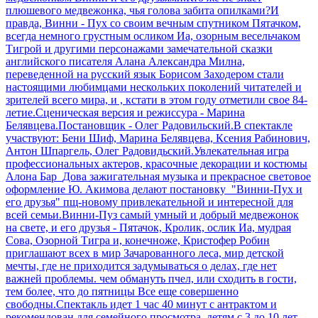
плюшевого медвежонка, чья голова забита опилками?И
правда, Винни - Пух со своим вечным спутником Пятачком,
всегда немного грустным осликом Иа, озорным весельчаком
Тигрой и другими персонажами замечательной сказки
английского писателя Алана Александра Милна,
переведенной на русский язык Борисом Заходером стали
настоящими любимцами нескольких поколений читателей и
зрителей всего мира, и , кстати в этом году отметили свое 84-
летие.Сценическая версия и режиссура - Марина
Белявцева.Постановщик - Олег Радовильский.В спектакле
участвуют: Бени Шиф, Марина Белявцева, Ксения Рабинович,
Антон Шпаргель, Олег Радовидьский.Увлекательная игра
профессиональных актеров, красочные декорации и костюмы
Алона Бар_Дова зажигательная музыка и прекрасное световое
оформление Ю. Акимова делают постановку "Винни-Пух и
его друзья" пщ-новому привлекательной и интересной для
всей семьи.Винни-Пуз самый умный и добрый медвежонок
на свете, и его друзья - Пятачок, Кролик, ослик Иа, мудрая
Сова, Озорной Тигра и, конечноже, Кристофер Робин
приглашают всех в мир Зачарованного леса, мир детской
мечты, где не приходится задумываться о делах, где нет
важней проблемы. чем обмануть пчел, или сходить в гости,
тем более, что до пятницы Все еще совершенно
свободны.Спектакль идет 1 час 40 минут с антрактом и
рекомендован для семейного просмотра, детям с 3 до 10 лет.