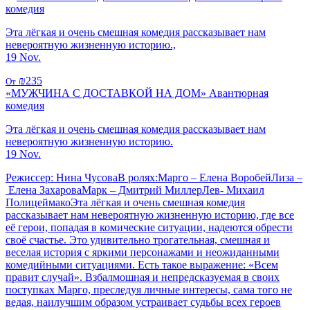
комедия
Эта лёгкая и очень смешная комедия рассказывает нам
невероятную жизненную историю.,
19 Nov.
₪235
От
«МУЖЧИНА С ДОСТАВКОЙ НА ДОМ» Авантюрная
комедия
Эта лёгкая и очень смешная комедия рассказывает нам
невероятную жизненную историю.
19 Nov.
Режиссер: Нина ЧусоваВ ролях:Марго – Елена ВоробейЛиза –
Елена ЗахароваМарк – Дмитрий МиллерЛев- Михаил
ПолицеймакоЭта лёгкая и очень смешная комедия
рассказывает нам невероятную жизненную историю, где все
её герои, попадая в комические ситуации, надеются обрести
своё счастье. Это удивительно трогательная, смешная и
веселая история с яркими персонажами и неожиданными
комедийными ситуациями. Есть такое выражение: «Всем
правит случай». Взбалмошная и непредсказуемая в своих
поступках Марго, преследуя личные интересы, сама того не
ведая, наилучшим образом устраивает судьбы всех героев