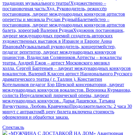
традициях музыкального театра!Художественно –
постановочная часть:Худ. Руководитель, режиссёр
постановщик, лауреат международных конкурсов артистов
оперетты и мюзикла Руслан РудныйБалетмейстер –
постановщик, лауреат международных конкурсов артистов
балета, хореограф Валерия РуднаяХудожник постановщик,
лауреат международных премий создатель авторских
художественных выставок в Израиле и Европе Анна
ИвановаМузыкальный руководитель, концертмейстер,
педагог репетитор, лауреат международных конкурсов
пианистов, Владислав Солянников.Артисты – вокалисты
театра. Андрей Ежов – артист Московского мюзикл
холла. Сергей Бартеньев – лауреат международных конкурсов
вокалистов. Валерий Классен артист Национального Русского
драматического театра ( г. Таллин ). Константин
Котельников педагог Бэр Шевской консерватории, лауреат
международных конкурсов вокалистов. Вероника Курманова,
солиста Иерусалимской лирической оперы, лауреат
международных конкурсов.. Дарья Дашевски. Татьяна
Вичкуткина. Любовь КравченкоПродолжительность: 2 часа 30
минут с антрактомВ цену билета включена стоимость
оформления и обработки заказа.
Спектакль
«МУЖЧИНА С ДОСТАВКОЙ НА ДОМ» Авантюрная