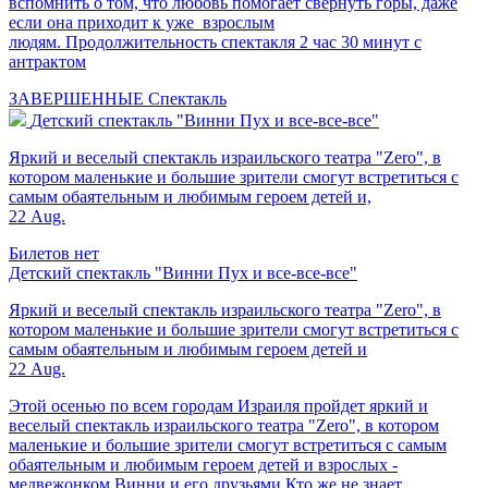
вспомнить о том, что любовь помогает свернуть горы, даже
если она приходит к уже взрослым
людям. Продолжительность спектакля 2 час 30 минут с
антрактом
ЗАВЕРШЕННЫЕ
Спектакль
Детский спектакль "Винни Пух и все-все-все"
Яркий и веселый спектакль израильского театра "Zero", в
котором маленькие и большие зрители смогут встретиться с
самым обаятельным и любимым героем детей и,
22 Aug.
Билетов нет
Детский спектакль "Винни Пух и все-все-все"
Яркий и веселый спектакль израильского театра "Zero", в
котором маленькие и большие зрители смогут встретиться с
самым обаятельным и любимым героем детей и
22 Aug.
Этой осенью по всем городам Израиля пройдет яркий и
веселый спектакль израильского театра "Zero", в котором
маленькие и большие зрители смогут встретиться с самым
обаятельным и любимым героем детей и взрослых -
медвежонком Винни и его друзьями.Кто же не знает