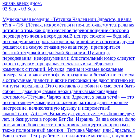
жизнь вверх дном.
02 Sep. - 03 Sep.
Музыкальная комедия «Тётушка Чарлея или Здрасьте, я ваша
тётя!» (16+)Лёгкая, искромётная и по-настоящему театральная
история о том, как одно нелепое перевоплощение способно
перевернуть жизнь вверх дном.В центре сюжета — бедный,
но находчивый герой, который ради любви и спасения друзей
решается на самую отчаянную авантюру: притвориться
богатой тётушкой из далёкой Бразилии. Путаница,
переодевания, недоразумения и блистательный юмор следуют
одно за другим, превращая спектакль в калейдоскоп
комичных ситуаций. Музыка, танцы и живые вокальные
номера усиливают атмосферу праздника и беззаботного смеха,
а остроумные диалоги и яркие персонажи не дают зрителю ни
минуты передышки.Это спектакль о любви и о смелости быть
собой — даже под самым неожиданным маскарадным
костюмом.«Тётушка Чарлея или Здрасьте, я ваша тётя!» — это
по настоящему комедия положения, которая дарит хорошее
настроение, великолепную музыку и искрометный
юмор.Театр ,,Art stage Broadway,, существует чуть больше двух
лет, и базируется в городе Бат Ям, Израиль. За два сезона было
поставлено более шести постановок, концертных програм в
также полноценный мюзикл «Тетушка Чарлея, или Здрасьте, я
Ваша тетя» . Театр работает в стилистике мюзикла, в лучших