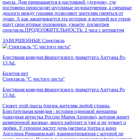
пьесы. Дом превращается в настоящий «дурдом», где
постоянно происходят шутливые недоразумения, а смешные
диалоги между героями позволяют зрителям смеяться от
души. А как заканчивается эта история, в которой все герои
ищут свои вторые половинки, узнаете, посмотрев
спектакль.ПРОДОЛЖИТЕЛЬНОСТЬ: 2 часа с антрактом
ЗАВЕРШЕННЫЕ
Спектакль
Спектакль "С чистого листа"
Блестящая комедия французского драматурга Антуана Ро,
13 Jul.
Билетов нет
Спектакль "С чистого листа"
Блестящая комедия французского драматурга Антуана Ро
13 Jul.
Сюжет этой пьесы близок жителям любой страны.
Блистательная комедия - история одинокой женщины
(народная артистка России Мария Аронова), которая живет
размеренной жизнью, много работает и уже и не думает о
любви. У героини растет дочь (актриса театра и кино
Ангелина Римашевская), взаимоотношения с которой не