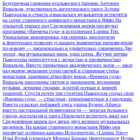
Безупречная гармония итальянского барокко Антонио
Вивальди, чувственность аргентинского танго Астора
Пьяццоллы и страсть израильских музыкантов встретятся
на сцене старинного армянского монастыря в Яффо.На
открытой террасе над Средиземным морем прозвучит
программа «Времена года» в исполнении Lumina Trio.
Уникальные аранжировки для скрипки, виолончели
и фортепиано позволят услышать знаменитые произведения
по-новому — эмоционально и удивительно современно.Две
эпохи, два музыкальных мира, одна сцена. Жгучие ритмы
Пьяццоллы переплетутся с легкостью и прозрачностью
Вивальди. Вместо привычных академических залов — закат
над морем, мерцание сотен свечей и старинные стены
монастыря, хранящие атмосферу веков.«Времена года»
Вивальди наполнены светом и движением: весенними
ручьями, летними грозами, золотой осенью и зимней
тишиной. Спустя почти три столетия Пьяццолла создал свои
«Времена года» — страстные, темпераментные и городские.
Вместо сельских пейзажей здесь улицы Буэнос-Айреса,
вместо пасторальной безмятежности — энергия большого
города, ностальгия и танго.Приходите встретить закат над
Средиземным морем под звуки двух великих музыкальных
шедевров. На крыше старинного монастыря Яффо они
прозвучат особенно красиво.Исполнители: «Lumina Trio»•
Илья Вульф (скрипка)• Моника Брошко (фортепиано)• Игорь