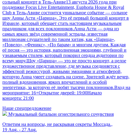
сольный концерт в Тель-Авиве13 августа 2026 года при
поддержке Focus Live Entertainment, Euphoria House & Royal
Club в Тель-Авиве состоится уникальное событие — сольное
шоу Анны Асти «Царица». Это её первый большой концерт в
Израиле, который обещает стать настоящим музыкальным
праздником для всех поклонников.Анна Асти — одна из
самых ярких звёзд современной эстрады, известная
миллионам слушателей по таким хитам, как «Царица»,
«Повело», «Феникс», «По барам» и многим другим. Каждая
её песня — это история, наполненная эмоциями, глубиной и
узнаваемым стилем, который покорил сердца аудитории по
всему миру.Шоу «Царица» — это не просто концерт, а целое
художественное представление, где музыка соединяется с
эффектной режиссурой, живыми эмоциями и атмосферой,
которую Анна умеет создавать на сцене. Зрителей ждёт вечер,
полный вдохновения, ярких впечатлений и особой
энергетики, за которую её любят тысячи поклонников.Вход на
мероприятие: 16+Открытие дверей: 19:00Начало
концерта: 21:00
Наше спецпредложение
Музыкальный батальон огнестрельного сочувствия
Ответим на вопросы, не раскрывая секреты Моссада.,
19 Aug. - 27 Aug.