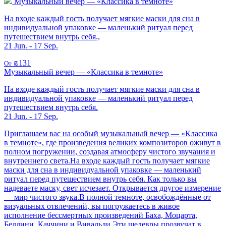
Музыкальный вечер — «Классика в темноте»
На входе каждый гость получает мягкие маски для сна в
индивидуальной упаковке — маленький ритуал перед
путешествием внутрь себя.,
21 Jun. - 17 Sep.
₪131
От
Музыкальный вечер — «Классика в темноте»
На входе каждый гость получает мягкие маски для сна в
индивидуальной упаковке — маленький ритуал перед
путешествием внутрь себя.
21 Jun. - 17 Sep.
Приглашаем вас на особый музыкальный вечер — «Классика
в темноте», где произведения великих композиторов оживут в
полном погружении, создавая атмосферу чистого звучания и
внутреннего света.На входе каждый гость получает мягкие
маски для сна в индивидуальной упаковке — маленький
ритуал перед путешествием внутрь себя. Как только вы
надеваете маску, свет исчезает. Открывается другое измерение
— мир чистого звука.В полной темноте, освобождённые от
визуальных отвлечений, вы погружаетесь в живое
исполнение бессмертных произведений Баха, Моцарта,
Беллини, Каччини и Вивальди.Эти шедевры прозвучат в