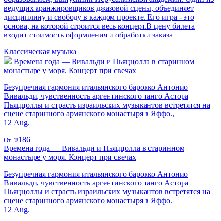
ведущих аранжировщиков джазовой сцены, объединяет
дисциплину и свободу в каждом проекте. Его игра - это
основа, на которой строится весь концерт.В цену билета
входит стоимость оформления и обработки заказа.
Классическая музыка
Времена года — Вивальди и Пьяццолла в старинном
монастыре у моря. Концерт при свечах
Безупречная гармония итальянского барокко Антонио
Вивальди, чувственность аргентинского танго Астора
Пьяццоллы и страсть израильских музыкантов встретятся на
сцене старинного армянского монастыря в Яффо.,
12 Aug.
₪186
От
Времена года — Вивальди и Пьяццолла в старинном
монастыре у моря. Концерт при свечах
Безупречная гармония итальянского барокко Антонио
Вивальди, чувственность аргентинского танго Астора
Пьяццоллы и страсть израильских музыкантов встретятся на
сцене старинного армянского монастыря в Яффо.
12 Aug.