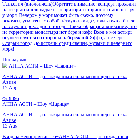
Танкевич (виолончель)Обратите внимание: концерт проходит
на открытой площадке на территории старинного монастыря
у моря. Вечером у моря может быть свежо, поэтому
рекомендуем взять с собой лёгкую накидку или что-то тёплое
на случай прохладной погоды.Также обращаем внимание, что
на территории монастыря нет бара и кафе.Вход в монастырь
осуществляется со стороны набережной Яффо, а не через
Старый город.До встречи среди свечей, музыки и вечернего
моря!
Поп-музыка
АННА АСТИ – Шоу «Царица»
АННА АСТИ — долгожданный сольный концерт в Тель-
Авиве,
13 Aug.
₪396
От
АННА АСТИ – Шоу «Царица»
АННА АСТИ — долгожданный сольный концерт в Тель-
Авиве
13 Aug.
Вход на мероприятие: 16+АННА АСТИ — долгожданный