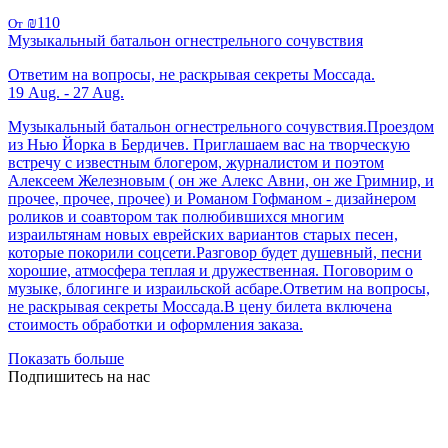
₪110
От
Музыкальный батальон огнестрельного сочувствия
Ответим на вопросы, не раскрывая секреты Моссада.
19 Aug. - 27 Aug.
Музыкальный батальон огнестрельного сочувствия.Проездом
из Нью Йорка в Бердичев. Приглашаем вас на творческую
встречу с известным блогером, журналистом и поэтом
Алексеем Железновым ( он же Алекс Авни, он же Гримнир, и
прочее, прочее, прочее) и Романом Гофманом - дизайнером
роликов и соавтором так полюбившихся многим
израильтянам новых еврейских вариантов старых песен,
которые покорили соцсети.Разговор будет душевный, песни
хорошие, атмосфера теплая и дружественная. Поговорим о
музыке, блогинге и израильской асбаре.Ответим на вопросы,
не раскрывая секреты Моссада.В цену билета включена
стоимость обработки и оформления заказа.
Показать больше
Подпишитесь на нас