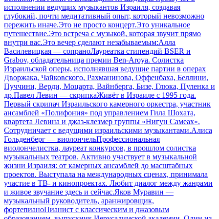
исполнении ведущих музыкантов Израиля, создавая
глубокий, почти медитативный опыт, который невозможно
пережить иначе.Это не просто концерт.Это уникальное
путешествие.Это встреча с музыкой, которая звучит прямо
внутри вас.Это вечер сделают незабываемым:Алла
Василевицкая — сопраноЛауреатка стипендий BSER и
Grabov, обладательница премии Ben-Aroya. Солистка
Израильской оперы, исполнявшая ведущие партии в операх
Дворжака, Чайковского, Рахманинова, Оффенбаха, Беллини,
Пуччини, Верди, Моцарта, Вайнберга, Бизе, Глюка, Пуленка и
др.Павел Левин — скрипкаЖивёт в Израиле с 1995 года.
Первый скрипач Израильского камерного оркестра, участник
ансамблей «Полифония» под управлением Гила Шохата,
квартета Левина и джаз-клезмер группы «Нигун Самеах».
Сотрудничает с ведущими израильскими музыкантами.Алиса
Гольденберг — виолончельПрофессиональная
виолончелистка, лауреат конкурсов, в прошлом солистка
музыкальных театров. Активно участвует в музыкальной
жизни Израиля: от камерных ансамблей до масштабных
проектов. Выступала на международных сценах, принимала
участие в ТВ- и кинопроектах. Любит диалог между жанрами
и живое звучание здесь и сейчас.Яков Муравин —
музыкальный руководитель, аранжировщик,
фортепианоПианист с классическим и джазовым
образованием, выпускник Иерусалимской академии. Один из