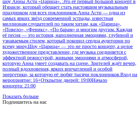
шоу Анны Асти «Царица». Это её первый большой концерт в
Израиле, который обещает стать настоящим музыкальным
праздником для всех поклонников.Анна Асти — одна из
самых ярких звёзд современной эстрады, известная
миллионам слушателей по таким хитам, как «Царица»,
«Повело», «Феникс», «По барам» и многим другим. Каждая
её песня — это история, наполненная эмоциями, глубиной и
узнаваемым стилем, который покорил сердца аудитории по
всему миру.Шоу «Царица» — это не просто концерт, а целое
художественное представление, где музыка соединяется с
эффектной режиссурой, живыми эмоциями и атмосферой,
которую Анна умеет создавать на сцене. Зрителей ждёт вечер,
полный вдохновения, ярких впечатлений и особой
энергетики, за которую её любят тысячи поклонников.Вход на
мероприятие: 16+Открытие дверей: 19:00Начало
концерта: 21:00
Показать больше
Подпишитесь на нас