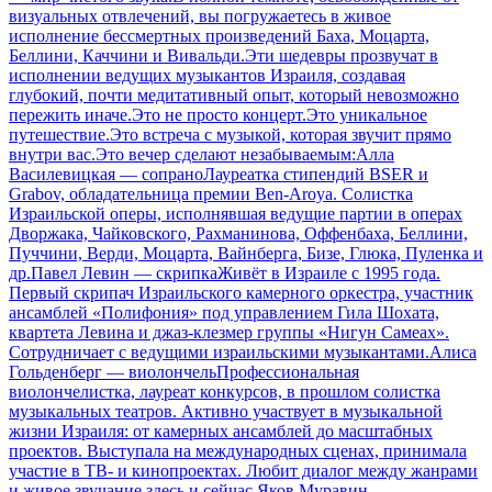
визуальных отвлечений, вы погружаетесь в живое
исполнение бессмертных произведений Баха, Моцарта,
Беллини, Каччини и Вивальди.Эти шедевры прозвучат в
исполнении ведущих музыкантов Израиля, создавая
глубокий, почти медитативный опыт, который невозможно
пережить иначе.Это не просто концерт.Это уникальное
путешествие.Это встреча с музыкой, которая звучит прямо
внутри вас.Это вечер сделают незабываемым:Алла
Василевицкая — сопраноЛауреатка стипендий BSER и
Grabov, обладательница премии Ben-Aroya. Солистка
Израильской оперы, исполнявшая ведущие партии в операх
Дворжака, Чайковского, Рахманинова, Оффенбаха, Беллини,
Пуччини, Верди, Моцарта, Вайнберга, Бизе, Глюка, Пуленка и
др.Павел Левин — скрипкаЖивёт в Израиле с 1995 года.
Первый скрипач Израильского камерного оркестра, участник
ансамблей «Полифония» под управлением Гила Шохата,
квартета Левина и джаз-клезмер группы «Нигун Самеах».
Сотрудничает с ведущими израильскими музыкантами.Алиса
Гольденберг — виолончельПрофессиональная
виолончелистка, лауреат конкурсов, в прошлом солистка
музыкальных театров. Активно участвует в музыкальной
жизни Израиля: от камерных ансамблей до масштабных
проектов. Выступала на международных сценах, принимала
участие в ТВ- и кинопроектах. Любит диалог между жанрами
и живое звучание здесь и сейчас.Яков Муравин —