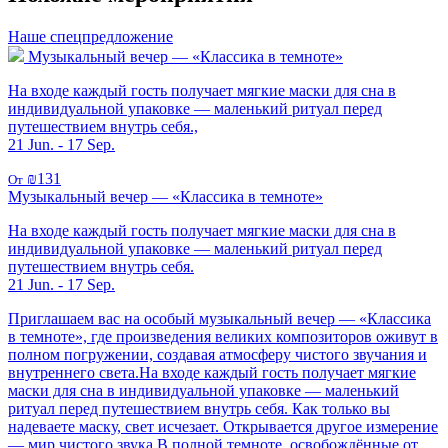
Наше спецпредложение
Музыкальный вечер — «Классика в темноте»
На входе каждый гость получает мягкие маски для сна в
индивидуальной упаковке — маленький ритуал перед
путешествием внутрь себя.,
21 Jun. - 17 Sep.
₪131
От
Музыкальный вечер — «Классика в темноте»
На входе каждый гость получает мягкие маски для сна в
индивидуальной упаковке — маленький ритуал перед
путешествием внутрь себя.
21 Jun. - 17 Sep.
Приглашаем вас на особый музыкальный вечер — «Классика
в темноте», где произведения великих композиторов оживут в
полном погружении, создавая атмосферу чистого звучания и
внутреннего света.На входе каждый гость получает мягкие
маски для сна в индивидуальной упаковке — маленький
ритуал перед путешествием внутрь себя. Как только вы
надеваете маску, свет исчезает. Открывается другое измерение
— мир чистого звука.В полной темноте, освобождённые от