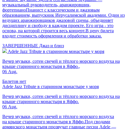
музыкальный руководитель, аранжировщик,
фортепианоПианист с классическим и джазовым
образованием, выпускник Иерусалимской академии. Один из
ведущих аранжировщиков джазовой сцены, объединяет
дисциплину и свободу в каждом проекте. Его игра - это
основа, на которой строится весь концерт.В цену билета
входит стоимость оформления и обработки заказа.
ЗАВЕРШЕННЫЕ
Джаз и блюз
Adele Jazz Tribute в старинном монастыре у моря
Вечер музыки, сотен свечей и тёплого морского воздуха на
крыше старинного монастыря в Яффо.,
06 Aug.
Билетов нет
Adele Jazz Tribute в старинном монастыре у моря
Вечер музыки, сотен свечей и тёплого морского воздуха на
крыше старинного монастыря в Яффо.
06 Aug.
Вечер музыки, сотен свечей и тёплого морского воздуха
на крыше старинного монастыря в Яффо.Под сводами
армянского монастыря прозвучат главные песни Adele —