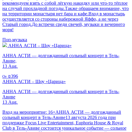
рекомендуем взять с собой лёгкую накидку или что-то тёплое
на случай прохладной погоды.Также обращаем внимание, что
на территории монастыря нет бара и кафе.Вход в монастырь
осуществляется со стороны набережной Яффо, а не через
Старый город.До встречи среди свечей, музыки и вечернего
моря!
Поп-музыка
АННА АСТИ – Шоу «Царица»
АННА АСТИ — долгожданный сольный концерт в Тель-
Авиве,
13 Aug.
₪396
От
АННА АСТИ – Шоу «Царица»
АННА АСТИ — долгожданный сольный концерт в Тель-
Авиве
13 Aug.
Вход на мероприятие: 16+АННА АСТИ — долгожданный
сольный концерт в Тель-Авиве13 августа 2026 года при
поддержке Focus Live Entertainment, Euphoria House & Royal
Club в Тель-Авиве состоится уникальное событие — сольное