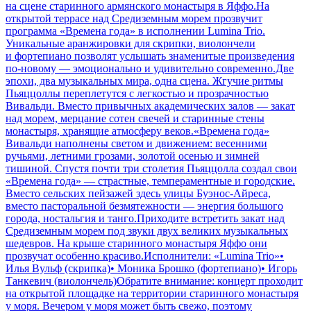
на сцене старинного армянского монастыря в Яффо.На
открытой террасе над Средиземным морем прозвучит
программа «Времена года» в исполнении Lumina Trio.
Уникальные аранжировки для скрипки, виолончели
и фортепиано позволят услышать знаменитые произведения
по-новому — эмоционально и удивительно современно.Две
эпохи, два музыкальных мира, одна сцена. Жгучие ритмы
Пьяццоллы переплетутся с легкостью и прозрачностью
Вивальди. Вместо привычных академических залов — закат
над морем, мерцание сотен свечей и старинные стены
монастыря, хранящие атмосферу веков.«Времена года»
Вивальди наполнены светом и движением: весенними
ручьями, летними грозами, золотой осенью и зимней
тишиной. Спустя почти три столетия Пьяццолла создал свои
«Времена года» — страстные, темпераментные и городские.
Вместо сельских пейзажей здесь улицы Буэнос-Айреса,
вместо пасторальной безмятежности — энергия большого
города, ностальгия и танго.Приходите встретить закат над
Средиземным морем под звуки двух великих музыкальных
шедевров. На крыше старинного монастыря Яффо они
прозвучат особенно красиво.Исполнители: «Lumina Trio»•
Илья Вульф (скрипка)• Моника Брошко (фортепиано)• Игорь
Танкевич (виолончель)Обратите внимание: концерт проходит
на открытой площадке на территории старинного монастыря
у моря. Вечером у моря может быть свежо, поэтому