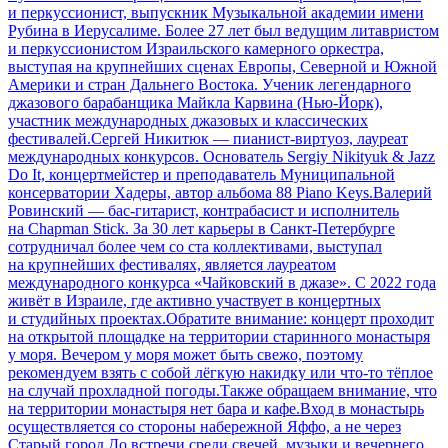
и перкуссионист, выпускник Музыкальной академии имени
Рубина в Иерусалиме. Более 27 лет был ведущим литавристом
и перкуссионистом Израильского камерного оркестра,
выступая на крупнейших сценах Европы, Северной и Южной
Америки и стран Дальнего Востока. Ученик легендарного
джазового барабанщика Майкла Карвина (Нью-Йорк),
участник международных джазовых и классических
фестивалей.Сергей Никитюк — пианист-виртуоз, лауреат
международных конкурсов. Основатель Sergiy Nikityuk & Jazz
Do It, концертмейстер и преподаватель Муниципальной
консерватории Хадеры, автор альбома 88 Piano Keys.Валерий
Ровинский — бас-гитарист, контрабасист и исполнитель
на Chapman Stick. За 30 лет карьеры в Санкт-Петербурге
сотрудничал более чем со ста коллективами, выступал
на крупнейших фестивалях, является лауреатом
международного конкурса «Чайковский в джазе». С 2022 года
живёт в Израиле, где активно участвует в концертных
и студийных проектах.Обратите внимание: концерт проходит
на открытой площадке на территории старинного монастыря
у моря. Вечером у моря может быть свежо, поэтому
рекомендуем взять с собой лёгкую накидку или что-то тёплое
на случай прохладной погоды.Также обращаем внимание, что
на территории монастыря нет бара и кафе.Вход в монастырь
осуществляется со стороны набережной Яффо, а не через
Старый город.До встречи среди свечей, музыки и вечернего