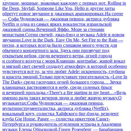
хрупкие, мощные, знакомые каждому с первых нот. Rolling in
the Deep, Skyfall, Someone Like You, Hello и другие хиты
обретут новое звучание в джазовых аранжировках.На сцене
— Софа Чудновская — джазовая певица, актриса дубляжа
Netflix и одна из самых ярких вокалисток израильской
джазовой сцены.Вечерний Яффо. Море за стенами
монастыря.Сотни свечей, джаз-бэнд и музыка Adele в новом
звучании.Love in the Dark, Easy On Me, Set Fire to the Rain —
песни, в которых всегда было слишком много чувств для
обычного концертного зала. Здесь они прозвучат под
открытым небом, среди вечернего ветра, огней города
и солёного воздуха с моря.Клавиши, контрабас, живой вокал
и мягкий свет свечей создадут атмосферу, в которой особенно
чувствуется всё то, за что любят Adele: искренность, глубина
и красота эмоций.Только представьте трогательность «Love In
The Dark» среди гаснущих огней большого города… Звуки
клавишных растворяются в небе, среди соленых брызг
и вечерней прохлады.«There's a fire starting in my heart…»Ведь
именно ради таких вечеров люди и любят живую музыку.О
музыкантах:Софа Чудновская — джазовая певица,
мультиинструменталистка, актриса дубляжа (Netflix),
вокальный коуч, солистка Хайфского биг-бэнда, резидент
клуба Gig House. Ранее — солистка оркестров Санкт-
Петербурга и руководитель отделения эстрады в Академии
музыки Елены Образцовой.Гонен Розенберг — барабанщик